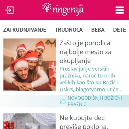
ZATRUDNJIVANJE
TRUDNOĆA
BEBA
DETE
Zašto je porodica
najbolje mesto za
okupljanje
Proslavljanje verskih
praznika, naročito onih
velikih kao što su Božić i
Uskrs, blagotvorno utiče...
NOVOGODIŠNJI I BOŽIĆNI
PRAZNICI
Ne kupujte deci
previše poklona,