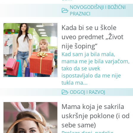
NOVOGODIŠNJI I BOŽIĆNI
PRAZNICI
Kada bi se u škole
uveo predmet „Život
nije šoping“
Kad sam ja bila mala,
mama me je bila varjačom,
tako da se uvek
ispostavljalo da me nije
tukla ma...
ODGOJ I RAZVOJ
Mama koja je sakrila
uskršnje poklone (i od
sebe same)