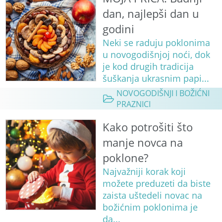
dan, najlepši dan u
godini
Neki se raduju poklonima
u novogodišnjoj noći, dok
je kod drugih tradicija
šuškanja ukrasnim papi...
NOVOGODIŠNJI I BOŽIĆNI
PRAZNICI
Kako potrošiti što
manje novca na
poklone?
Najvažniji korak koji
možete preduzeti da biste
zaista uštedeli novac na
božićnim poklonima je
da...