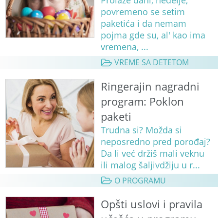
Prolaze dani, nedelje,
povremeno se setim
paketića i da nemam
pojma gde su, al' kao ima
vremena, ...
VREME SA DETETOM
Ringerajin nagradni
program: Poklon
paketi
Trudna si? Možda si
neposredno pred porođaj?
Da li već držiš mali veknu
ili malog šaljivdžiju u r...
O PROGRAMU
Opšti uslovi i pravila