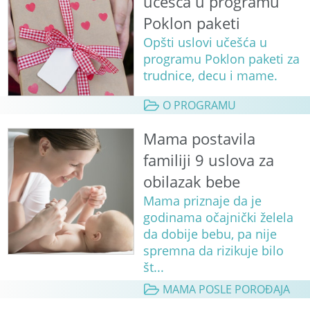
učešća u programu
Poklon paketi
Opšti uslovi učešća u
programu Poklon paketi za
trudnice, decu i mame.
O PROGRAMU
Mama postavila
familiji 9 uslova za
obilazak bebe
Mama priznaje da je
godinama očajnički želela
da dobije bebu, pa nije
spremna da rizikuje bilo
št...
MAMA POSLE POROĐAJA