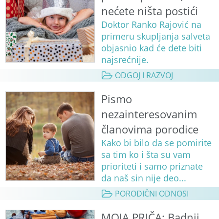
nećete ništa postići
Doktor Ranko Rajović na
primeru skupljanja salveta
objasnio kad će dete biti
najsrećnije.
ODGOJ I RAZVOJ
Pismo
nezainteresovanim
članovima porodice
Kako bi bilo da se pomirite
sa tim ko i šta su vam
prioriteti i samo priznate
da naš sin nije deo...
PORODIČNI ODNOSI
MOJA PRIČA: Badnji