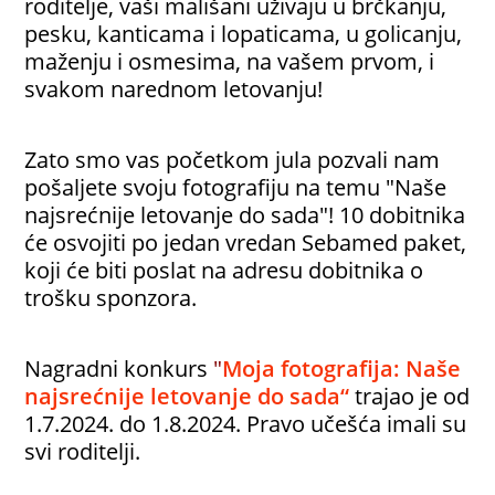
roditelje, vaši mališani uživaju u brčkanju,
pesku, kanticama i lopaticama, u golicanju,
maženju i osmesima, na vašem prvom, i
svakom narednom letovanju!
Zato smo vas početkom jula pozvali nam
pošaljete svoju fotografiju na temu "Naše
najsrećnije letovanje do sada"! 10 dobitnika
će osvojiti po jedan vredan Sebamed paket,
koji će biti poslat na adresu dobitnika o
trošku sponzora.
Nagradni konkurs
"
Moja fotografija: Naše
najsrećnije letovanje do sada“
trajao je od
1.7.2024. do 1.8.2024. Pravo učešća imali su
svi roditelji.