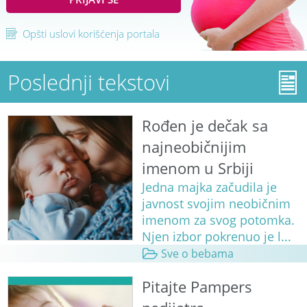
Opšti uslovi korišćenja portala
Poslednji tekstovi
Rođen je dečak sa
najneobičnijim
imenom u Srbiji
Jedna majka začudila je
javnost svojim neobičnim
imenom za svog potomka.
Njen izbor pokrenuo je l...
Sve o bebama
Pitajte Pampers