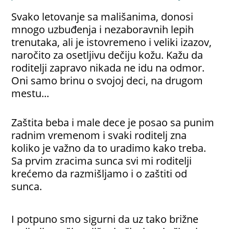
Svako letovanje sa mališanima, donosi
mnogo uzbuđenja i nezaboravnih lepih
trenutaka, ali je istovremeno i veliki izazov,
naročito za osetljivu dečiju kožu. Kažu da
roditelji zapravo nikada ne idu na odmor.
Oni samo brinu o svojoj deci, na drugom
mestu...
Zaštita beba i male dece je posao sa punim
radnim vremenom i svaki roditelj zna
koliko je važno da to uradimo kako treba.
Sa prvim zracima sunca svi mi roditelji
krećemo da razmišljamo i o zaštiti od
sunca.
I potpuno smo sigurni da uz tako brižne