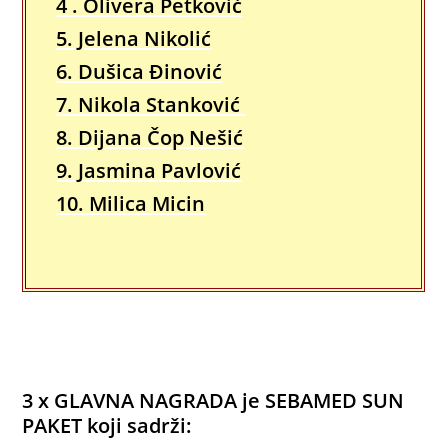
4 . Olivera Petković
5. Jelena Nikolić
6. Dušica Đinović
7. Nikola Stanković
8. Dijana Čop Nešić
9. Jasmina Pavlović
10. Milica Micin
3 x GLAVNA NAGRADA je SEBAMED SUN
PAKET koji sadrži: