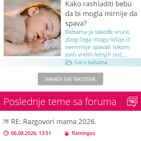
Kako rashladiti bebu
da bi mogla mirnije da
spava?
Bebama je takođe vruće,
zbog čega mogu lošije ili
nemirnije spavati tokom
ovih vrelih letnjih noć...
Sve o bebama
NAVEDI SVE TEKSTOVE
Poslednje teme sa foruma
RE: Razgovori mama 2026.
06.08.2026, 13:51
flamingos