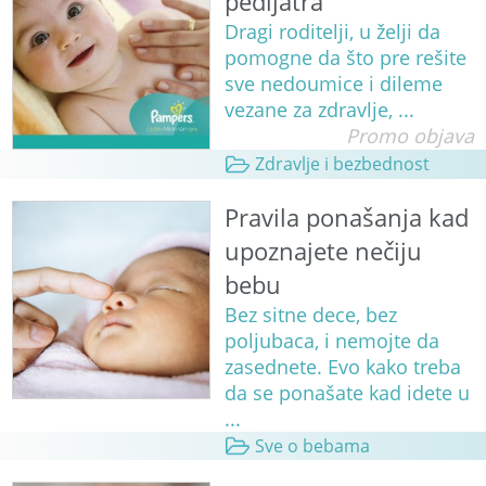
pedijatra
Dragi roditelji, u želji da
pomogne da što pre rešite
sve nedoumice i dileme
vezane za zdravlje, ...
Promo objava
Zdravlje i bezbednost
Pravila ponašanja kad
upoznajete nečiju
bebu
Bez sitne dece, bez
poljubaca, i nemojte da
zasednete. Evo kako treba
da se ponašate kad idete u
...
Sve o bebama