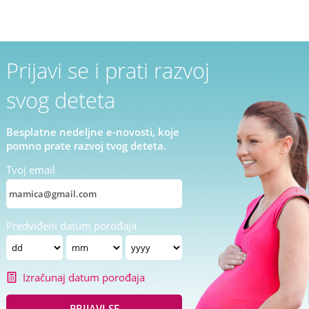
Prijavi se i prati razvoj
svog deteta
Besplatne nedeljne e-novosti, koje
pomno prate razvoj tvog deteta.
Tvoj email
Predviđeni datum porođaja
Izračunaj datum porođaja
PRIJAVI SE