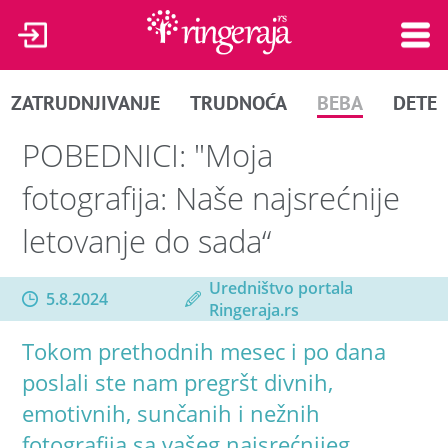
ZATRUDNJIVANJE
TRUDNOĆA
BEBA
DETE
POBEDNICI: "Moja
fotografija: Naše najsrećnije
letovanje do sada“
Uredništvo portala
5.8.2024
Ringeraja.rs
Tokom prethodnih mesec i po dana
poslali ste nam pregršt divnih,
emotivnih, sunčanih i nežnih
fotografija sa vašeg najsrećnijeg