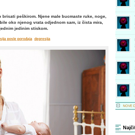
no brisati peškirom. Njene male bucmaste ruke, noge,
ile oko njenog vrata odjednom sam, iz čista mira,
 jednim jedinim stiskom.
sija posle porođaja
depresija
NOVE 
Najči