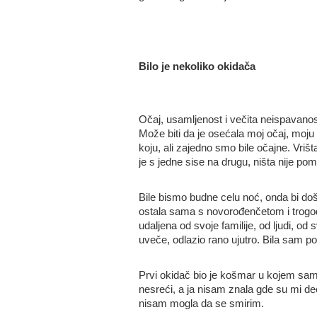
Bilo je nekoliko okidača
Očaj, usamljenost i večita neispavanos
Može biti da je osećala moj očaj, moju
koju, ali zajedno smo bile očajne. Vrišt
je s jedne sise na drugu, ništa nije po
Bile bismo budne celu noć, onda bi došl
ostala sama s novorođenčetom i trogod
udaljena od svoje familije, od ljudi, od
uveče, odlazio rano ujutro. Bila sam 
Prvi okidač bio je košmar u kojem sam
nesreći, a ja nisam znala gde su mi dec
nisam mogla da se smirim.