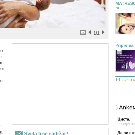
MATRESCE
m...
1
/1
Priprema 
lo
e
am
ko
em
SVE U 
Anket
Циста.
пеперутк
e
na
Да ли ст