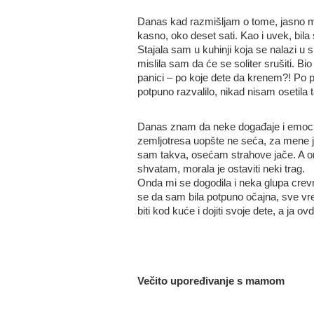
Danas kad razmišljam o tome, jasno mi j
kasno, oko deset sati. Kao i uvek, bi
Stajala sam u kuhinji koja se nalazi u s
mislila sam da će se soliter srušiti. Bi
panici – po koje dete da krenem?! Po p
potpuno razvalilo, nikad nisam osetila 
Danas znam da neke događaje i emocije
zemljotresa uopšte ne seća, za mene je
sam takva, osećam strahove jače. A on
shvatam, morala je ostaviti neki trag.
Onda mi se dogodila i neka glupa crev
se da sam bila potpuno očajna, sve vr
biti kod kuće i dojiti svoje dete, a ja 
Večito upoređivanje s mamom