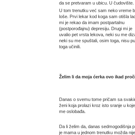
da se pretvaram u ubicu. U čudovište.
U tom trenutku već sam neko vreme bi
loše. Prvi lekar kod koga sam otišla la
mi je rekao da imam postpartalnu
(postporođajnu) depresiju. Drugi mi je
uvalio pet vrsta lekova, neki su me diza
neki su me spuštali, osim toga, nisu p
toga učinili.
Želim li da moja ćerka ovo ikad proč
Danas o svemu tome pričam sa svakim 
ženi koja prolazi kroz isto sranje u koje
me oslobađa.
Da li želim da, danas sedmogodišnja pr
je mama u jednom trenutku možda nije 