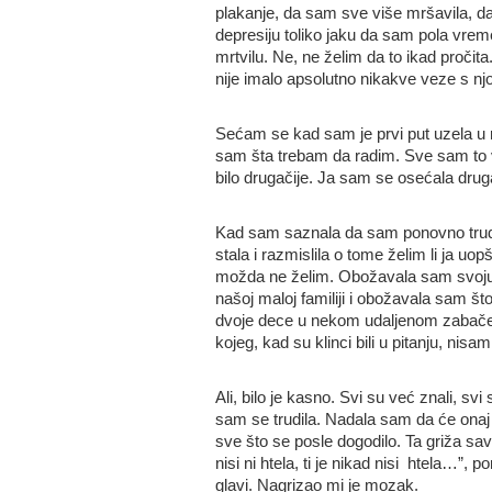
plakanje, da sam sve više mršavila, d
depresiju toliko jaku da sam pola vre
mrtvilu. Ne, ne želim da to ikad pročita
nije imalo apsolutno nikakve veze s n
Sećam se kad sam je prvi put uzela u r
sam šta trebam da radim. Sve sam to ve
bilo drugačije. Ja sam se osećala drug
Kad sam saznala da sam ponovno trud
stala i razmislila o tome želim li ja u
možda ne želim. Obožavala sam svoju
našoj maloj familiji i obožavala sam 
dvoje dece u nekom udaljenom zabačen
kojeg, kad su klinci bili u pitanju, nis
Ali, bilo je kasno. Svi su već znali, s
sam se trudila. Nadala sam da će onaj o
sve što se posle dogodilo. Ta griža save
nisi ni htela, ti je nikad nisi htela…”, 
glavi. Nagrizao mi je mozak.