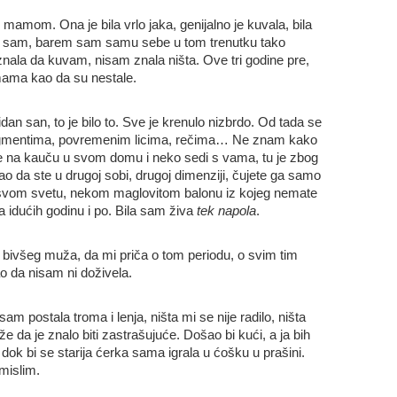
mom. Ona je bila vrlo jaka, genijalno je kuvala, bila
 Ja sam, barem sam samu sebe u tom trenutku tako
znala da kuvam, nisam znala ništa. Ove tri godine pre,
mama kao da su nestale.
an san, to je bilo to. Sve je krenulo nizbrdo. Od tada se
gmentima, povremenim licima, rečima… Ne znam kako
ite na kauču u svom domu i neko sedi s vama, tu je zbog
ao da ste u drugoj sobi, drugoj dimenziji, čujete ga samo
u svom svetu, nekom maglovitom balonu iz kojeg nemate
 idućih godinu i po. Bila sam živa
tek napola
.
bivšeg muža, da mi priča o tom periodu, o svim tim
o da nisam ni doživela.
am postala troma i lenja, ništa mi se nije radilo, ništa
e da je znalo biti zastrašujuće. Došao bi kući, a ja bih
dok bi se starija ćerka sama igrala u ćošku u prašini.
mislim.