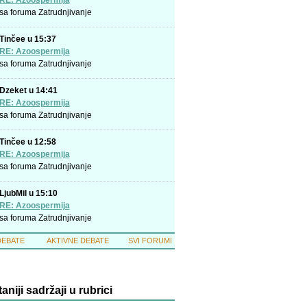
RE: Azoospermija
sa foruma
Zatrudnjivanje
Tinčee u 15:37
RE: Azoospermija
sa foruma
Zatrudnjivanje
Dzeket u 14:41
RE: Azoospermija
sa foruma
Zatrudnjivanje
Tinčee u 12:58
RE: Azoospermija
sa foruma
Zatrudnjivanje
LjubMil u 15:10
RE: Azoospermija
sa foruma
Zatrudnjivanje
DEBATE
AKTIVNE DEBATE
SVI FORUMI
taniji sadržaji u rubrici