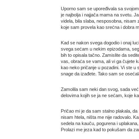
Uporno sam se upoređivala sa svojom ma
je najbolja i najjača mama na svetu.
videla, bila slaba, nesposobna, nisam 
koje sam provela kao srećna i dobra 
Kad se nakon svega dogodio i onaj lucid
svega sećam u nekim epizodama, se
bih to opisala tačno. Zamislite da sed
vas, obraća se vama, ali vi ga čujete k
kao neko pričanje u pozadini. Vi ste 
snage da izađete. Tako sam se osećala
Zamolila sam neki dan svog, sada već 
delovima kojih se ja ne sećam, koje ka
Pričao mi je da sam stalno plakala, da s
nisam htela, ništa me nije radovalo. Kaž
sedela na kauču, pogurena i uplakana, 
Prolazi me jeza kad to pokušam da za