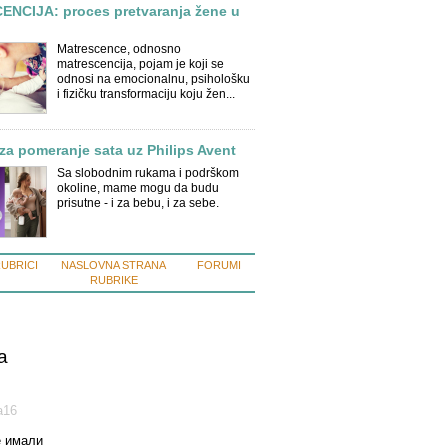
NCIJA: proces pretvaranja žene u
Matrescence, odnosno
matrescencija, pojam je koji se
odnosi na emocionalnu, psihološku
i fizičku transformaciju koju žen...
za pomeranje sata uz Philips Avent
Sa slobodnim rukama i podrškom
okoline, mame mogu da budu
prisutne - i za bebu, i za sebe.
RUBRICI
NASLOVNA STRANA
FORUMI
RUBRIKE
a
а16
е имали