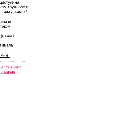
цисту/е на
оком трудноће и
а њом десило?
ена је
током
 је сама
 имала
s anketama
oju anketu