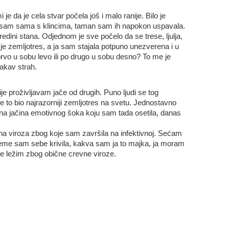
e da je cela stvar počela još i malo ranije. Bilo je
la sam sama s klincima, taman sam ih napokon uspavala.
redini stana. Odjednom je sve počelo da se trese, ljulja,
o je zemljotres, a ja sam stajala potpuno unezverena i u
rvo u sobu levo ili po drugo u sobu desno? To me je
takav strah.
 proživljavam jače od drugih. Puno ljudi se tog
 to bio najrazorniji zemljotres na svetu. Jednostavno
a jačina emotivnog šoka koju sam tada osetila, danas
na viroza zbog koje sam završila na infektivnoj. Sećam
eme sam sebe krivila, kakva sam ja to majka, ja moram
ovde ležim zbog obične crevne viroze.