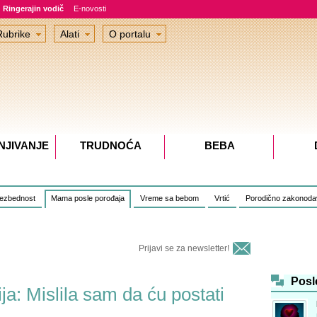
Ringerajin vodič
E-novosti
Rubrike
Alati
O portalu
NJIVANJE
TRUDNOĆA
BEBA
bezbednost
Mama posle porođaja
Vreme sa bebom
Vrtić
Porodično zakonoda
Prijavi se za newsletter!
Posl
a: Mislila sam da ću postati