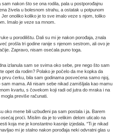
a sam nakon što se ona rodila, pala u postporođajnu
mena živela u bolesnom strahu, a ostatak u potpunom
. Jer onoliko koliko je to sve imalo veze s njom, toliko
jom. Imalo je veze sa mnom.
uke u porodilištu. Dali su mi je nakon porođaja, znala
ć prošla tri godine ranije s njenom sestrom, ali ovo je
ačije. Zapravo, nisam osećala puno toga.
na izlanula sam se svima oko sebe, pre nego što sam
opšte opet da rodim? Polako je počelo da me kopka da
 prvu ćerku, bila sam godinama posvećena samo njoj,
što sam mama. Ali nisam sebe nikad zamišljala kao mamu
om kvartu, s čovekom koji radi od jutra do mraka i na
am mogla previše računati.
vi su oko mene bili uzbuđeni pa sam postala i ja. Barem
sećaj proći. Mislim da je to velikim delom uticalo na
sti koja me je konstantno kasnije izjedala. “Ti je nikad
ponavljao mi je stalno nakon porođaja neki odvratni glas u