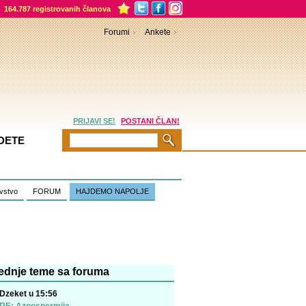
164.787 registrovanih članova
Forumi
Ankete
PRIJAVI SE!
POSTANI ČLAN!
DETE
vstvo
FORUM
HAJDEMO NAPOLJE
ednje teme sa foruma
Dzeket u 15:56