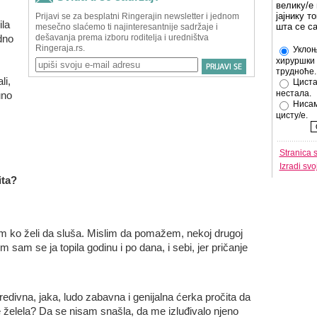
велику/е 
јајнику т
la
шта се с
dno
Уклоњ
хируршки 
трудноће.
li,
Циста
нестала.
uno
Нисам
цисту/е.
Stranica 
Izradi sv
ita?
ko želi da sluša. Mislim da pomažem, nekoj drugoj
m sam se ja topila godinu i po dana, i sebi, jer pričanje
edivna, jaka, ludo zabavna i genijalna ćerka pročita da
želela? Da se nisam snašla, da me izluđivalo njeno