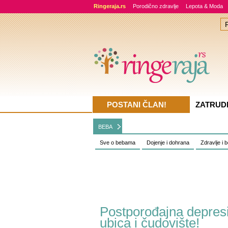
Ringeraja.rs
Porodično zdravlje
Lepota & Moda
POSTANI ČLAN!
ZATRUD
BEBA
Sve o bebama
Dojenje i dohrana
Zdravlje i 
Postporođajna depresij
ubica i čudovište!