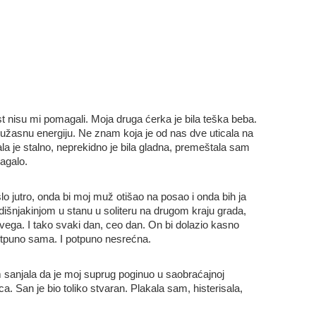
t nisu mi pomagali. Moja druga ćerka je bila teška beba.
 užasnu energiju. Ne znam koja je od nas dve uticala na
ala je stalno, neprekidno je bila gladna, premeštala sam
magalo.
o jutro, onda bi moj muž otišao na posao i onda bih ja
išnjakinjom u stanu u soliteru na drugom kraju grada,
 svega. I tako svaki dan, ceo dan. On bi dolazio kasno
potpuno sama. I potpuno nesrećna.
 sanjala da je moj suprug poginuo u saobraćajnoj
a. San je bio toliko stvaran. Plakala sam, histerisala,