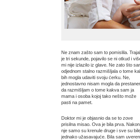
Ne znam zašto sam to pomislila. Traja
je tri sekunde, pojavilo se ni otkud i viš
mi nije izlazilo iz glave. Ne zato što s
odjednom stalno razmišljala o tome ka
bih mogla udaviti svoju ćerku. Ne,
jednostavno nisam mogla da prestan
da razmišljam o tome kakva sam ja
mama i osoba kojoj tako nešto može
pasti na pamet.
Doktor mi je objasnio da se to zove
prisilna misao. Ova je bila prva. Nakon
nje samo su krenule druge i sve su bil
jednako užasavajuće. Bila sam uvere