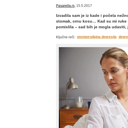
Pasarella.rs
, 15.5.2017
Izvadila sam je iz kade i počela než
stomak, crnu kosu… Kad su mi ruke b
pomislila – sad bih je mogla udaviti,
postporođajna depresija
depre
Ključne reči: