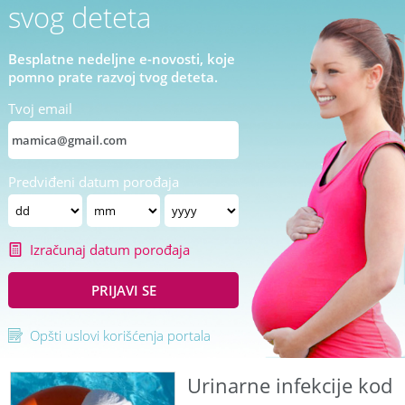
svog deteta
Besplatne nedeljne e-novosti, koje
pomno prate razvoj tvog deteta.
Tvoj email
Predviđeni datum porođaja
Izračunaj datum porođaja
PRIJAVI SE
Opšti uslovi korišćenja portala
Urinarne infekcije kod