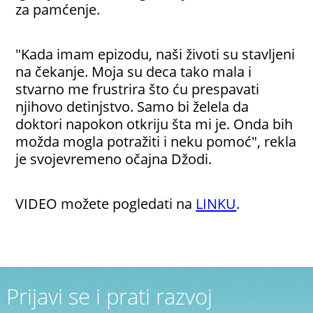
za pamćenje.
"Kada imam epizodu, naši životi su stavljeni
na čekanje. Moja su deca tako mala i
stvarno me frustrira što ću prespavati
njihovo detinjstvo. Samo bi želela da
doktori napokon otkriju šta mi je. Onda bih
možda mogla potražiti i neku pomoć", rekla
je svojevremeno očajna Džodi.
VIDEO možete pogledati na
LINKU
.
Prijavi se i prati razvoj