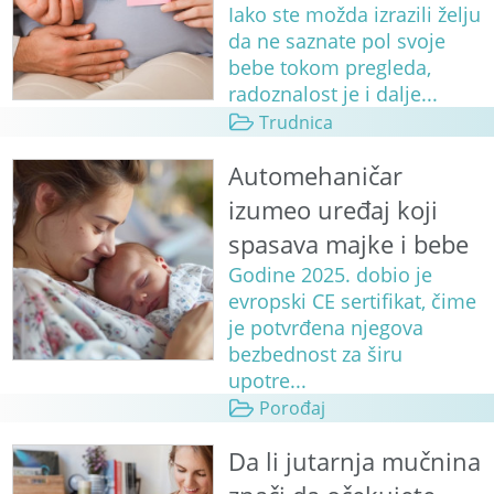
Iako ste možda izrazili želju
da ne saznate pol svoje
bebe tokom pregleda,
radoznalost je i dalje...
Trudnica
Automehaničar
izumeo uređaj koji
spasava majke i bebe
Godine 2025. dobio je
evropski CE sertifikat, čime
je potvrđena njegova
bezbednost za širu
upotre...
Porođaj
Da li jutarnja mučnina