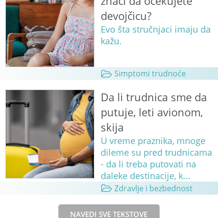
znači da očekujete
devojčicu?
Evo šta stručnjaci imaju da
kažu.
Simptomi trudnoće
Da li trudnica sme da
putuje, leti avionom,
skija
U vreme praznika, mnoge
dileme su pred trudnicama
- da li treba putovati na
daleke destinacije, k...
Zdravlje i bezbednost
NAVEDI SVE TEKSTOVE