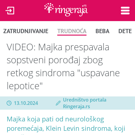
ZATRUDNJIVANJE
TRUDNOĆA
BEBA
DETE
VIDEO: Majka prespavala
sopstveni porođaj zbog
retkog sindroma "uspavane
lepotice"
Uredništvo portala
13.10.2024
Ringeraja.rs
Majka koja pati od neurološkog
poremećaja, Klein Levin sindroma, koji