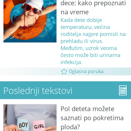
dece: kako prepoznati
na vreme
Kada dete dobije
temperaturu, većina
roditelja najpre pomisli na
prehladu ili virus.
Međutim, uzrok veoma
često može biti urinarna
infekcija.
Oglasna poruka
Poslednji tekstovi
Pol deteta možete
saznati po pokretima
ploda?