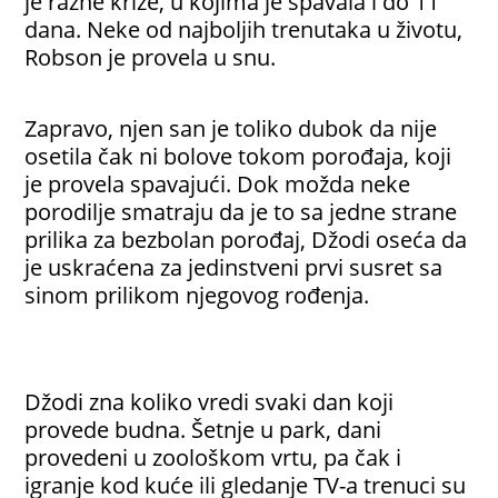
je razne krize, u kojima je spavala i do 11
dana. Neke od najboljih trenutaka u životu,
Robson je provela u snu.
Zapravo, njen san je toliko dubok da nije
osetila čak ni bolove tokom porođaja, koji
je provela spavajući. Dok možda neke
porodilje smatraju da je to sa jedne strane
prilika za bezbolan porođaj, Džodi oseća da
je uskraćena za jedinstveni prvi susret sa
sinom prilikom njegovog rođenja.
Džodi zna koliko vredi svaki dan koji
provede budna. Šetnje u park, dani
provedeni u zoološkom vrtu, pa čak i
igranje kod kuće ili gledanje TV-a trenuci su