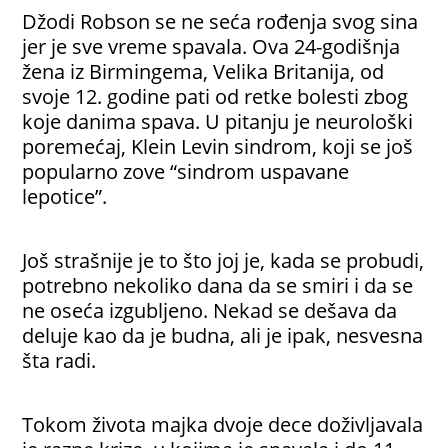
Džodi Robson se ne seća rođenja svog sina
jer je sve vreme spavala. Ova 24-godišnja
žena iz Birmingema, Velika Britanija, od
svoje 12. godine pati od retke bolesti zbog
koje danima spava. U pitanju je neurološki
poremećaj, Klein Levin sindrom, koji se još
popularno zove “sindrom uspavane
lepotice”.
Još strašnije je to što joj je, kada se probudi,
potrebno nekoliko dana da se smiri i da se
ne oseća izgubljeno.
Nekad se dešava da
deluje kao da je budna, ali je ipak, nesvesna
šta radi.
Tokom života majka dvoje dece doživljavala