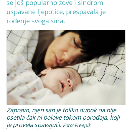
se još popularno zove i sindrom
uspavane ljepotice, prespavala je
rođenje svoga sina.
Zapravo, njen san je toliko dubok da nije
osetila čak ni bolove tokom porođaja, koji
je provela spavajući.
Foto: Freepik