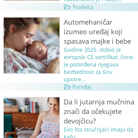
Trudnica
Automehaničar
izumeo uređaj koji
spasava majke i bebe
Godine 2025. dobio je
evropski CE sertifikat, čime
je potvrđena njegova
bezbednost za širu
upotre...
Porođaj
Da li jutarnja mučnina
znači da očekujete
devojčicu?
Evo šta stručnjaci imaju da
kažu.