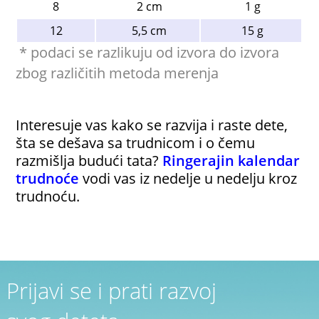
8
2 cm
1 g
12
5,5 cm
15 g
* podaci se razlikuju od izvora do izvora
zbog različitih metoda merenja
Interesuje vas kako se razvija i raste dete,
šta se dešava sa trudnicom i o čemu
razmišlja budući tata?
Ringerajin kalendar
trudnoće
vodi vas iz nedelje u nedelju kroz
trudnoću.
Prijavi se i prati razvoj