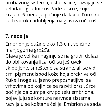
probavnog sistema, usta i vilice, razvijaju se
želudac i grudni koš. Vidi se srce, koje
krajem 5. nedelje počinje da kuca. Formira
se krvotok i udubljenja na glavi za oči i uši.
7. nedelja
Embrion je dužine oko 1,3 cm, veličine
manjeg zrna grožđa.
Glava je velika i naginje se na grudi, dolazi
do oblikovanja lica, oči su još uvek
sklopljene, smeštene sa strane, ali se vidi
crni pigment ispod kože koja prekriva oči.
Ruke i noge su jasno prepoznatljive, sa
vrhovima od kojih će se razviti prsti. Srce
počinje da pumpa krv po telu embriona,
pojavljuju se konture nervnog sistema i
razvijaju se koštane ćelije. Embrion za sada