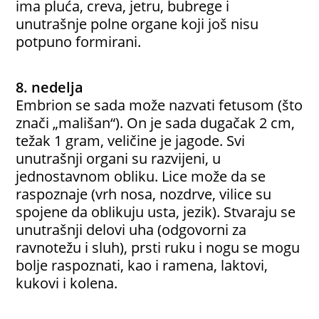
ima pluća, creva, jetru, bubrege i
unutrašnje polne organe koji još nisu
potpuno formirani.
8. nedelja
Embrion se sada može nazvati fetusom (što
znači „mališan“). On je sada dugačak 2 cm,
težak 1 gram, veličine je jagode. Svi
unutrašnji organi su razvijeni, u
jednostavnom obliku. Lice može da se
raspoznaje (vrh nosa, nozdrve, vilice su
spojene da oblikuju usta, jezik). Stvaraju se
unutrašnji delovi uha (odgovorni za
ravnotežu i sluh), prsti ruku i nogu se mogu
bolje raspoznati, kao i ramena, laktovi,
kukovi i kolena.