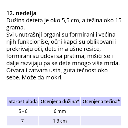
12. nedelja
Dužina deteta je oko 5,5 cm, a težina oko 15
grama.
Svi unutrašnji organi su formirani i većina
njih funkcioniše, očni kapci su oblikovani i
prekrivaju oči, dete ima ušne resice,
formirani su udovi sa prstima, mišići se i
dalje razvijaju pa se dete mnogo više mrda.
Otvara i zatvara usta, guta tečnost oko
sebe. Može da mokri.
Starost ploda
Ocenjena dužina*
Ocenjena težina*
5 - 6
6 mm
7
1,3 cm