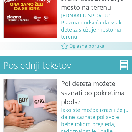
mesto na terenu
JEDNAKI U SPORTU:
Plazma podseća da svako
dete zaslužuje mesto na
terenu
Oglasna poruka
Poslednji tekstovi
Pol deteta možete
saznati po pokretima
ploda?
Iako ste možda izrazili želju
da ne saznate pol svoje
bebe tokom pregleda,
radoznalost je i dalje...