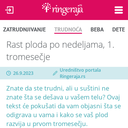
ZATRUDNJIVANJE
TRUDNOĆA
BEBA
DETE
Rast ploda po nedeljama, 1.
tromesečje
Uredništvo portala
26.9.2023
Ringeraja.rs
Znate da ste trudni, ali u suštini ne
znate šta se dešava u vašem telu? Ovaj
tekst će pokušati da vam objasni šta se
odigrava u vama i kako se vaš plod
razvija u prvom tromesečju.