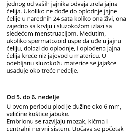
jednog od vaših jajnika odvaja zrela jajna
ćelija. Ukoliko ne dođe do oplodnje jajne
ćelije u narednih 24 sata koliko ona živi, ona
zajedno sa krvlju i sluzokožom izlazi sa
sledećom menstruacijom. Međutim,
ukoliko spermatozoid uspe da uđe u jajnu
ćeliju, dolazi do oplodnje, i oplođena jajna
ćelija kreće niz jajovod u matericu. U
odebljanu sluzokožu materice se jajašce
usađuje oko treće nedelje.
Od 5. do 6. nedelje
U ovom periodu plod je dužine oko 6 mm,
veličine koštice jabuke.
Embrionu se razvijaju mozak, kičma i
centralni nervni sistem. Uočava se početak