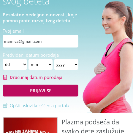
svog deteta
Besplatne nedeljne e-novosti, koje
pomno prate razvoj tvog deteta.
Tvoj email
Predviđeni datum porođaja
Izračunaj datum porođaja
PRIJAVI SE
Opšti uslovi korišćenja portala
Plazma podseća da
svako dete zaslužuje