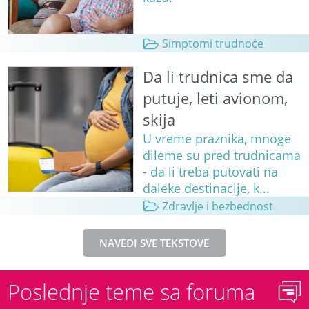
Simptomi trudnoće
Da li trudnica sme da
putuje, leti avionom,
skija
U vreme praznika, mnoge
dileme su pred trudnicama
- da li treba putovati na
daleke destinacije, k...
Zdravlje i bezbednost
NAVEDI SVE TEKSTOVE
Poslednje teme sa foruma