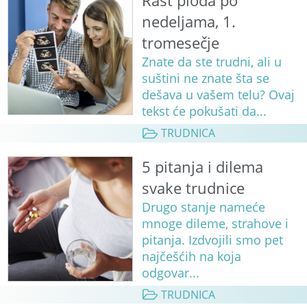
Rast ploda po
nedeljama, 1.
tromesečje
Znate da ste trudni, ali u
suštini ne znate šta se
dešava u vašem telu? Ovaj
tekst će pokušati da...
TRUDNICA
5 pitanja i dilema
svake trudnice
Drugo stanje nameće
mnoge dileme, strahove i
pitanja. Izdvojili smo pet
najčešćih na koja
odgovar...
TRUDNICA