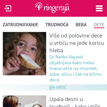
ZATRUDNJIVANJE
TRUDNOĆA
BEBA
DETE
Više od polovine dece
u vrtiću ne jede koricu
hleba
Dr Ranko Rajović
objašnjava kako meka
hrana utiče na imunitet,
zube, vilicu i čak na kičmu
dece.
VRTIĆ
Upala desni u
trudnoći - kako utiče