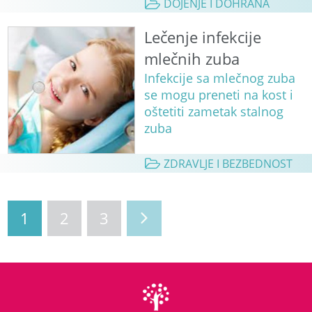
DOJENJE I DOHRANA
Lečenje infekcije
mlečnih zuba
Infekcije sa mlečnog zuba
se mogu preneti na kost i
oštetiti zametak stalnog
zuba
ZDRAVLJE I BEZBEDNOST
1
2
3