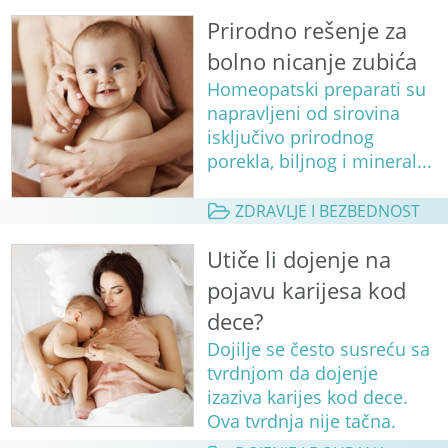
Prirodno rešenje za
bolno nicanje zubića
Homeopatski preparati su
napravljeni od sirovina
isključivo prirodnog
porekla, biljnog i mineral...
ZDRAVLJE I BEZBEDNOST
Utiče li dojenje na
pojavu karijesa kod
dece?
Dojilje se često susreću sa
tvrdnjom da dojenje
izaziva karijes kod dece.
Ova tvrdnja nije tačna.