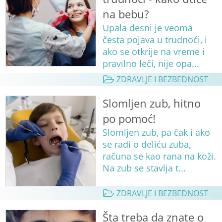
na bebu?
Upala desni je veoma
česta pojava u trudnoći, i
ako se otkrije na vreme i
pravilno leči, nije opa...
ZDRAVLJE I BEZBEDNOST
Slomljen zub, hitno
po pomoć!
Slomljen zub, pa čak i ako
se radi o deliću zuba,
računa se kao rana na koži.
Na zub se stavlja t...
ZDRAVLJE I BEZBEDNOST
Šta treba da znate o