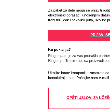
Za paket za dete mogu se prijaviti rodit
elektronski obrazac i unošenjem datuma
trenutku, čak i nekoliko puta, ukoliko p
PRIJAVI S
Ko poklanja?
Ringeraja.rs je za vas pronašla partne
Ringeraje. Trudimo se da proizvodi bud
Ukoliko imate kompaniju i smatrate da s
kontaktirajte nas! Pošaljite nam e-mail
OPŠTI USLOVI ZA UČEŠ