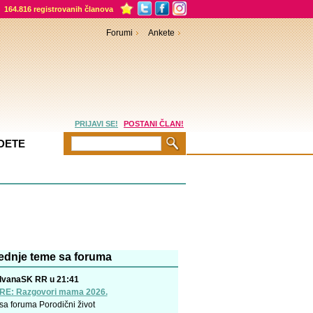
164.816 registrovanih članova
Forumi
Ankete
PRIJAVI SE!
POSTANI ČLAN!
DETE
ednje teme sa foruma
IvanaSK RR u 21:41
RE: Razgovori mama 2026.
sa foruma
Porodični život