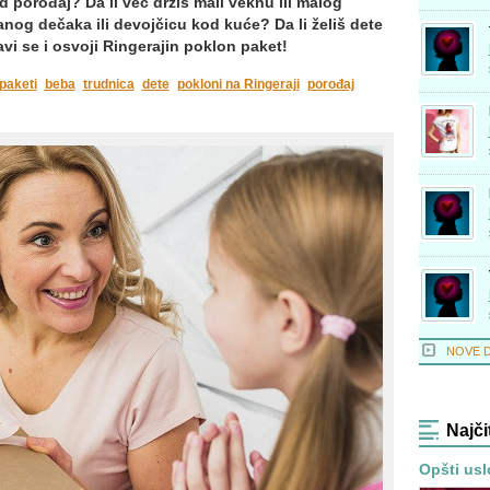
porođaj? Da li već držiš mali veknu ili malog
anog dečaka ili devojčicu kod kuće? Da li želiš dete
javi se i osvoji Ringerajin poklon paket!
paketi
beba
trudnica
dete
pokloni na Ringeraji
porođaj
NOVE 
Najči
Opšti usl