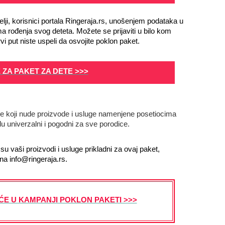
elji, korisnici portala Ringeraja.rs, unošenjem podataka u
 rođenja svog deteta. Možete se prijaviti u bilo kom
rvi put niste uspeli da osvojite poklon paket.
E ZA PAKET ZA DETE >>>
re koji nude proizvode i usluge namenjene posetiocima
u univerzalni i pogodni za sve porodice.
u vaši proizvodi i usluge prikladni za ovaj paket,
 na info@ringeraja.rs.
ĆE U KAMPANJI POKLON PAKETI >>>