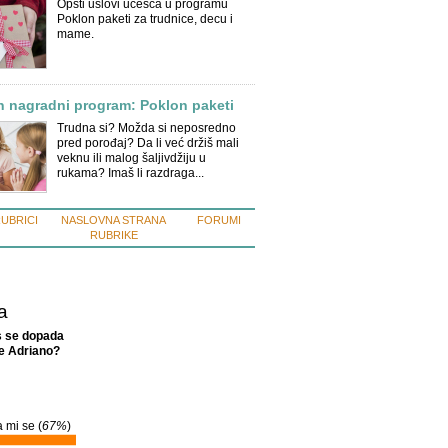
Opšti uslovi učešća u programu
Poklon paketi za trudnice, decu i
mame.
n nagradni program: Poklon paketi
Trudna si? Možda si neposredno
pred porođaj? Da li već držiš mali
veknu ili malog šaljivdžiju u
rukama? Imaš li razdraga...
RUBRICI
NASLOVNA STRANA
FORUMI
RUBRIKE
a
s se dopada
e Adriano?
 mi se (
67%
)