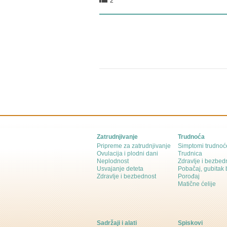
2
Zatrudnjivanje
Trudnoća
Pripreme za zatrudnjivanje
Simptomi trudnoć
Ovulacija i plodni dani
Trudnica
Neplodnost
Zdravlje i bezbed
Usvajanje deteta
Pobačaj, gubitak
Zdravlje i bezbednost
Porođaj
Matične ćelije
Sadržaji i alati
Spiskovi