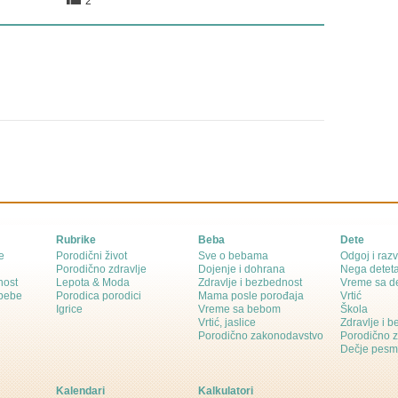
2
Rubrike
Beba
Dete
e
Porodični život
Sve o bebama
Odgoj i razv
Porodično zdravlje
Dojenje i dohrana
Nega detet
nost
Lepota & Moda
Zdravlje i bezbednost
Vreme sa d
 bebe
Porodica porodici
Mama posle porođaja
Vrtić
Igrice
Vreme sa bebom
Škola
Vrtić, jaslice
Zdravlje i 
Porodično zakonodavstvo
Porodično 
Dečje pesm
Kalendari
Kalkulatori