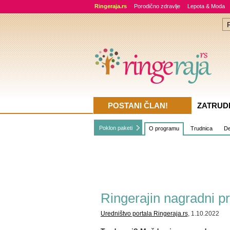
Ringeraja.rs
Porodično zdravlje
Lepota & Moda
POSTANI ČLAN!
ZATRUD
Poklon paketi
O programu
Trudnica
De
Ringerajin nagradni p
Uredništvo portala Ringeraja.rs
, 1.10.2022