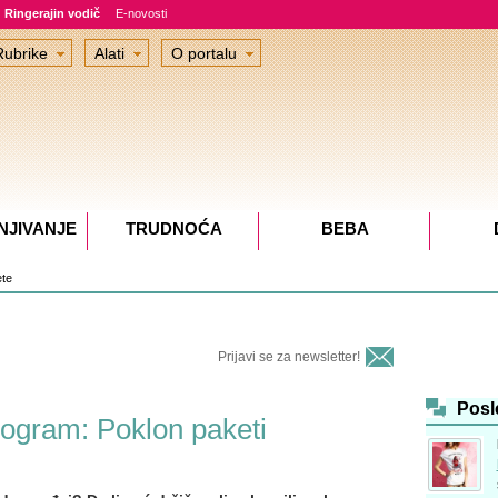
Ringerajin vodič
E-novosti
Rubrike
Alati
O portalu
NJIVANJE
TRUDNOĆA
BEBA
te
Prijavi se za newsletter!
Posl
rogram: Poklon paketi