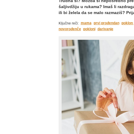
Trudna si? Možda si neposredno pred 
šaljivdžiju u rukama? Imaš li razdrag
ili bi želela da se malo razmaziš? Pri
mama
prvi prođendan
poklon 
Ključne reči:
novorođenče
pokloni
darivanje