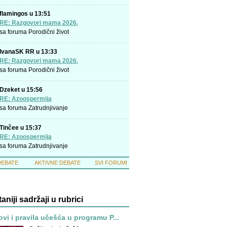
flamingos u 13:51
RE: Razgovori mama 2026.
sa foruma
Porodični život
IvanaSK RR u 13:33
RE: Razgovori mama 2026.
sa foruma
Porodični život
Dzeket u 15:56
RE: Azoospermija
sa foruma
Zatrudnjivanje
Tinčee u 15:37
RE: Azoospermija
sa foruma
Zatrudnjivanje
DEBATE
AKTIVNE DEBATE
SVI FORUMI
taniji sadržaji u rubrici
ovi i pravila učešća u programu P...