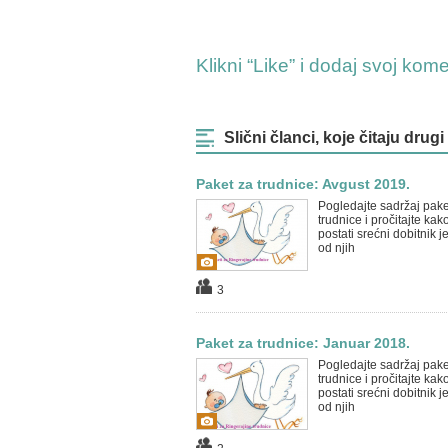
Klikni “Like” i dodaj svoj kom
Slični članci, koje čitaju drugi
Paket za trudnice: Avgust 2019.
Pogledajte sadržaj pake
trudnice i pročitajte kak
postati srećni dobitnik 
od njih
3
Paket za trudnice: Januar 2018.
Pogledajte sadržaj pake
trudnice i pročitajte kak
postati srećni dobitnik 
od njih