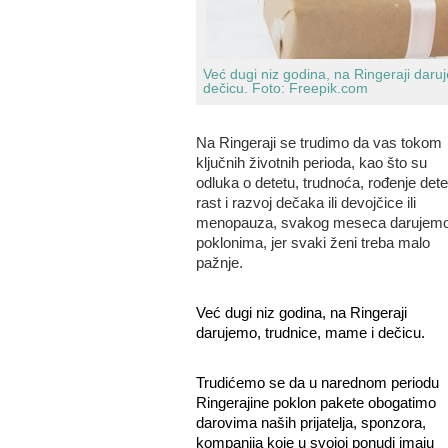
Već dugi niz godina, na Ringeraji daru
dečicu.
Foto: Freepik.com
Na Ringeraji se trudimo da vas tokom
ključnih životnih perioda, kao što su
odluka o detetu, trudnoća, rođenje dete
rast i razvoj dečaka ili devojčice ili
menopauza, svakog meseca darujem
poklonima, jer svaki ženi treba malo
pažnje.
Već dugi niz godina, na Ringeraji
darujemo, trudnice, mame i dečicu.
Trudićemo se da u narednom periodu
Ringerajine poklon pakete obogatimo
darovima naših prijatelja, sponzora,
kompanija koje u svojoj ponudi imaju