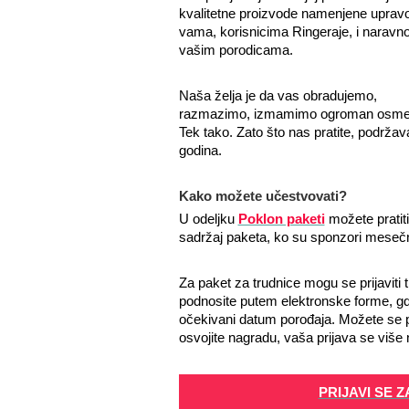
kvalitetne proizvode namenjene uprav
vama, korisnicima Ringeraje, i naravn
vašim porodicama.
Naša želja je da vas obradujemo,
razmazimo, izmamimo ogroman osme
Tek tako. Zato što nas pratite, podržava
godina.
Kako možete učestvovati?
U odeljku
Poklon paketi
možete pratit
sadržaj paketa, ko su sponzori mesečn
Za paket za trudnice mogu se prijaviti t
podnosite putem elektronske forme, gde
očekivani datum porođaja. Možete se pr
osvojite nagradu, vaša prijava se više 
PRIJAVI SE 