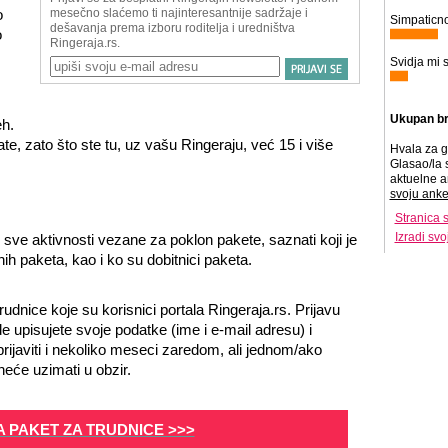
o
Simpaticno
o
Svidja mi s
Ukupan br
h.
te, zato što ste tu, uz vašu Ringeraju, već 15 i više
Hvala za g
Glasao/la 
aktuelne a
svoju anke
Stranica 
Izradi sv
i sve aktivnosti vezane za poklon pakete, saznati koji je
ih paketa, kao i ko su dobitnici paketa.
rudnice koje su korisnici portala Ringeraja.rs. Prijavu
 upisujete svoje podatke (ime i e-mail adresu) i
ijaviti i nekoliko meseci zaredom, ali jednom/ako
neće uzimati u obzir.
ZA PAKET ZA TRUDNICE >>>