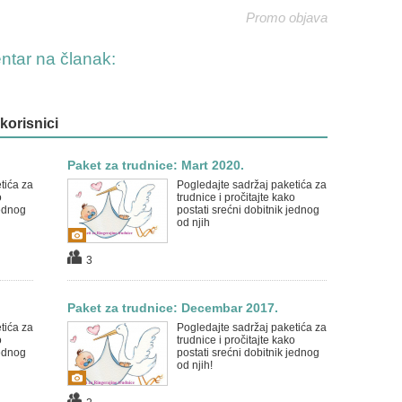
Promo objava
entar na članak:
 korisnici
Paket za trudnice: Mart 2020.
tića za
Pogledajte sadržaj paketića za
o
trudnice i pročitajte kako
jednog
postati srećni dobitnik jednog
od njih
3
Paket za trudnice: Decembar 2017.
tića za
Pogledajte sadržaj paketića za
o
trudnice i pročitajte kako
jednog
postati srećni dobitnik jednog
od njih!