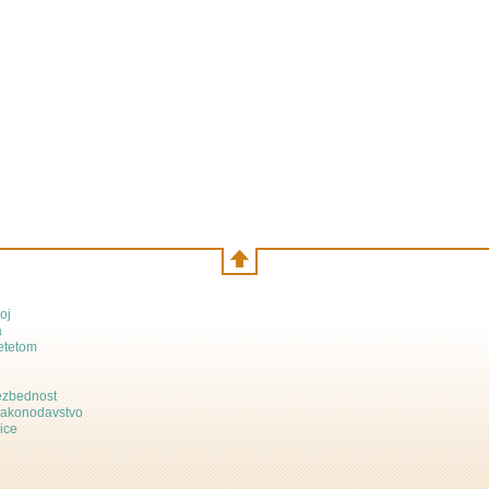
oj
a
etetom
bezbednost
zakonodavstvo
ice