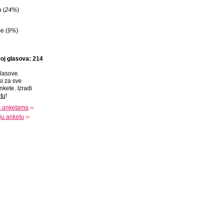
 (
24%
)
e (
9%
)
oj glasova: 214
lasove.
si za sve
nkete. Izradi
tu
!
s anketama
oju anketu