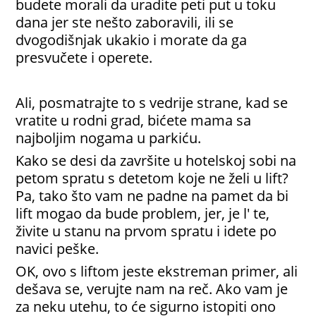
budete morali da uradite peti put u toku
dana jer ste nešto zaboravili, ili se
dvogodišnjak ukakio i morate da ga
presvučete i operete.
Ali, posmatrajte to s vedrije strane, kad se
vratite u rodni grad, bićete mama sa
najboljim nogama u parkiću.
Kako se desi da završite u hotelskoj sobi na
petom spratu s detetom koje ne želi u lift?
Pa, tako što vam ne padne na pamet da bi
lift mogao da bude problem, jer, je l' te,
živite u stanu na prvom spratu i idete po
navici peške.
OK, ovo s liftom jeste ekstreman primer, ali
dešava se, verujte nam na reč. Ako vam je
za neku utehu, to će sigurno istopiti ono