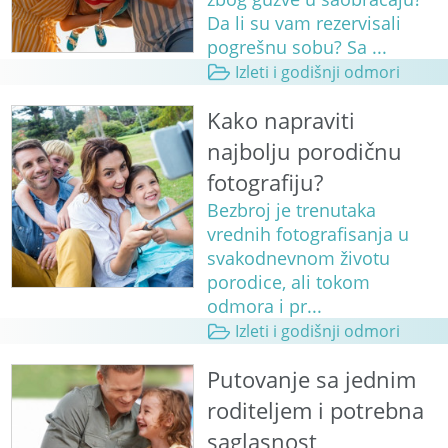
Da li su vam rezervisali
pogrešnu sobu? Sa ...
Izleti i godišnji odmori
Kako napraviti
najbolju porodičnu
fotografiju?
Bezbroj je trenutaka
vrednih fotografisanja u
svakodnevnom životu
porodice, ali tokom
odmora i pr...
Izleti i godišnji odmori
Putovanje sa jednim
roditeljem i potrebna
saglasnost