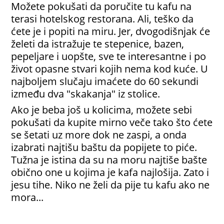
Možete pokušati da poručite tu kafu na
terasi hotelskog restorana. Ali, teško da
ćete je i popiti na miru. Jer, dvogodišnjak će
želeti da istražuje te stepenice, bazen,
pepeljare i uopšte, sve te interesantne i po
život opasne stvari kojih nema kod kuće. U
najboljem slučaju imaćete do 60 sekundi
između dva "skakanja" iz stolice.
Ako je beba još u kolicima, možete sebi
pokušati da kupite mirno veče tako što ćete
se šetati uz more dok ne zaspi, a onda
izabrati najtišu baštu da popijete to piće.
Tužna je istina da su na moru najtiše bašte
obično one u kojima je kafa najlošija. Zato i
jesu tihe. Niko ne želi da pije tu kafu ako ne
mora...