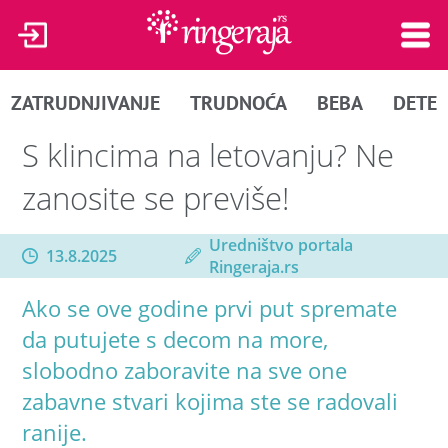
ZATRUDNJIVANJE
TRUDNOĆA
BEBA
DETE
S klincima na letovanju? Ne
zanosite se previše!
Uredništvo portala
13.8.2025
Ringeraja.rs
Ako se ove godine prvi put spremate
da putujete s decom na more,
slobodno zaboravite na sve one
zabavne stvari kojima ste se radovali
ranije.