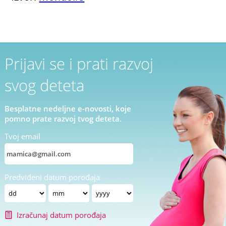
Prijavi se i prati razvoj
svog deteta
Besplatne nedeljne e-novosti, koje
pomno prate razvoj tvog deteta.
Tvoj email
Predviđeni datum porođaja
Izračunaj datum porođaja