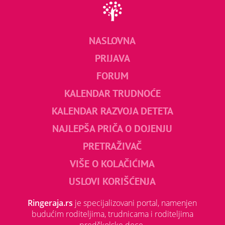
NASLOVNA
PRIJAVA
FORUM
KALENDAR TRUDNOĆE
KALENDAR RAZVOJA DETETA
NAJLEPŠA PRIČA O DOJENJU
PRETRAŽIVAČ
VIŠE O KOLAČIĆIMA
USLOVI KORIŠĆENJA
Ringeraja.rs
je specijalizovani portal, namenjen
budućim roditeljima, trudnicama i roditeljima