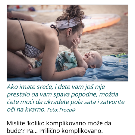
Ako imate sreće, i dete vam još nije
prestalo da vam spava popodne, možda
ćete moći da ukradete pola sata i zatvorite
oči na kvarno.
Foto: Freepik
Mislite 'koliko komplikovano može da
bude'? Pa... Prilično komplikovano.