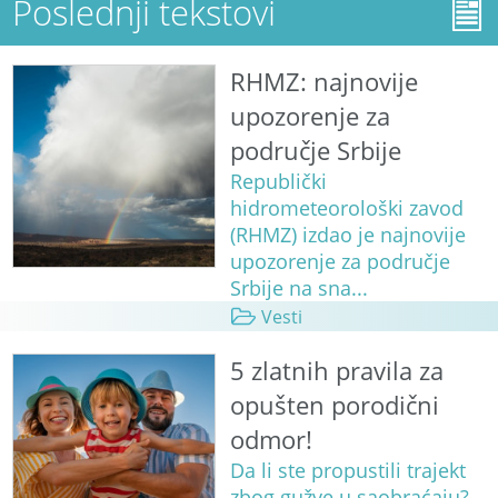
Poslednji tekstovi
RHMZ: najnovije
upozorenje za
područje Srbije
Republički
hidrometeorološki zavod
(RHMZ) izdao je najnovije
upozorenje za područje
Srbije na sna...
Vesti
5 zlatnih pravila za
opušten porodični
odmor!
Da li ste propustili trajekt
zbog gužve u saobraćaju?