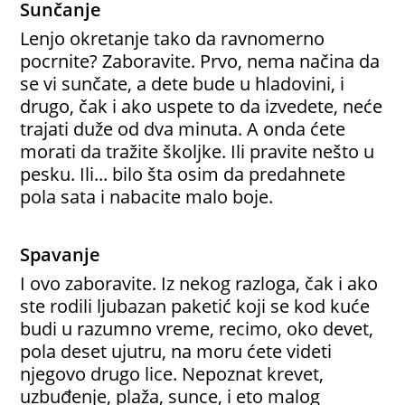
Sunčanje
Lenjo okretanje tako da ravnomerno
pocrnite? Zaboravite. Prvo, nema načina da
se vi sunčate, a dete bude u hladovini, i
drugo, čak i ako uspete to da izvedete, neće
trajati duže od dva minuta. A onda ćete
morati da tražite školjke. Ili pravite nešto u
pesku. Ili... bilo šta osim da predahnete
pola sata i nabacite malo boje.
Spavanje
I ovo zaboravite. Iz nekog razloga, čak i ako
ste rodili ljubazan paketić koji se kod kuće
budi u razumno vreme, recimo, oko devet,
pola deset ujutru, na moru ćete videti
njegovo drugo lice. Nepoznat krevet,
uzbuđenje, plaža, sunce, i eto malog