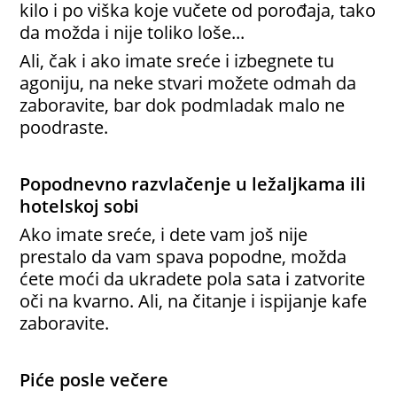
kilo i po viška koje vučete od porođaja, tako
da možda i nije toliko loše...
Ali, čak i ako imate sreće i izbegnete tu
agoniju, na neke stvari možete odmah da
zaboravite, bar dok podmladak malo ne
poodraste.
Popodnevno razvlačenje u ležaljkama ili
hotelskoj sobi
Ako imate sreće, i dete vam još nije
prestalo da vam spava popodne, možda
ćete moći da ukradete pola sata i zatvorite
oči na kvarno. Ali, na čitanje i ispijanje kafe
zaboravite.
Piće posle večere