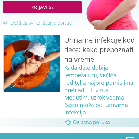
PRIJAVI SE
Opšti uslovi korišćenja portala
Urinarne infekcije kod
dece: kako prepoznati
na vreme
Kada dete dobije
temperaturu, većina
roditelja najpre pomisli na
prehladu ili virus.
Međutim, uzrok veoma
često može biti urinarna
infekcija.
Oglasna poruka