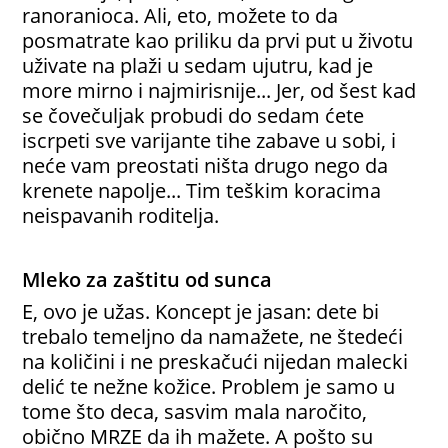
ranoranioca. Ali, eto, možete to da
posmatrate kao priliku da prvi put u životu
uživate na plaži u sedam ujutru, kad je
more mirno i najmirisnije... Jer, od šest kad
se čovečuljak probudi do sedam ćete
iscrpeti sve varijante tihe zabave u sobi, i
neće vam preostati ništa drugo nego da
krenete napolje... Tim teškim koracima
neispavanih roditelja.
Mleko za zaštitu od sunca
E, ovo je užas. Koncept je jasan: dete bi
trebalo temeljno da namažete, ne štedeći
na količini i ne preskačući nijedan malecki
delić te nežne kožice. Problem je samo u
tome što deca, sasvim mala naročito,
obično MRZE da ih mažete. A pošto su