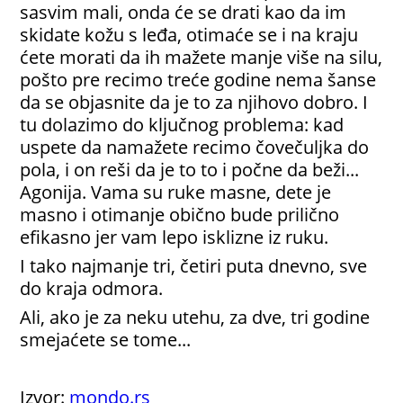
sasvim mali, onda će se drati kao da im
skidate kožu s leđa, otimaće se i na kraju
ćete morati da ih mažete manje više na silu,
pošto pre recimo treće godine nema šanse
da se objasnite da je to za njihovo dobro. I
tu dolazimo do ključnog problema: kad
uspete da namažete recimo čovečuljka do
pola, i on reši da je to to i počne da beži...
Agonija. Vama su ruke masne, dete je
masno i otimanje obično bude prilično
efikasno jer vam lepo isklizne iz ruku.
I tako najmanje tri, četiri puta dnevno, sve
do kraja odmora.
Ali, ako je za neku utehu, za dve, tri godine
smejaćete se tome...
Izvor:
mondo.rs