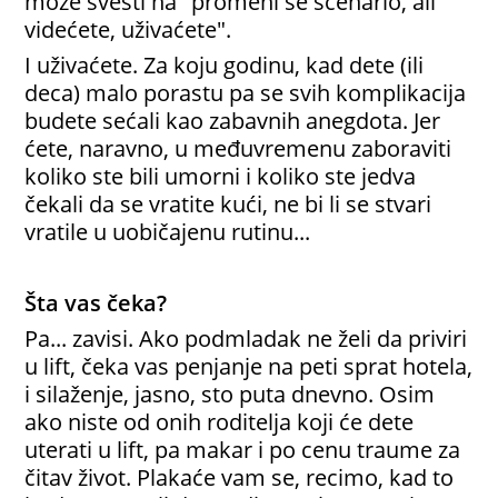
može svesti na "promeni se scenario, ali
videćete, uživaćete".
I uživaćete. Za koju godinu, kad dete (ili
deca) malo porastu pa se svih komplikacija
budete sećali kao zabavnih anegdota. Jer
ćete, naravno, u međuvremenu zaboraviti
koliko ste bili umorni i koliko ste jedva
čekali da se vratite kući, ne bi li se stvari
vratile u uobičajenu rutinu...
Šta vas čeka?
Pa... zavisi. Ako podmladak ne želi da priviri
u lift, čeka vas penjanje na peti sprat hotela,
i silaženje, jasno, sto puta dnevno. Osim
ako niste od onih roditelja koji će dete
uterati u lift, pa makar i po cenu traume za
čitav život. Plakaće vam se, recimo, kad to