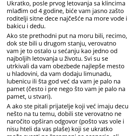
Ukratko, posle prvog letovanja sa klincima
mlađim od 4 godine, biće vam jasno zašto
roditelji sitne dece najčešće na more vode i
bakicu i dedu.
Ako ste prethodni put na moru bili, recimo,
dok ste bili u drugom stanju, verovatno
vam je to ostalo u sećanju kao jedno od
najboljih letovanja u životu. Svi su se
utrkivali da vam obezbede najlepše mesto
u hladovini, da vam dodaju limunadu,
lubenicu ili šta god već da vam je palo na
pamet (često i pre nego što vam je palo na
pamet, u stvari).
A ako ste pitali prijatelje koji već imaju decu
nešto na tu temu, dobili ste verovatno ne
naročito opširan odgovor (pošto vas vole i
nisu hteli da vas plaše) koji se ukratko