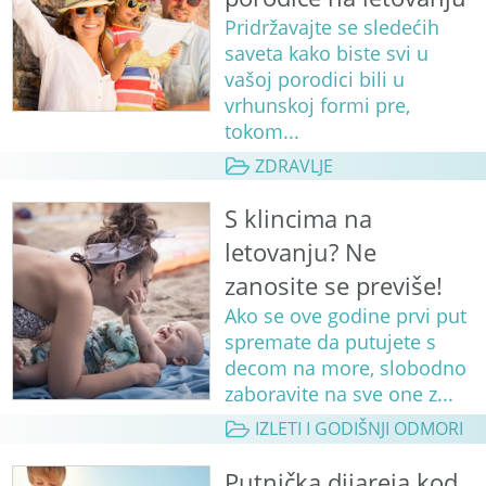
Pridržavajte se sledećih
saveta kako biste svi u
vašoj porodici bili u
vrhunskoj formi pre,
tokom...
ZDRAVLJE
S klincima na
letovanju? Ne
zanosite se previše!
Ako se ove godine prvi put
spremate da putujete s
decom na more, slobodno
zaboravite na sve one z...
IZLETI I GODIŠNJI ODMORI
Putnička dijareja kod