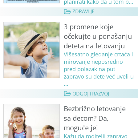
planirati kako da u tom p...
ZDRAVLJE
3 promene koje
očekujte u ponašanju
deteta na letovanju
Višesatno gledanje crtaća i
mirovanje neposredno
pred polazak na put
zapravo su dete već uveli u
...
ODGOJ I RAZVOJ
Bezbrižno letovanje
sa decom? Da,
moguće je!
Kažu da roditelji zapravo