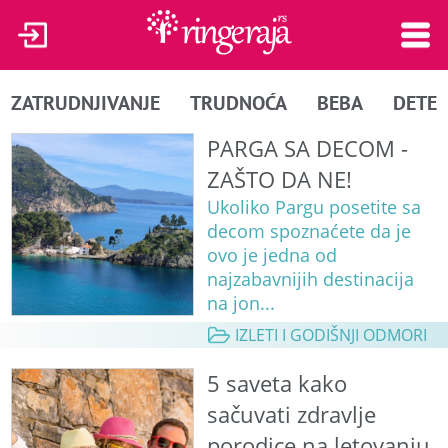
ZATRUDNJIVANJE
TRUDNOĆA
BEBA
DETE
PARGA SA DECOM -
ZAŠTO DA NE!
Ukoliko Pargu posetite sa
decom spoznaćete da je
ovo je jedna od
najzabavnijih destinacija
na jon...
IZLETI I GODIŠNJI ODMORI
5 saveta kako
sačuvati zdravlje
porodice na letovanju