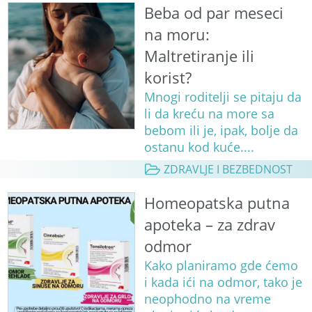
Beba od par meseci
na moru:
Maltretiranje ili
korist?
Mnogi roditelji se pitaju da
li da kreću na more sa
bebom ili je, ipak, bolje da
ostanu kod kuće....
ZDRAVLJE I BEZBEDNOST
Homeopatska putna
apoteka – za zdrav
odmor
Kako planiramo gde ćemo
i kada ići na odmor, tako je
neophodno na vreme