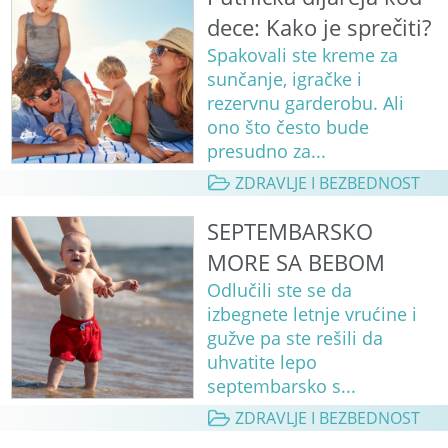
dece: Kako je sprečiti?
Spakovali ste kreme za
sunčanje, igračke i
rezervnu garderobu. Ali
ono što često bude
presudno za...
ZDRAVLJE I BEZBEDNOST
SEPTEMBARSKO
MORE SA BEBOM
Odlučili ste se da
izbegnete letnje vrućine i
gužve pa ste rešili da
uhvatite lepo
septembarsko s...
ZDRAVLJE I BEZBEDNOST