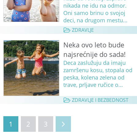
nikada ne idu na odmor.
Oni samo brinu o svojoj
deci, na drugom mestu...
ZDRAVLJE
Neka ovo leto bude
najsrećnije do sada!
Deca zaslužuju da imaju
zamršenu kosu, stopala od
peska, kolena zelena od
trave, prljave ručice o...
ZDRAVLJE I BEZBEDNOST
1
2
3