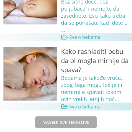
Bez sitne dece, bez
poljubaca, i nemojte da
zasednete. Evo kako treba
da se ponašate kad idete u
...
Sve o bebama
Kako rashladiti bebu
da bi mogla mirnije da
spava?
Bebama je takođe vruće,
zbog čega mogu lošije ili
nemirnije spavati tokom
ovih vrelih letnjih noć...
Sve o bebama
NAVEDI SVE TEKSTOVE