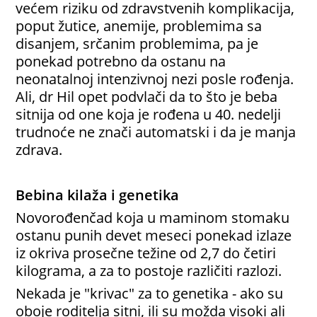
većem riziku od zdravstvenih komplikacija,
poput žutice, anemije, problemima sa
disanjem, srčanim problemima, pa je
ponekad potrebno da ostanu na
neonatalnoj intenzivnoj nezi posle rođenja.
Ali, dr Hil opet podvlači da to što je beba
sitnija od one koja je rođena u 40. nedelji
trudnoće ne znači automatski i da je manja
zdrava.
Bebina kilaža i genetika
Novorođenčad koja u maminom stomaku
ostanu punih devet meseci ponekad izlaze
iz okriva prosečne težine od 2,7 do četiri
kilograma, a za to postoje različiti razlozi.
Nekada je "krivac" za to genetika - ako su
oboje roditelja sitni, ili su možda visoki ali