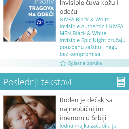
Invisible čuva kožu i
odeću
NIVEA Black & White
Invisible Authentic i NIVEA
MEN Black & White
Invisible Epic Night pružaju
pouzdanu zaštitu i negu
bez kompromisa
Oglasna poruka
Poslednji tekstovi
Rođen je dečak sa
najneobičnijim
imenom u Srbiji
Jedna majka začudila je