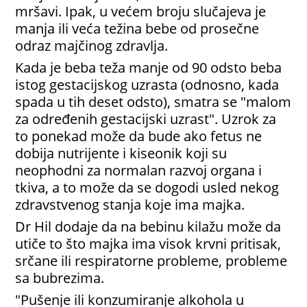
mršavi. Ipak, u većem broju slučajeva je
manja ili veća težina bebe od prosečne
odraz majčinog zdravlja.
Kada je beba teža manje od 90 odsto beba
istog gestacijskog uzrasta (odnosno, kada
spada u tih deset odsto), smatra se "malom
za određenih gestacijski uzrast". Uzrok za
to ponekad može da bude ako fetus ne
dobija nutrijente i kiseonik koji su
neophodni za normalan razvoj organa i
tkiva, a to može da se dogodi usled nekog
zdravstvenog stanja koje ima majka.
Dr Hil dodaje da na bebinu kilažu može da
utiče to što majka ima visok krvni pritisak,
srčane ili respiratorne probleme, probleme
sa bubrezima.
"Pušenje ili konzumiranje alkohola u