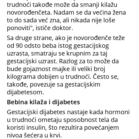
trudnoći takođe može da smanji kilažu
novorođenčeta. Nadam se da većina žena
to do sada već zna, ali nikada nije loše
ponoviti", ističe doktor.
Sa druge strane, ako je novorođenče teže
od 90 odsto beba istog gestacijskog
uzrasta, smatraju se krupnim za taj
gestacijski uzrast. Razlog za to može da
bude gojaznost majke ili veliki broj
kilograma dobijen u trudnoći. Često se,
takođe, povezuje sa gestacijskim
dijabetesom.
Bebina kilaža i dijabetes
Gestacijski dijabetes nastaje kada hormoni
u trudnoći ometaju sposobnost tela da
koristi insulin, što rezultira povećanjem
nivoa šećera u krvi.