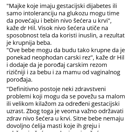
"Majke koje imaju gestacijski dijabetes ili
samo intoleranciju na glukozu mogu time
da povećaju i bebin nivo šećera u krvi",
kaže dr Hil. Visok nivo šećera utiče na
sposobnost tela da koristi inuslin, a rezultat
je krupnija beba.
"Ove bebe mogu da budu tako krupne da je
ponekad neophodan carski rez", kaže dr Hil
i dodaje da je porođaj carskim rezom
rizičniji i za bebu i za mamu od vaginalnog
porođaja.
"Definitivno postoje neki zdravstveni
problemi koji mogu da se povežu sa malom
ili velikom kilažom za određeni gestacijski
uzrast. Zbog toga je veoma važno održavati
zdrav nivo šećera u krvi. Sitne bebe nemaju
dovoljno ćelija masti koje ih greju i