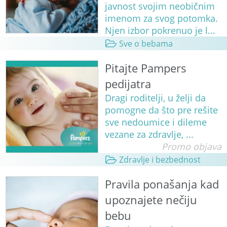
javnost svojim neobičnim
imenom za svog potomka.
Njen izbor pokrenuo je l...
Sve o bebama
Pitajte Pampers
pedijatra
Dragi roditelji, u želji da
pomogne da što pre rešite
sve nedoumice i dileme
vezane za zdravlje, ...
Promo objava
Zdravlje i bezbednost
Pravila ponašanja kad
upoznajete nečiju
bebu