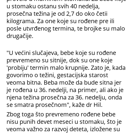
u stomaku ostanu svih 40 nedelja,
prosečna težina je od 2,7 do oko četii
kilograma. Za one koje su rođene pre ili
posle utvrđenog termina, te brojke su malo
drugačije.
"U većini slučajeva, bebe koje su rođene
prevremeno su sitnije, dok su one koje
'probiju' termin malo krupnije. Zato je, kada
govorimo o težini, gestacijska starost
veoma bitna. Beba može da bude sitna jer
je rođena u 36. nedelji, na primer, ali ako je
njena težina prosečna za 36. nedelju, onda
se smatra prosečnom", kaže dr Hil.
Zbog toga što prevremeno rođene bebe
nisu punih devet meseci u stomaku, što je
veoma važno za razvoj deteta, izložene su