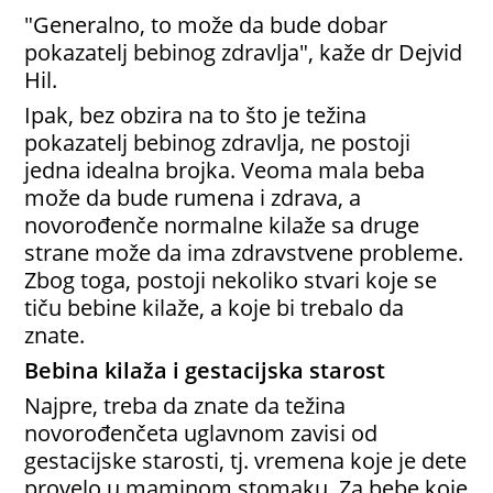
"Generalno, to može da bude dobar
pokazatelj bebinog zdravlja", kaže dr Dejvid
Hil.
Ipak, bez obzira na to što je težina
pokazatelj bebinog zdravlja, ne postoji
jedna idealna brojka. Veoma mala beba
može da bude rumena i zdrava, a
novorođenče normalne kilaže sa druge
strane može da ima zdravstvene probleme.
Zbog toga, postoji nekoliko stvari koje se
tiču bebine kilaže, a koje bi trebalo da
znate.
Bebina kilaža i gestacijska starost
Najpre, treba da znate da težina
novorođenčeta uglavnom zavisi od
gestacijske starosti, tj. vremena koje je dete
provelo u maminom stomaku. Za bebe koje