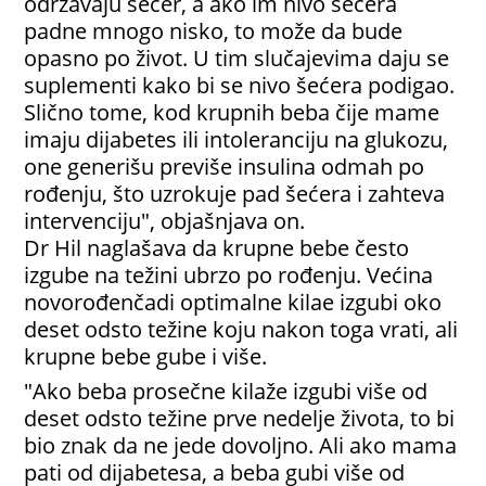
održavaju šećer, a ako im nivo šećera
padne mnogo nisko, to može da bude
opasno po život. U tim slučajevima daju se
suplementi kako bi se nivo šećera podigao.
Slično tome, kod krupnih beba čije mame
imaju dijabetes ili intoleranciju na glukozu,
one generišu previše insulina odmah po
rođenju, što uzrokuje pad šećera i zahteva
intervenciju", objašnjava on.
Dr Hil naglašava da krupne bebe često
izgube na težini ubrzo po rođenju. Većina
novorođenčadi optimalne kilae izgubi oko
deset odsto težine koju nakon toga vrati, ali
krupne bebe gube i više.
"Ako beba prosečne kilaže izgubi više od
deset odsto težine prve nedelje života, to bi
bio znak da ne jede dovoljno. Ali ako mama
pati od dijabetesa, a beba gubi više od