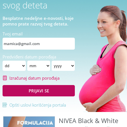
svog deteta
Besplatne nedeljne e-novosti, koje
pomno prate razvoj tvog deteta.
Tvoj email
Predviđeni datum porođaja
Izračunaj datum porođaja
PRIJAVI SE
Opšti uslovi korišćenja portala
NIVEA Black & White