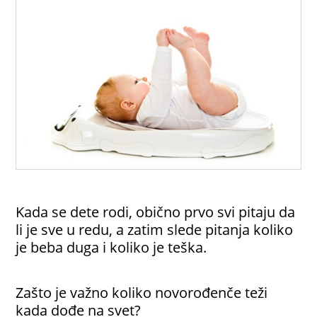
Kada se dete rodi, obično prvo svi pitaju da
li je sve u redu, a zatim slede pitanja koliko
je beba duga i koliko je teška.
Zašto je važno koliko novorođenče teži
kada dođe na svet?