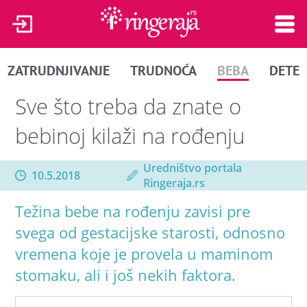
ZATRUDNJIVANJE
TRUDNOĆA
BEBA
DETE
Sve što treba da znate o
bebinoj kilaži na rođenju
Uredništvo portala
10.5.2018
Ringeraja.rs
Težina bebe na rođenju zavisi pre
svega od gestacijske starosti, odnosno
vremena koje je provela u maminom
stomaku, ali i još nekih faktora.