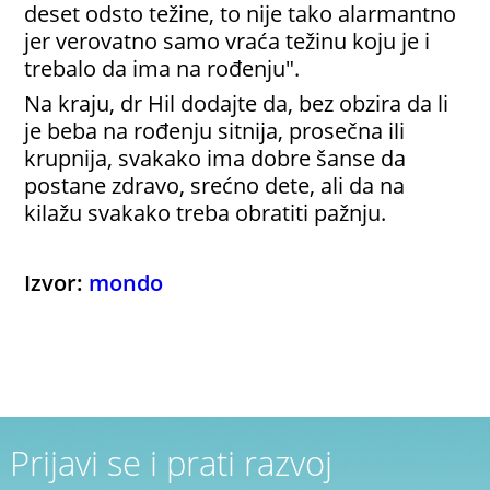
deset odsto težine, to nije tako alarmantno
jer verovatno samo vraća težinu koju je i
trebalo da ima na rođenju".
Na kraju, dr Hil dodajte da, bez obzira da li
je beba na rođenju sitnija, prosečna ili
krupnija, svakako ima dobre šanse da
postane zdravo, srećno dete, ali da na
kilažu svakako treba obratiti pažnju.
Izvor:
mondo
Prijavi se i prati razvoj