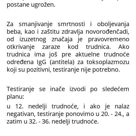
postane ugrožen.
Za smanjivanje smrtnosti i oboljevanja
beba, kao i zaštitu zdravlja novorođenčadi,
od izuzetnog značaja je pravovremeno
otkrivanje zaraze kod trudnica. Ako
trudnica ima još pre aktuelne trudnoće
određena IgG (antitela) za toksoplazmozu
koji su pozitivni, testiranje nije potrebno.
Testiranje se inače izvodi po sledećem
planu:
u 12. nedelji trudnoće, i ako je nalaz
negativan, testiranje ponovimo u 20. - 24., a
zatim u 32. - 36. nedelji trudnoće.