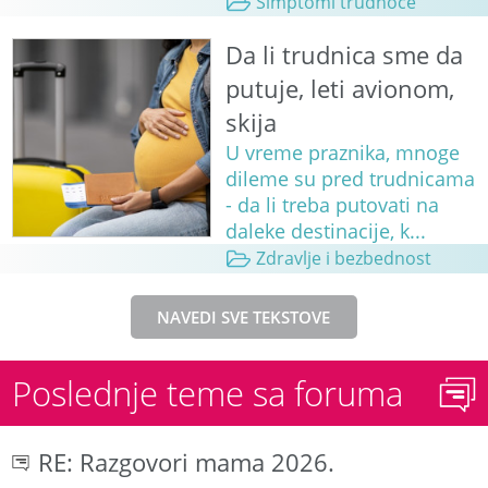
Simptomi trudnoće
Da li trudnica sme da
putuje, leti avionom,
skija
U vreme praznika, mnoge
dileme su pred trudnicama
- da li treba putovati na
daleke destinacije, k...
Zdravlje i bezbednost
NAVEDI SVE TEKSTOVE
Poslednje teme sa foruma
RE: Razgovori mama 2026.