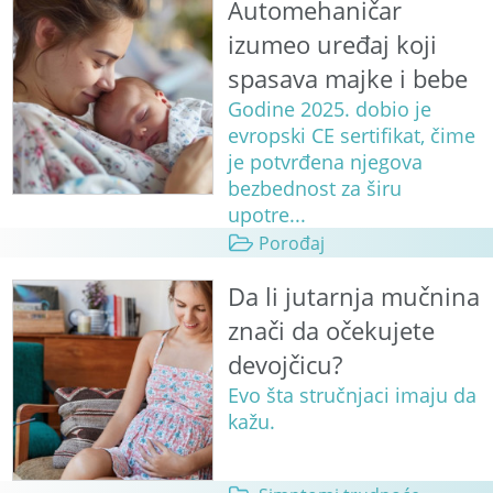
Automehaničar
izumeo uređaj koji
spasava majke i bebe
Godine 2025. dobio je
evropski CE sertifikat, čime
je potvrđena njegova
bezbednost za širu
upotre...
Porođaj
Da li jutarnja mučnina
znači da očekujete
devojčicu?
Evo šta stručnjaci imaju da
kažu.