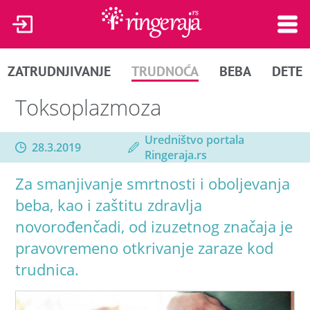
ZATRUDNJIVANJE
TRUDNOĆA
BEBA
DETE
Toksoplazmoza
Uredništvo portala
28.3.2019
Ringeraja.rs
Za smanjivanje smrtnosti i oboljevanja
beba, kao i zaštitu zdravlja
novorođenčadi, od izuzetnog značaja je
pravovremeno otkrivanje zaraze kod
trudnica.