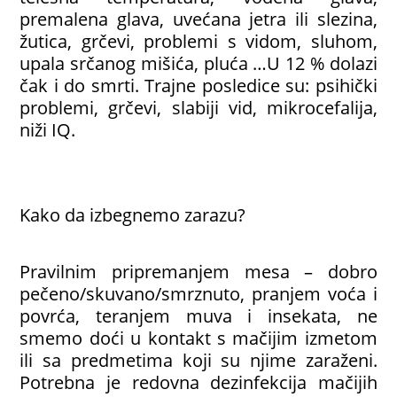
premalena glava, uvećana jetra ili slezina,
žutica, grčevi, problemi s vidom, sluhom,
upala srčanog mišića, pluća …U 12 % dolazi
čak i do smrti. Trajne posledice su: psihički
problemi, grčevi, slabiji vid, mikrocefalija,
niži IQ.
Kako da izbegnemo zarazu?
Pravilnim pripremanjem mesa – dobro
pečeno/skuvano/smrznuto, pranjem voća i
povrća, teranjem muva i insekata, ne
smemo doći u kontakt s mačijim izmetom
ili sa predmetima koji su njime zaraženi.
Potrebna je redovna dezinfekcija mačijih