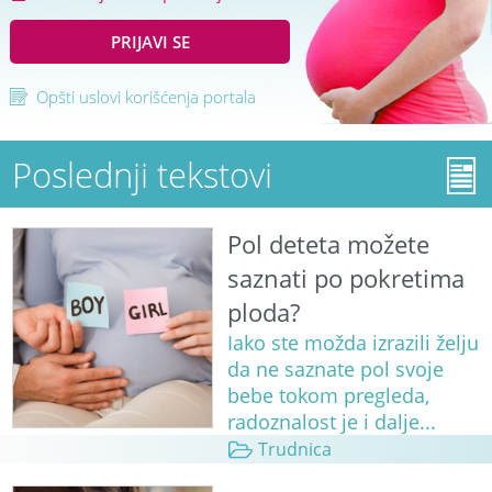
PRIJAVI SE
Opšti uslovi korišćenja portala
Poslednji tekstovi
Pol deteta možete
saznati po pokretima
ploda?
Iako ste možda izrazili želju
da ne saznate pol svoje
bebe tokom pregleda,
radoznalost je i dalje...
Trudnica