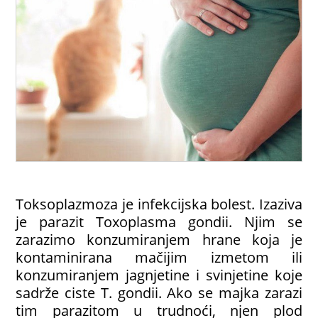
Toksoplazmoza je infekcijska bolest. Izaziva
je parazit Toxoplasma gondii. Njim se
zarazimo konzumiranjem hrane koja je
kontaminirana mačijim izmetom ili
konzumiranjem jagnjetine i svinjetine koje
sadrže ciste T. gondii. Ako se majka zarazi
tim parazitom u trudnoći, njen plod