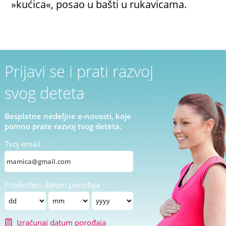
»kućica«, posao u bašti u rukavicama.
Prijavi se i prati razvoj
svog deteta
Besplatne nedeljne e-novosti, koje
pomno prate razvoj tvog deteta.
Tvoj email
Predviđeni datum porođaja
Izračunaj datum porođaja