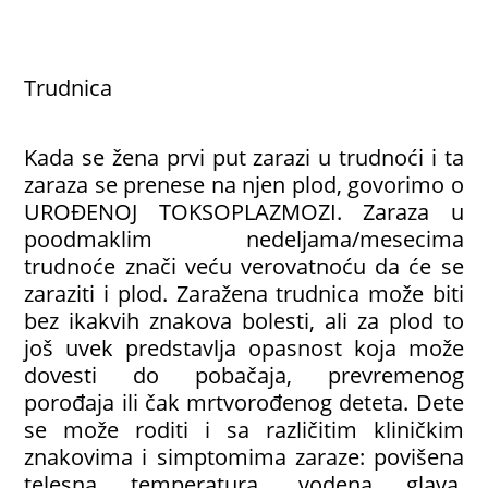
Trudnica
Kada se žena prvi put zarazi u trudnoći i ta
zaraza se prenese na njen plod, govorimo o
UROĐENOJ TOKSOPLAZMOZI. Zaraza u
poodmaklim nedeljama/mesecima
trudnoće znači veću verovatnoću da će se
zaraziti i plod. Zaražena trudnica može biti
bez ikakvih znakova bolesti, ali za plod to
još uvek predstavlja opasnost koja može
dovesti do pobačaja, prevremenog
porođaja ili čak mrtvorođenog deteta. Dete
se može roditi i sa različitim kliničkim
znakovima i simptomima zaraze: povišena
telesna temperatura, vodena glava,