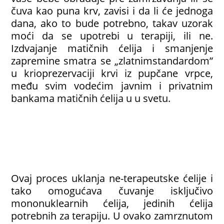
čuva kao puna krv, zavisi i da li će jednoga
dana, ako to bude potrebno, takav uzorak
moći da se upotrebi u terapiji, ili ne.
Izdvajanje matičnih ćelija i smanjenje
zapremine smatra se „zlatnimstandardom”
u krioprezervaciji krvi iz pupčane vrpce,
među svim vodećim javnim i privatnim
bankama matičnih ćelija u u svetu.
Ovaj proces uklanja ne-terapeutske ćelije i
tako omogućava čuvanje isključivo
mononuklearnih ćelija, jedinih ćelija
potrebnih za terapiju. U ovako zamrznutom