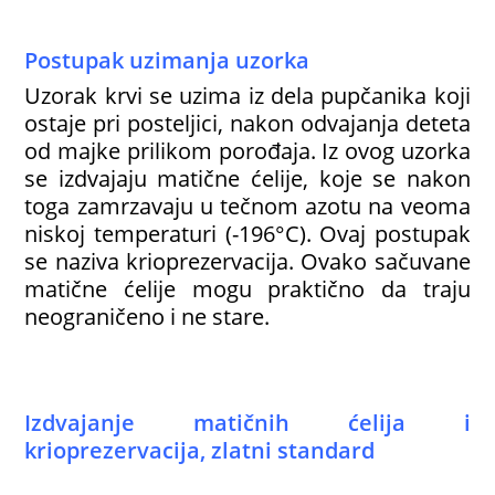
Postupak uzimanja uzorka
Uzorak krvi se uzima iz dela pupčanika koji
ostaje pri posteljici, nakon odvajanja deteta
od majke prilikom porođaja. Iz ovog uzorka
se izdvajaju matične ćelije, koje se nakon
toga zamrzavaju u tečnom azotu na veoma
niskoj temperaturi (-196°C). Ovaj postupak
se naziva krioprezervacija. Ovako sačuvane
matične ćelije mogu praktično da traju
neograničeno i ne stare.
Izdvajanje matičnih ćelija i
krioprezervacija, zlatni standard