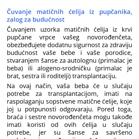
Čuvanje matičnih ćelija iz pupčanika,
zalog za budućnost
Čuvanjem uzorka matičnih ćelija iz krvi
pupčane vrpce vašeg novorođenčeta,
obezbeđujete dodatnu sigurnost za zdraviju
budućnost vaše bebe i vaše porodice,
stvaranjem šanse za autolognu (primalac je
beba) ili alogeno-srodničku (primalac je
brat, sestra ili roditelji) transplantaciju.
Na ovaj način, vaša beba će u slučaju
potrebe za transplantacijom, imati na
raspolaganju sopstvene matične ćelije, koje
joj u potpunosti odgovaraju. Pored toga,
braća i sestre novorođenčeta mogu takođe
imati koristi od ovih ćelija u slučaju
potrebe, jer su šanse za savršeno