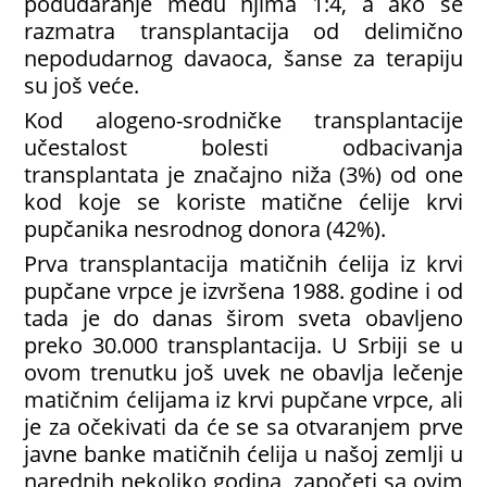
podudaranje među njima 1:4, a ako se
razmatra transplantacija od delimično
nepodudarnog davaoca, šanse za terapiju
su još veće.
Kod alogeno-srodničke transplantacije
učestalost bolesti odbacivanja
transplantata je značajno niža (3%) od one
kod koje se koriste matične ćelije krvi
pupčanika nesrodnog donora (42%).
Prva transplantacija matičnih ćelija iz krvi
pupčane vrpce je izvršena 1988. godine i od
tada je do danas širom sveta obavljeno
preko 30.000 transplantacija. U Srbiji se u
ovom trenutku još uvek ne obavlja lečenje
matičnim ćelijama iz krvi pupčane vrpce, ali
je za očekivati da će se sa otvaranjem prve
javne banke matičnih ćelija u našoj zemlji u
narednih nekoliko godina, započeti sa ovim