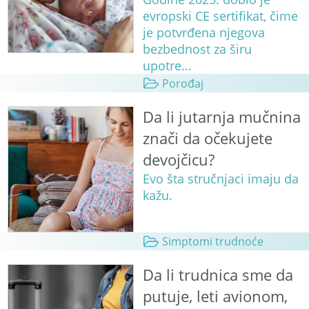
evropski CE sertifikat, čime
je potvrđena njegova
bezbednost za širu
upotre...
Porođaj
Da li jutarnja mučnina
znači da očekujete
devojčicu?
Evo šta stručnjaci imaju da
kažu.
Simptomi trudnoće
Da li trudnica sme da
putuje, leti avionom,