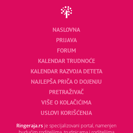
NASLOVNA
PRIJAVA
FORUM
KALENDAR TRUDNOĆE
KALENDAR RAZVOJA DETETA
NAJLEPŠA PRIČA O DOJENJU
PRETRAŽIVAČ
VIŠE O KOLAČIĆIMA
USLOVI KORIŠĆENJA
Ringeraja.rs
je specijalizovani portal, namenjen
budućim roditeljima, trudnicama i roditeljima