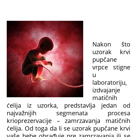
Nakon što
uzorak krvi
pupčane
vrpce stigne
u
laboratoriju,
izdvajanje
matičnih
ćelija iz uzorka, predstavlja jedan od
najvažnijih segmenata procesa
krioprezervacije – zamrzavanja matičnih
ćelija. Od toga da li se uzorak pupčane krvi
vaše bebe obrađuje pre zamrzavanja ili se