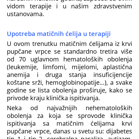
vidom terapije i u našim zdravstvenim
ustanovama.
Upotreba matičnih ćelija u terapiji
U ovom trenutku matičnim ćelijama iz krvi
pupčane vrpce se standardno tretira više
od 70 uglavnom hematoloških obolenja
(leukemije, limfomi, mijelomi, aplastična
anemija i druga stanja insuficijencije
koštane srži, hemoglobinopatije…), a svake
godine se lista obolenja proširuje, kako se
privode kraju klinička ispitivanja.
Neka od najvažnijih nehematoloških
obolenja za koja se sprovode klinička
ispitivanja sa matičnim ćelijama krvi
pupčane vrpce, danas u svetu su: dijabetes
tip 1 i tip 2, cerebralna paraliza, autizam,