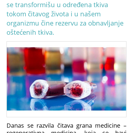
se transformišu u određena tkiva
tokom čitavog života i u našem
organizmu čine rezervu za obnavljanje
oštećenih tkiva.
Danas se razvila čitava grana medicine –
regenerativna medicina, koja se bavi