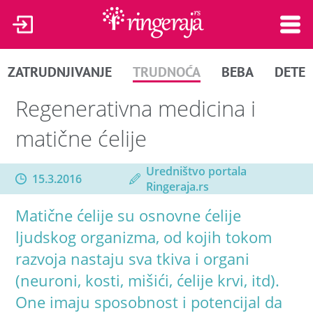
ZATRUDNJIVANJE
TRUDNOĆA
BEBA
DETE
Regenerativna medicina i
matične ćelije
Uredništvo portala
15.3.2016
Ringeraja.rs
Matične ćelije su osnovne ćelije
ljudskog organizma, od kojih tokom
razvoja nastaju sva tkiva i organi
(neuroni, kosti, mišići, ćelije krvi, itd).
One imaju sposobnost i potencijal da