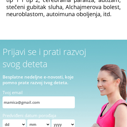
stečeni gubitak sluha, Alchajmerova bolest,
neuroblastom, autoimuna obo­ljenja, itd.
Prijavi se i prati razvoj
svog deteta
Besplatne nedeljne e-novosti, koje
pomno prate razvoj tvog deteta.
Tvoj email
Predviđeni datum porođaja