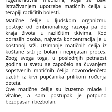
istraživanjem upotrebe matičnih ćelija u
terapiji različitih bolesti.
Matične ćelije u ljudskom organizmu
postoje od embrionalnog razvoja pa do
kraja života u različitim tkivima. Kod
odraslih osoba, najveća koncentracija je u
koštanoj srži. Uzimanje matičnih ćelija iz
koštane srži je bolan i neprijatan proces.
Zbog svega toga, u poslednjih petnaest
godina u svetu se započelo sa čuvanjem
sopstvenih matičnih ćelija novorođenčeta
uzetih iz krvi pupčanika prilikom rođenja
deteta.
Ove matične ćelije su izuzetno mlade i
vitalne, a sam postupak je potpuno
bezopasan i bezbolan.