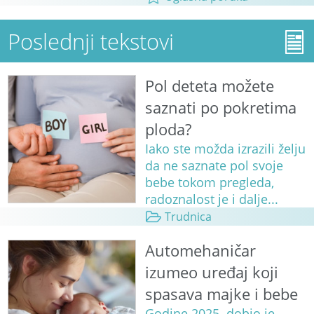
Poslednji tekstovi
Pol deteta možete
saznati po pokretima
ploda?
Iako ste možda izrazili želju
da ne saznate pol svoje
bebe tokom pregleda,
radoznalost je i dalje...
Trudnica
Automehaničar
izumeo uređaj koji
spasava majke i bebe
Godine 2025. dobio je