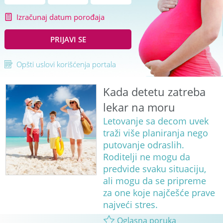
Izračunaj datum porođaja
PRIJAVI SE
Opšti uslovi korišćenja portala
Kada detetu zatreba
lekar na moru
Letovanje sa decom uvek
traži više planiranja nego
putovanje odraslih.
Roditelji ne mogu da
predvide svaku situaciju,
ali mogu da se pripreme
za one koje najčešće prave
najveći stres.
Oglasna poruka