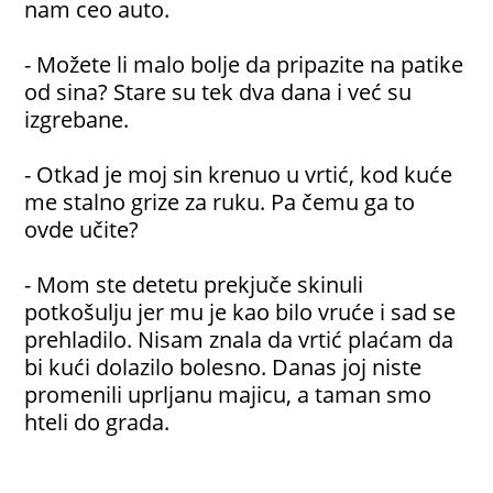
nam ceo auto.
- Možete li malo bolje da pripazite na patike
od sina? Stare su tek dva dana i već su
izgrebane.
- Otkad je moj sin krenuo u vrtić, kod kuće
me stalno grize za ruku. Pa čemu ga to
ovde učite?
- Mom ste detetu prekjuče skinuli
potkošulju jer mu je kao bilo vruće i sad se
prehladilo. Nisam znala da vrtić plaćam da
bi kući dolazilo bolesno. Danas joj niste
promenili uprljanu majicu, a taman smo
hteli do grada.