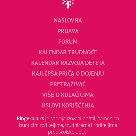
NASLOVNA
PRIJAVA
FORUM
KALENDAR TRUDNOĆE
KALENDAR RAZVOJA DETETA
NAJLEPŠA PRIČA O DOJENJU
PRETRAŽIVAČ
VIŠE O KOLAČIĆIMA
USLOVI KORIŠĆENJA
Ringeraja.rs
je specijalizovani portal, namenjen
budućim roditeljima, trudnicama i roditeljima
predškolske dece.