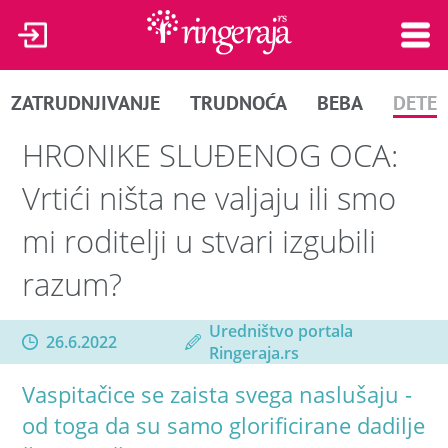
ZATRUDNJIVANJE
TRUDNOĆA
BEBA
DETE
HRONIKE SLUĐENOG OCA:
Vrtići ništa ne valjaju ili smo
mi roditelji u stvari izgubili
razum?
Uredništvo portala
26.6.2022
Ringeraja.rs
Vaspitačice se zaista svega naslušaju -
od toga da su samo glorificirane dadilje