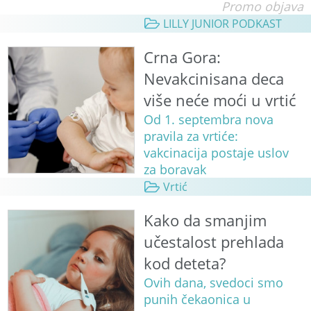
Promo objava
LILLY JUNIOR PODKAST
Crna Gora:
Nevakcinisana deca
više neće moći u vrtić
Od 1. septembra nova
pravila za vrtiće:
vakcinacija postaje uslov
za boravak
Vrtić
Kako da smanjim
učestalost prehlada
kod deteta?
Ovih dana, svedoci smo
punih čekaonica u