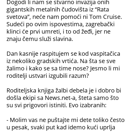
Dogodi li nam se stvarno invazija onih
gigantskih metalnih čudovišta iz “Rata
svetova”, neće nam pomoći ni Tom Cruise.
Sudeći po ovim ispovestima, zagrebački
klinci će prvi umreti, i to od žeđi, jer ne
znaju čemu služi slavina.
Dan kasnije raspitujem se kod vaspitačica
iz nekoliko gradskih vrtića. Na šta se sve
žalimo i kako se sa time nose? Jesmo li mi
roditelji ustvari izgubili razum?
Roditeljska knjiga žalbi debela je i dobro bi
došla ekipi sa News.net-a, šteta samo što
su svi prigovori istiniti. Evo izabranih:
- Molim vas ne puštajte mi dete toliko često
u pesak, svaki put kad idemo kući uprlja