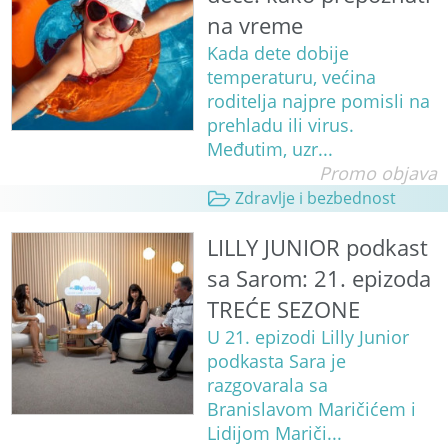
na vreme
Kada dete dobije
temperaturu, većina
roditelja najpre pomisli na
prehladu ili virus.
Međutim, uzr...
Promo objava
Zdravlje i bezbednost
LILLY JUNIOR podkast
sa Sarom: 21. epizoda
TREĆE SEZONE
U 21. epizodi Lilly Junior
podkasta Sara je
razgovarala sa
Branislavom Maričićem i
Lidijom Mariči...