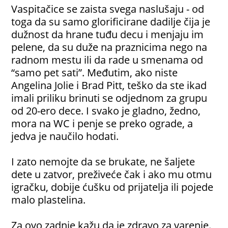
Vaspitačice se zaista svega naslušaju - od
toga da su samo glorificirane dadilje čija je
dužnost da hrane tuđu decu i menjaju im
pelene, da su duže na praznicima nego na
radnom mestu ili da rade u smenama od
“samo pet sati”. Međutim, ako niste
Angelina Jolie i Brad Pitt, teško da ste ikad
imali priliku brinuti se odjednom za grupu
od 20-ero dece. I svako je gladno, žedno,
mora na WC i penje se preko ograde, a
jedva je naučilo hodati.
I zato nemojte da se brukate, ne šaljete
dete u zatvor, preživeće čak i ako mu otmu
igračku, dobije ćušku od prijatelja ili pojede
malo plastelina.
Za ovo zadnje kažu da je zdravo za varenje.