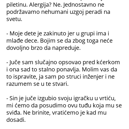
piletinu. Alergija? Ne. Jednostavno ne
podržavamo nehumani uzgoj peradi na
svetu.
- Moje dete je zakinuto jer u grupi ima i
mlađe dece. Bojim se da zbog toga neće
dovoljno brzo da napreduje.
- Juče sam slučajno opsovao pred kćerkom
i ona sad to stalno ponavlja. Molim vas da
to ispravite, ja sam po struci inženjer i ne
razumem se u te stvari.
- Sin je juče izgubio svoju igračku u vrtiću,
mi ćemo da posudimo ovu tuđu koja mu se
sviđa. Ne brinite, vratićemo je kad mu
dosadi.