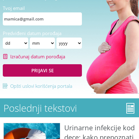
Tvoj email
Predviđeni datum porođaja
Izračunaj datum porođaja
PRIJAVI SE
Opšti uslovi korišćenja portala
Poslednji tekstovi
Urinarne infekcije kod
dece: kako prepoznati