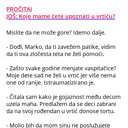
PROČITAJ
JOŠ:
Koje mame ćete upoznati u vrtiću?
Mislite da ne može gore? Idemo dalje.
- Dođi, Marko, da ti zavežem patike, vidim
da ti ova zločesta teta ne želi pomoći.
- Zašto svake godine menjate vaspitačice?
Moje dete sad ne želi u vrtić jer više nema
one od ranije. Istraumatizirano je.
- Čitala sam kako je gojaznost među decom
uzela maha. Predlažem da se deci zabrani
da na svoj rođendan u vrtić donose tortu.
- Molio bih da mom sinu ne poslužujete