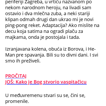
periferiji Zagreba, u vrtiću nazvanom po
nekom narodnom heroju, na livadi sam
ostavio i dva mlečna zuba, a neki stariji
klipan odmah drugi dan ukrao mi je novi
ping-pong reket. Adaptacija? Ako mislite na
decu koja satima na ogradi plaču za
majkama, onda je postojala i tada.
Izranjavana kolena, obuća iz Borova, i He-
Man pre spavanja. Bili su to divni dani. I svi
smo ih preživeli.
PROČITAJ
JOŠ:
Kako je Bog stvorio vaspitačicu
U međuvremenu stvari su se, čini se,
promenile.