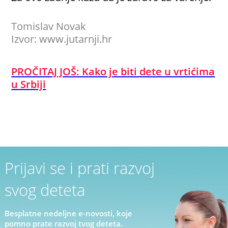
Tomislav Novak
Izvor:
www.jutarnji.hr
PROČITAJ JOŠ: Kako je biti dete u vrtićima
u Srbiji
Prijavi se i prati razvoj
svog deteta
Besplatne nedeljne e-novosti, koje
pomno prate razvoj tvog deteta.