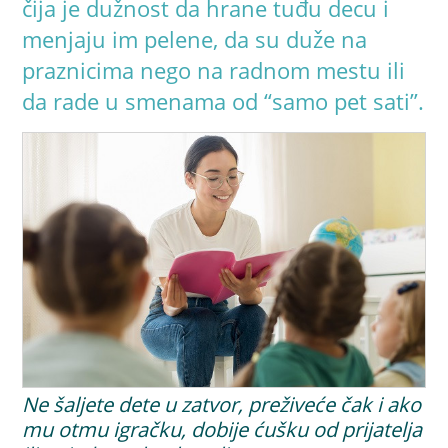
čija je dužnost da hrane tuđu decu i
menjaju im pelene, da su duže na
praznicima nego na radnom mestu ili
da rade u smenama od “samo pet sati”.
Ne šaljete dete u zatvor, preživeće čak i ako
mu otmu igračku, dobije ćušku od prijatelja