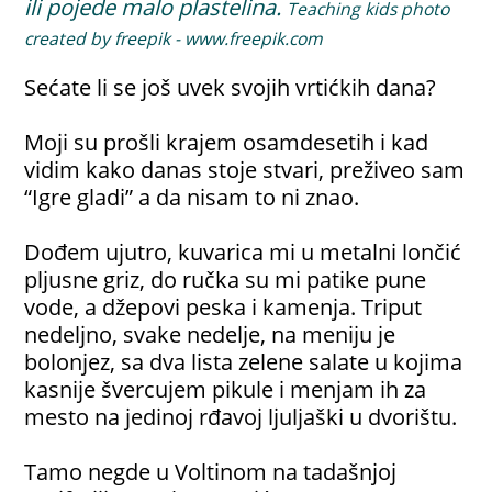
ili pojede malo plastelina.
Teaching kids photo
created by freepik - www.freepik.com
Sećate li se još uvek svojih vrtićkih dana?
Moji su prošli krajem osamdesetih i kad
vidim kako danas stoje stvari, preživeo sam
“Igre gladi” a da nisam to ni znao.
Dođem ujutro, kuvarica mi u metalni lončić
pljusne griz, do ručka su mi patike pune
vode, a džepovi peska i kamenja. Triput
nedeljno, svake nedelje, na meniju je
bolonjez, sa dva lista zelene salate u kojima
kasnije švercujem pikule i menjam ih za
mesto na jedinoj rđavoj ljuljaški u dvorištu.
Tamo negde u Voltinom na tadašnjoj