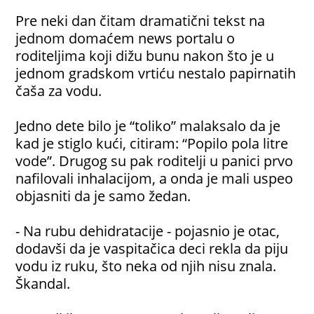
Pre neki dan čitam dramatični tekst na
jednom domaćem news portalu o
roditeljima koji dižu bunu nakon što je u
jednom gradskom vrtiću nestalo papirnatih
čaša za vodu.
Jedno dete bilo je “toliko” malaksalo da je
kad je stiglo kući, citiram: “Popilo pola litre
vode”. Drugog su pak roditelji u panici prvo
nafilovali inhalacijom, a onda je mali uspeo
objasniti da je samo žedan.
- Na rubu dehidratacije - pojasnio je otac,
dodavši da je vaspitačica deci rekla da piju
vodu iz ruku, što neka od njih nisu znala.
Škandal.