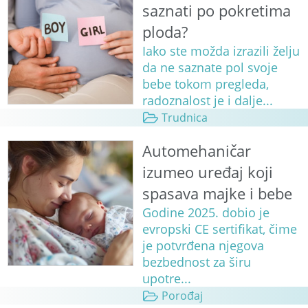
saznati po pokretima
ploda?
Iako ste možda izrazili želju
da ne saznate pol svoje
bebe tokom pregleda,
radoznalost je i dalje...
Trudnica
Automehaničar
izumeo uređaj koji
spasava majke i bebe
Godine 2025. dobio je
evropski CE sertifikat, čime
je potvrđena njegova
bezbednost za širu
upotre...
Porođaj