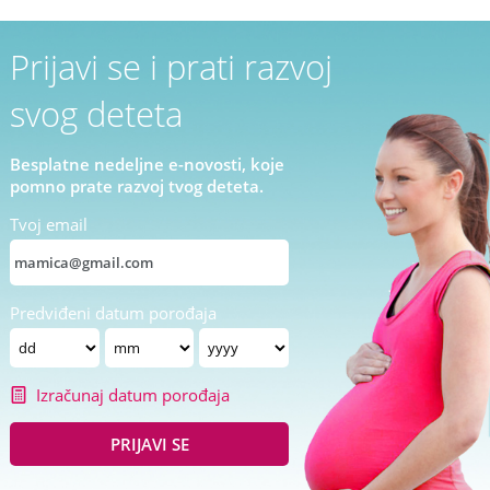
Prijavi se i prati razvoj
svog deteta
Besplatne nedeljne e-novosti, koje
pomno prate razvoj tvog deteta.
Tvoj email
Predviđeni datum porođaja
Izračunaj datum porođaja
PRIJAVI SE