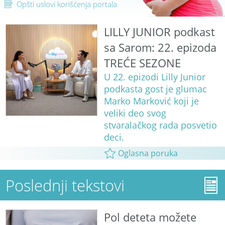
Opšti uslovi korišćenja portala
LILLY JUNIOR podkast
sa Sarom: 22. epizoda
TREĆE SEZONE
U 22. epizodi Lilly Junior
podkasta gost je glumac
Marko Marković koji je
veliki deo svog
stvaralačkog rada posvetio
deci.
Oglasna poruka
Poslednji tekstovi
Pol deteta možete