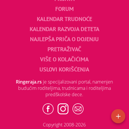
FORUM
KALENDAR TRUDNOĆE
KALENDAR RAZVOJA DETETA
NAJLEPŠA PRIČA O DOJENJU
PRETRAŽIVAČ
VIŠE O KOLAČIĆIMA
USLOVI KORIŠĆENJA
Ringeraja.rs
je specijalizovani portal, namenjen
budućim roditeljima, trudnicama i roditeljima
predškolske dece.
Copyright 2008-2026