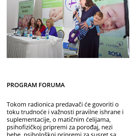
PROGRAM FORUMA
Tokom radionica predavači će govoriti o
toku trudnoće i važnosti pravilne ishrane i
suplementacije, o matičnim ćelijama,
psihofizičkoj pripremi za porođaj, nezi
bebe, psihološkoj pripremi za susret sa