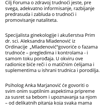
Cilj Foruma o zdravoj trudnoći jeste, pre
svega, adekvatno informisanje, razbijanje
predrasuda i zabluda o trudnoći i
promovisanje nataliteta.
Specijalista ginekologije i akušerstva Prim
dr. sci. Aleksandra Mladenović iz
Ordinacije „Mladenović“govoriće o fazama
trudnoće – pregledima i kontrolama - i
samom toku porođaja. U okviru ove
radionice biće reči i o matičnim ćelijama i
suplementima u ishrani trudnica i porodilja.
Psiholog Anka Marjanović će govoriti o
svim onim suptilnim aspektima pripreme
za susret sa bebom i upoznavanja sa njom
– od delikatnih pitanja koja svaka mama