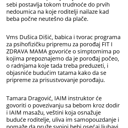
sebi postavlja tokom trudnoće do prvih
nedoumica na koje roditelji nailaze kad
beba počne neutešno da plače.
Vms Dušica Dišić, babica i tvorac programa
za psihofizičku pripremu za porođaj FIT I
ZDRAVA MAMA govoriće o simptomima po
kojima prepoznajemo da je porođaj počeo,
o radnjama koje tada treba preduzeti, i
objasniće budućim tatama kako da se
pripreme za prisustvovanje porođaju.
Tamara Dragović, IAIM instruktor će
govoriti o povezivanju sa bebom kroz dodir
i IAIM masažu, veštini koja osnažuje
buduće roditelje, uliva im samopouzdanje i
pomaže da pruže svojoj bebi osećaj ljubavi,