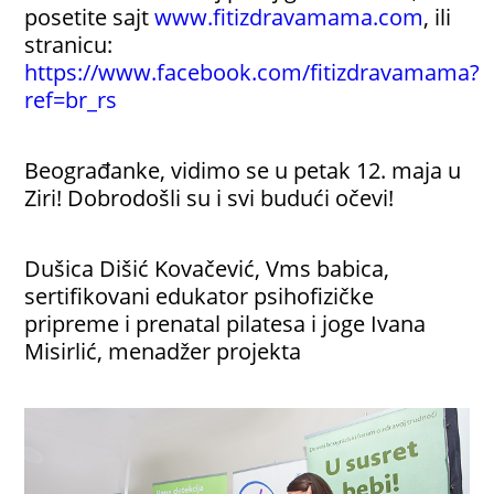
posetite sajt
www.fitizdravamama.com
, ili
stranicu:
https://www.facebook.com/fitizdravamama?
ref=br_rs
Beograđanke, vidimo se u petak 12. maja u
Ziri! Dobrodošli su i svi budući očevi!
Dušica Dišić Kovačević, Vms babica,
sertifikovani edukator psihofizičke
pripreme i prenatal pilatesa i joge Ivana
Misirlić, menadžer projekta