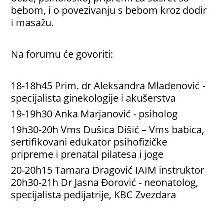
bebom, i o povezivanju s bebom kroz dodir
i masažu.
Na forumu će govoriti:
18-18h45 Prim. dr Aleksandra Mladenović -
specijalista ginekologije i akušerstva
19-19h30 Anka Marjanović - psiholog
19h30-20h Vms Dušica Dišić – Vms babica,
sertifikovani edukator psihofizičke
pripreme i prenatal pilatesa i joge
20-20h15 Tamara Dragović IAIM instruktor
20h30-21h Dr Jasna Đorović - neonatolog,
specijalista pedijatrije, KBC Zvezdara