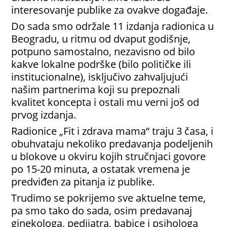
interesovanje publike za ovakve događaje.
Do sada smo održale 11 izdanja radionica u
Beogradu, u ritmu od dvaput godišnje,
potpuno samostalno, nezavisno od bilo
kakve lokalne podrške (bilo političke ili
institucionalne), isključivo zahvaljujući
našim partnerima koji su prepoznali
kvalitet koncepta i ostali mu verni još od
prvog izdanja.
Radionice „Fit i zdrava mama“ traju 3 časa, i
obuhvataju nekoliko predavanja podeljenih
u blokove u okviru kojih stručnjaci govore
po 15-20 minuta, a ostatak vremena je
predviđen za pitanja iz publike.
Trudimo se pokrijemo sve aktuelne teme,
pa smo tako do sada, osim predavanaj
ginekologa, pedijatra, babice i psihologa