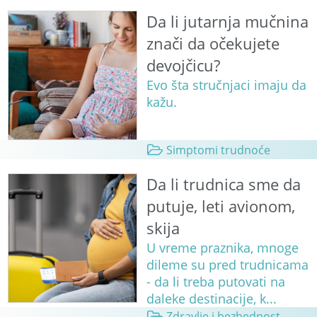
Da li jutarnja mučnina
znači da očekujete
devojčicu?
Evo šta stručnjaci imaju da
kažu.
Simptomi trudnoće
Da li trudnica sme da
putuje, leti avionom,
skija
U vreme praznika, mnoge
dileme su pred trudnicama
- da li treba putovati na
daleke destinacije, k...
Zdravlje i bezbednost