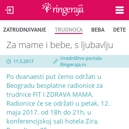
ZATRUDNJIVANJE
TRUDNOĆA
BEBA
DETE
Za mame i bebe, s ljubavlju
Uredništvo portala
11.5.2017
Ringeraja.rs
Po dvanaesti put ćemo održati u
Beogradu besplatne radionice za
trudnice FIT I ZDRAVA MAMA.
Radionice će se održati u petak, 12.
maja 2017. od 18h do 21h, u
konferencijskoj sali hotela Zira,