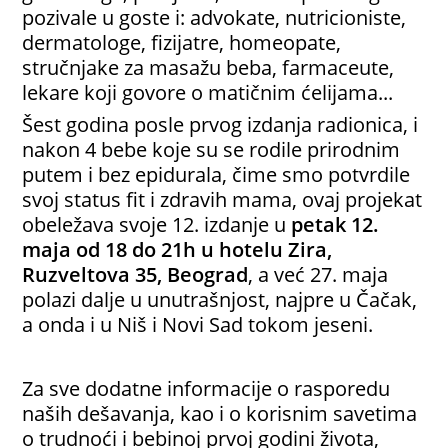
pozivale u goste i: advokate, nutricioniste,
dermatologe, fizijatre, homeopate,
stručnjake za masažu beba, farmaceute,
lekare koji govore o matičnim ćelijama...
Šest godina posle prvog izdanja radionica, i
nakon 4 bebe koje su se rodile prirodnim
putem i bez epidurala, čime smo potvrdile
svoj status fit i zdravih mama, ovaj projekat
obeležava svoje 12. izdanje u
petak 12.
maja od 18 do 21h
u
hotelu
Zira
,
Ruzveltova 35, Beograd
, a već 27. maja
polazi dalje u unutrašnjost, najpre u Čačak,
a onda i u Niš i Novi Sad tokom jeseni.
Za sve dodatne informacije o rasporedu
naših dešavanja, kao i o korisnim savetima
o trudnoći i bebinoj prvoj godini života,