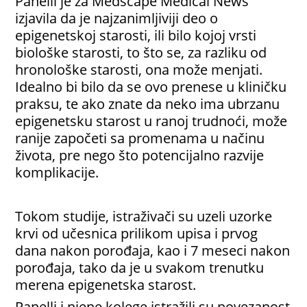
Panelli je za Medscape Medical News
izjavila da je najzanimljiviji deo o
epigenetskoj starosti, ili bilo kojoj vrsti
biološke starosti, to što se, za razliku od
hronološke starosti, ona može menjati.
Idealno bi bilo da se ovo prenese u kliničku
praksu, te ako znate da neko ima ubrzanu
epigenetsku starost u ranoj trudnoći, može
ranije započeti sa promenama u načinu
života, pre nego što potencijalno razvije
komplikacije.
Tokom studije, istraživači su uzeli uzorke
krvi od učesnica prilikom upisa i prvog
dana nakon porođaja, kao i 7 meseci nakon
porođaja, tako da je u svakom trenutku
merena epigenetska starost.
Panelli i njene kolege istražili su povezanost