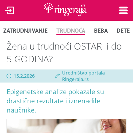
ZATRUDNJIVANJE
TRUDNOĆA
BEBA
DETE
Žena u trudnoći OSTARI i do
5 GODINA?
Uredništvo portala
15.2.2026
Ringeraja.rs
Epigenetske analize pokazale su
drastične rezultate i iznenadile
naučnike.