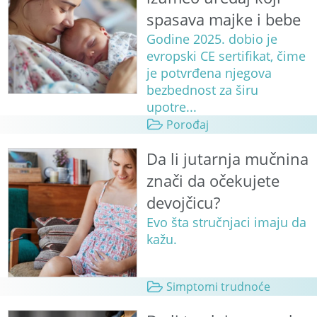
spasava majke i bebe
Godine 2025. dobio je
evropski CE sertifikat, čime
je potvrđena njegova
bezbednost za širu
upotre...
Porođaj
Da li jutarnja mučnina
znači da očekujete
devojčicu?
Evo šta stručnjaci imaju da
kažu.
Simptomi trudnoće