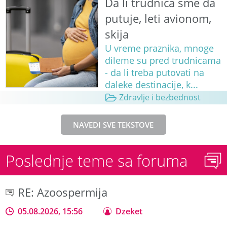
Da li trudnica sme da
putuje, leti avionom,
skija
U vreme praznika, mnoge
dileme su pred trudnicama
- da li treba putovati na
daleke destinacije, k...
Zdravlje i bezbednost
NAVEDI SVE TEKSTOVE
Poslednje teme sa foruma
RE: Azoospermija
05.08.2026, 15:56
Dzeket