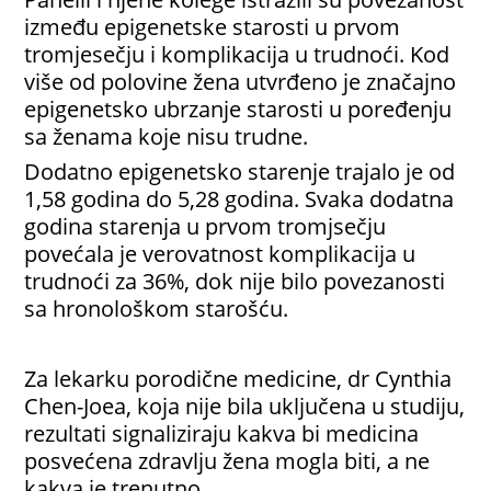
između epigenetske starosti u prvom
tromjesečju i komplikacija u trudnoći. Kod
više od polovine žena utvrđeno je značajno
epigenetsko ubrzanje starosti u poređenju
sa ženama koje nisu trudne.
Dodatno epigenetsko starenje trajalo je od
1,58 godina do 5,28 godina. Svaka dodatna
godina starenja u prvom tromjsečju
povećala je verovatnost komplikacija u
trudnoći za 36%, dok nije bilo povezanosti
sa hronološkom starošću.
Za lekarku porodične medicine, dr Cynthia
Chen-Joea, koja nije bila uključena u studiju,
rezultati signaliziraju kakva bi medicina
posvećena zdravlju žena mogla biti, a ne
kakva je trenutno.