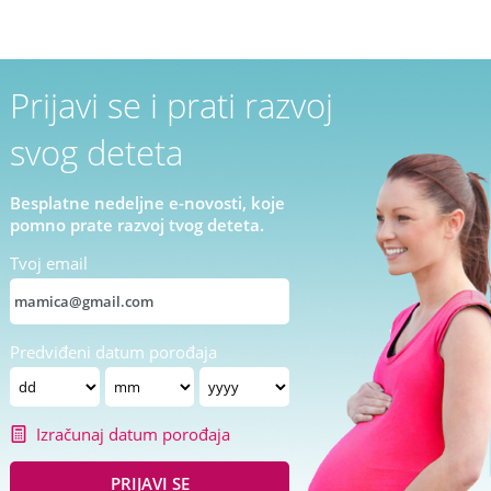
Prijavi se i prati razvoj
svog deteta
Besplatne nedeljne e-novosti, koje
pomno prate razvoj tvog deteta.
Tvoj email
Predviđeni datum porođaja
Izračunaj datum porođaja
PRIJAVI SE