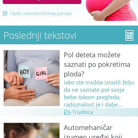
Opšti uslovi korišćenja portala
Poslednji tekstovi
Pol deteta možete
saznati po pokretima
ploda?
Iako ste možda izrazili želju
da ne saznate pol svoje
bebe tokom pregleda,
radoznalost je i dalje...
Trudnica
Automehaničar
izumeo uređaj koji