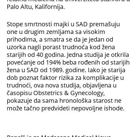
Palo Altu, Kalifornija.
Stope smrtnosti majki u SAD premašuju
one u drugim zemljama sa visokim
prihodima, a smatra se da je jedan od
uzorka nagli porast trudnoća kod žena
starijih od 40 godina. Jedna studija je otkrila
povećanje od 194% beba rođenih od starijih
žena u SAD od 1989. godine. Iako je starija
dob poznat faktor rizika za komplikacije u
trudnoći, ova nova studija, objavljena u
časopisu Obstetrics & Gynecology,
pokazuje da sama hronološka starost ne
može tačno predvideti nepovoljne ishode.