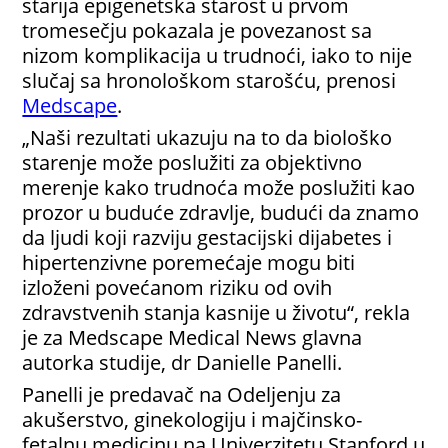
starija epigenetska starost u prvom
tromesečju pokazala je povezanost sa
nizom komplikacija u trudnoći, iako to nije
slučaj sa hronološkom starošću, prenosi
Medscape
.
„Naši rezultati ukazuju na to da biološko
starenje može poslužiti za objektivno
merenje kako trudnoća može poslužiti kao
prozor u buduće zdravlje, budući da znamo
da ljudi koji razviju gestacijski dijabetes i
hipertenzivne poremećaje mogu biti
izloženi povećanom riziku od ovih
zdravstvenih stanja kasnije u životu“, rekla
je za Medscape Medical News glavna
autorka studije, dr Danielle Panelli.
Panelli je predavač na Odeljenju za
akušerstvo, ginekologiju i majčinsko-
fetalnu medicinu na Univerzitetu Stanford u