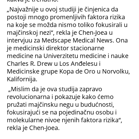
„Najvažnije u ovoj studiji je činjenica da
postoji mnogo promenljivih faktora rizika
na koje se možda nismo toliko fokusirali u
majčinskoj nezi“, rekla je Chen-Joea u
intervjuu za Medscape Medical News. Ona
je medicinski direktor stacionarne
medicine na Univerzitetu medicine i nauke
Charles R. Drew u Los Anđelesu i
Medicinske grupe Kopa de Oro u Norvolku,
Kalifornija.
„Mislim da je ova studija zapravo
revolucionarna i pokazuje kako ćemo
pružati majčinsku negu u budućnosti,
fokusirajući se na pojedinačnu osobu i
molekularne nivoe njenih faktora rizika“,
rekla je Chen-Joea.