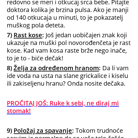
redovno se meri i otkucaj srca bebe. Pitajte
doktora kolika je brzina pulsa. Ako je manji
od 140 otkucaja u minuti, to je pokazatelj
muškog pola deteta.
7)
Rast kose
:
Još jedan uobičajen znak koji
ukazuje na muški pol novorođenčeta je rast
kose. Kad vam kosa raste brže nego inače,
to je to - biće dečak!
8)
Želja za određenom hranom
:
Da li vam
ide voda na usta na slane grickalice i kiselu
ili zakiseljenu hranu? Onda nosite dečaka.
PROČITAJ JOŠ: Ruke k sebi, ne diraj mi
stomak!
9)
Položaj za spavanje
:
Tokom trudnoće