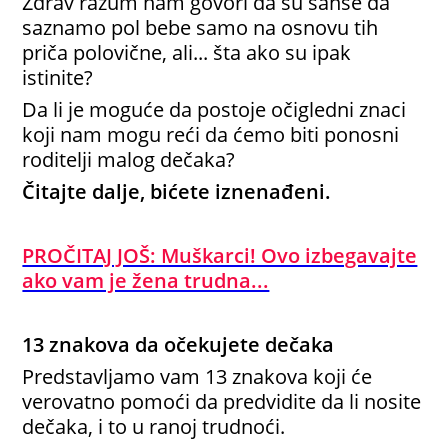
Zdrav razum nam govori da su šanse da
saznamo pol bebe samo na osnovu tih
priča polovične, ali... šta ako su ipak
istinite?
Da li je moguće da postoje očigledni znaci
koji nam mogu reći da ćemo biti ponosni
roditelji malog dečaka?
Čitajte dalje, bićete iznenađeni.
PROČITAJ JOŠ: Muškarci! Ovo izbegavajte
ako vam je žena trudna...
13 znakova da očekujete dečaka
Predstavljamo vam 13 znakova koji će
verovatno pomoći da predvidite da li nosite
dečaka, i to u ranoj trudnoći.