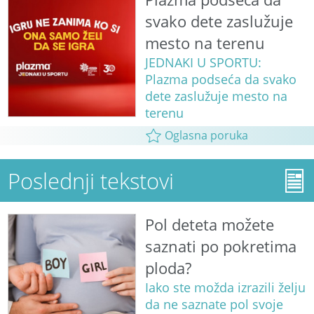
svako dete zaslužuje
mesto na terenu
JEDNAKI U SPORTU:
Plazma podseća da svako
dete zaslužuje mesto na
terenu
Oglasna poruka
Poslednji tekstovi
Pol deteta možete
saznati po pokretima
ploda?
Iako ste možda izrazili želju
da ne saznate pol svoje