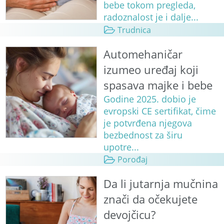
bebe tokom pregleda,
radoznalost je i dalje...
Trudnica
Automehaničar
izumeo uređaj koji
spasava majke i bebe
Godine 2025. dobio je
evropski CE sertifikat, čime
je potvrđena njegova
bezbednost za širu
upotre...
Porođaj
Da li jutarnja mučnina
znači da očekujete
devojčicu?