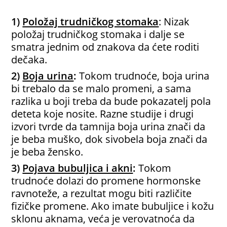
1)
Položaj trudničkog stomaka
: Nizak
položaj trudničkog stomaka i dalje se
smatra jednim od znakova da ćete roditi
dečaka.
2)
Boja urina
:
Tokom trudnoće, boja urina
bi trebalo da se malo promeni, a sama
razlika u boji treba da bude pokazatelj pola
deteta koje nosite. Razne studije i drugi
izvori tvrde da tamnija boja urina znači da
je beba muško, dok sivobela boja znači da
je beba žensko.
3)
Pojava bubuljica i akni
:
Tokom
trudnoće dolazi do promene hormonske
ravnoteže, a rezultat mogu biti različite
fizičke promene. Ako imate bubuljice i kožu
sklonu aknama, veća je verovatnoća da