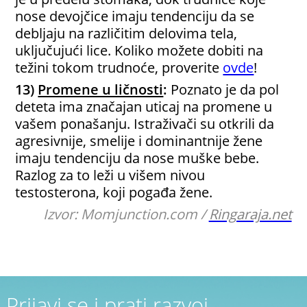
nose devojčice imaju tendenciju da se
debljaju na različitim delovima tela,
uključujući lice. Koliko možete dobiti na
težini tokom trudnoće, proverite
ovde
!
13)
Promene u ličnosti
:
Poznato je da pol
deteta ima značajan uticaj na promene u
vašem ponašanju. Istraživači su otkrili da
agresivnije, smelije i dominantnije žene
imaju tendenciju da nose muške bebe.
Razlog za to leži u višem nivou
testosterona, koji pogađa žene.
Izvor: Momjunction.com /
Ringaraja.net
Prijavi se i prati razvoj