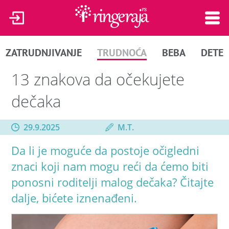
ZATRUDNJIVANJE
TRUDNOĆA
BEBA
DETE
13 znakova da očekujete
dečaka
29.9.2025
M.T.
Da li je moguće da postoje očigledni
znaci koji nam mogu reći da ćemo biti
ponosni roditelji malog dečaka? Čitajte
dalje, bićete iznenađeni.