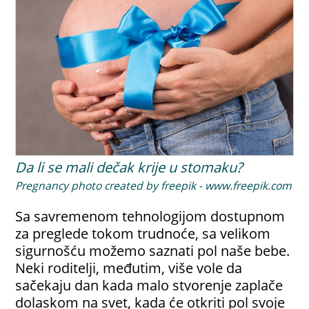
Da li se mali dečak krije u stomaku?
Pregnancy photo created by freepik - www.freepik.com
Sa savremenom tehnologijom dostupnom
za preglede tokom trudnoće, sa velikom
sigurnošću možemo saznati pol naše bebe.
Neki roditelji, međutim, više vole da
sačekaju dan kada malo stvorenje zaplače
dolaskom na svet, kada će otkriti pol svoje