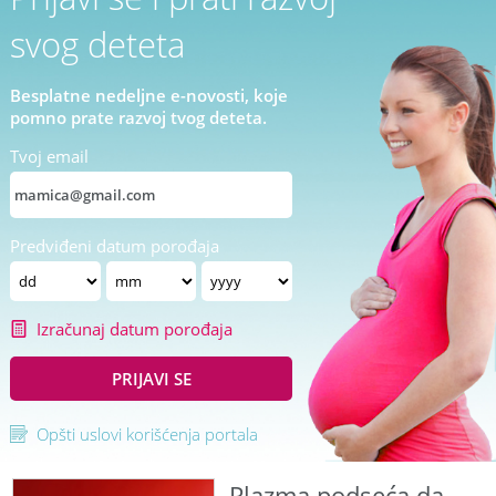
svog deteta
Besplatne nedeljne e-novosti, koje
pomno prate razvoj tvog deteta.
Tvoj email
Predviđeni datum porođaja
Izračunaj datum porođaja
PRIJAVI SE
Opšti uslovi korišćenja portala
Plazma podseća da