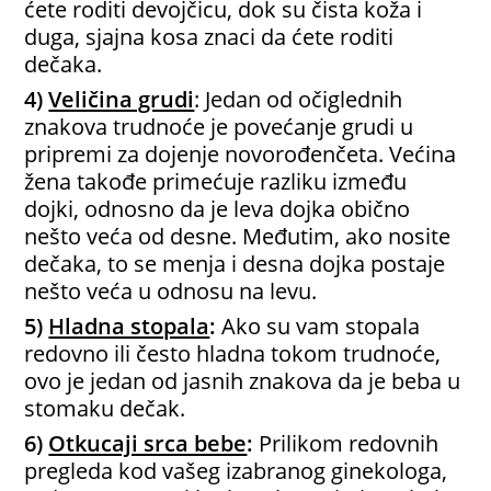
ćete roditi devojčicu, dok su čista koža i
duga, sjajna kosa znaci da ćete roditi
dečaka.
4)
Veličina grudi
: Jedan od očiglednih
znakova trudnoće je povećanje grudi u
pripremi za dojenje novorođenčeta. Većina
žena takođe primećuje razliku između
dojki, odnosno da je leva dojka obično
nešto veća od desne. Međutim, ako nosite
dečaka, to se menja i desna dojka postaje
nešto veća u odnosu na levu.
5)
Hladna stopala
:
Ako su vam stopala
redovno ili često hladna tokom trudnoće,
ovo je jedan od jasnih znakova da je beba u
stomaku dečak.
6)
Otkucaji srca bebe
:
Prilikom redovnih
pregleda kod vašeg izabranog ginekologa,