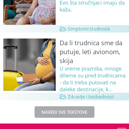
Evo šta stručnjaci imaju da
kažu.
Simptomi trudnoće
Da li trudnica sme da
putuje, leti avionom,
skija
U vreme praznika, mnoge
dileme su pred trudnicama
- da li treba putovati na
daleke destinacije, k...
Zdravlje i bezbednost
NAVEDI SVE TEKSTOVE