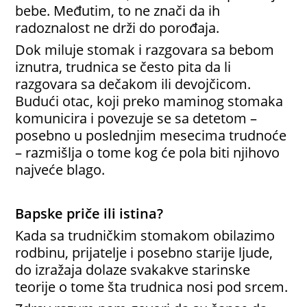
bebe. Međutim, to ne znači da ih
radoznalost ne drži do porođaja.
Dok miluje stomak i razgovara sa bebom
iznutra, trudnica se često pita da li
razgovara sa dečakom ili devojčicom.
Budući otac, koji preko maminog stomaka
komunicira i povezuje se sa detetom –
posebno u poslednjim mesecima trudnoće
– razmišlja o tome kog će pola biti njihovo
najveće blago.
Bapske priče ili istina?
Kada sa trudničkim stomakom obilazimo
rodbinu, prijatelje i posebno starije ljude,
do izražaja dolaze svakakve starinske
teorije o tome šta trudnica nosi pod srcem.