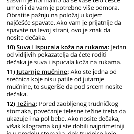
sasvim je normalno da se vaše telo češće
umori i da vam je potrebno više odmora.
Obratite pažnju na položaj u kojem
najčešće spavate. Ako vam je prijatnije da
spavate na levoj strani, ovo je znak da
nosite dečaka.
10)
Suva i ispucala koža na rukama
:
Jedan
od vidljivih pokazatelja da ćete roditi
dečaka je suva i ispucala koža na rukama.
11)
Jutarnje mučnine
:
Ako ste jedna od
srećnica koje nisu patile od jutarnje
mučnine, to sugeriše da pod srcem nosite
dečaka.
12)
Težina
:
Pored zaobljenog trudničkog
stomaka, povećanje telesne težine treba da
ukazuje i na pol bebe. Ako nosite dečaka,
višak kilograma koji ste dobili najprimetniji
je u predelu stomaka, dok trudnice koje