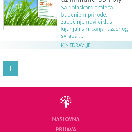
Sa dolaskom proleća i
buđenjem prirode,
započinje novi ciklus
kijanja i šmrcanja, užasnog
svraba ...
ZDRAVLJE
1
NASLOVNA
PRIJAVA