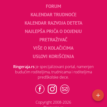
FORUM
KALENDAR TRUDNOĆE
KALENDAR RAZVOJA DETETA
NAJLEPŠA PRIČA O DOJENJU
PRETRAŽIVAČ
VIŠE O KOLAČIĆIMA
USLOVI KORIŠĆENJA
Ringeraja.rs
je specijalizovani portal, namenjen
budućim roditeljima, trudnicama i roditeljima
predškolske dece.
Copyright 2008-2026