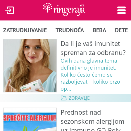
ZATRUDNJIVANJE
TRUDNOĆA
BEBA
DETE
Da li je vaš imunitet
spreman za odbranu?
Ovih dana glavna tema
definitivno je imunitet.
Koliko često ćemo se
razboljevati i koliko brzo
op...
ZDRAVLJE
Prednost nad
sezonskom alergijom
uz Immuno GD-Poly