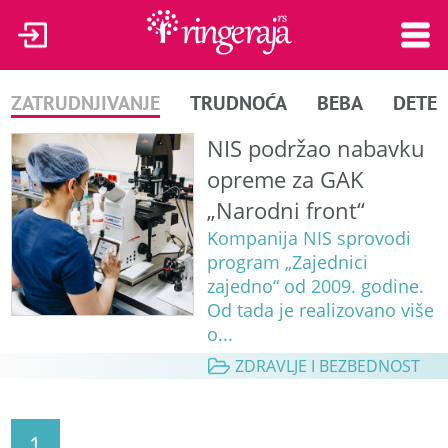
ZATRUDNJIVANJE
TRUDNOĆA
BEBA
DETE
NIS podržao nabavku
opreme za GAK
„Narodni front“
Kompanija NIS sprovodi
program „Zajednici
zajedno“ od 2009. godine.
Od tada je realizovano više
o...
ZDRAVLJE I BEZBEDNOST
1