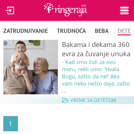
ZATRUDNJIVANJE
TRUDNOĆA
BEBA
DETE
Bakama i dekama 360
evra za čuvanje unuka
- Kad smo čuli za ovu
meru, rekli smo: ‘Hvala
Bogu, zašto da ne!’ Ako
vam neko nešto daje, zašto
...
VREME SA DETETOM
1