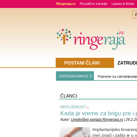
Ringeraja.rs
Porodično zdravlje
Lepota & Moda
POSTANI ČLAN!
ZATRUD
ZATRUDNJIVANJE
Pripreme za zatrudnjivanj
ČLANCI
NEPLODNOST
Kada je vreme za brigu pre i
Autor:
Uredništvo portala Ringeraja.rs
| 26.2.2
Implantacijsko krvaren
(ne) znači i zašto je u 