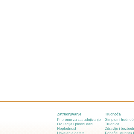
Zatrudnjivanje
Trudnoća
Pripreme za zatrudnjivanje
Simptomi trudnoć
Ovulacija i plodni dani
Trudnica
Neplodnost
Zdravlje i bezbed
Usvajanje deteta
Pobačaj, gubitak