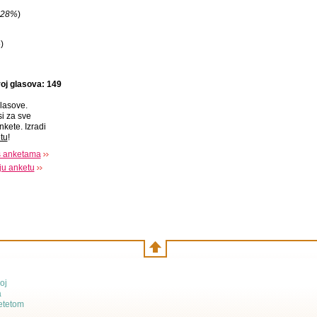
28%
)
%
)
oj glasova: 149
lasove.
si za sve
nkete. Izradi
tu
!
s anketama
oju anketu
oj
a
etetom