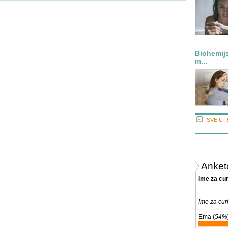
Biohemij
m...
SVE U 
Anket
Ime za cur
Ime za curi
Ema (
54%