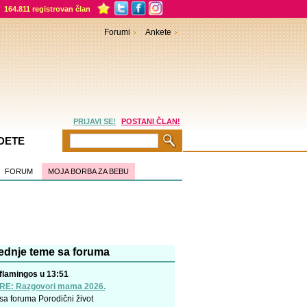
164.811 registrovan član
Forumi
Ankete
PRIJAVI SE!
POSTANI ČLAN!
DETE
FORUM
MOJA BORBA ZA BEBU
ednje teme sa foruma
flamingos u 13:51
RE: Razgovori mama 2026.
sa foruma
Porodični život