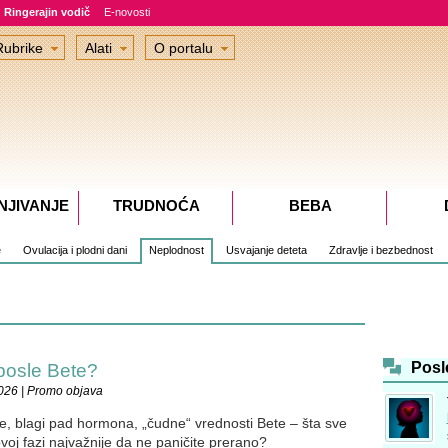
Ringerajin vodič
E-novosti
Rubrike
Alati
O portalu
NJIVANJE
TRUDNOĆA
BEBA
e
Ovulacija i plodni dani
Neplodnost
Usvajanje deteta
Zdravlje i bezbednost
Posl
 posle Bete?
026 | Promo objava
je, blagi pad hormona, „čudne“ vrednosti Bete – šta sve
ovoj fazi najvažnije da ne paničite prerano?