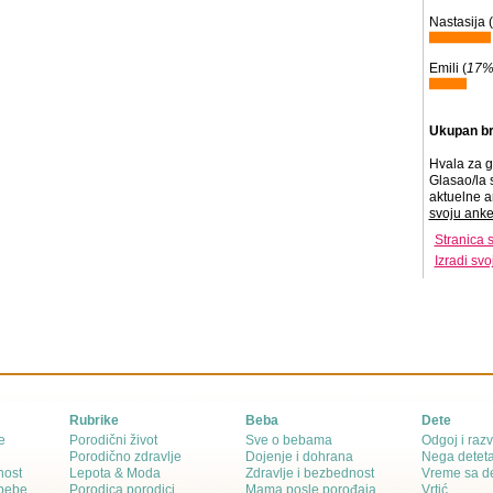
Nastasija (
Emili (
17
Ukupan br
Hvala za g
Glasao/la 
aktuelne a
svoju anke
Stranica 
Izradi sv
Rubrike
Beba
Dete
e
Porodični život
Sve o bebama
Odgoj i razv
Porodično zdravlje
Dojenje i dohrana
Nega detet
nost
Lepota & Moda
Zdravlje i bezbednost
Vreme sa d
 bebe
Porodica porodici
Mama posle porođaja
Vrtić