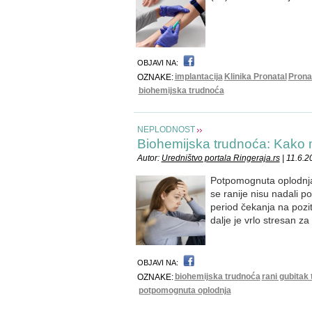
OBJAVI NA:
implantacija
Klinika Pronatal
Prona
OZNAKE:
biohemijska trudnoća
NEPLODNOST
Biohemijska trudnoća: Kako
Autor:
Uredništvo portala Ringeraja.rs
| 11.6.2
Potpomognuta oplodnja 
se ranije nisu nadali p
period čekanja na pozi
dalje je vrlo stresan za
OBJAVI NA:
biohemijska trudnoća
rani gubitak
OZNAKE:
potpomognuta oplodnja