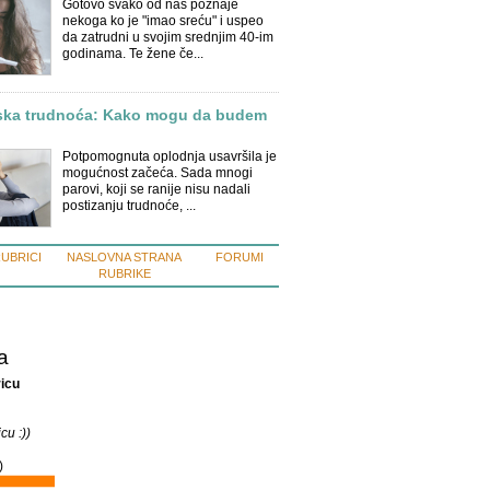
Gotovo svako od nas poznaje
nekoga ko je "imao sreću" i uspeo
da zatrudni u svojim srednjim 40-im
godinama. Te žene če...
ska trudnoća: Kako mogu da budem
Potpomognuta oplodnja usavršila je
mogućnost začeća. Sada mnogi
parovi, koji se ranije nisu nadali
postizanju trudnoće, ...
RUBRICI
NASLOVNA STRANA
FORUMI
RUBRIKE
a
icu
cu :))
)