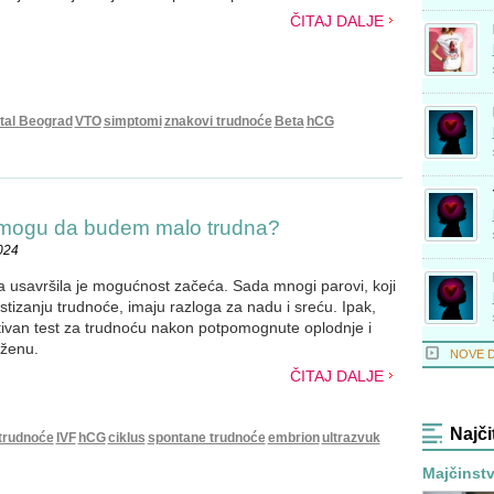
ČITAJ DALJE
tal Beograd
VTO
simptomi
znakovi trudnoće
Beta
hCG
 mogu da budem malo trudna?
024
usavršila je mogućnost začeća. Sada mnogi parovi, koji
ostizanju trudnoće, imaju razloga za nadu i sreću. Ipak,
tivan test za trudnoću nakon potpomognute oplodnje i
 ženu.
NOVE 
ČITAJ DALJE
Najči
 trudnoće
IVF
hCG
ciklus
spontane trudnoće
embrion
ultrazvuk
Majčinstvo