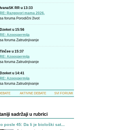
IvanaSK RR u 13:33
RE: Razgovori mama 2026.
sa foruma
Porodični život
Dzeket u 15:56
RE: Azoospermija
sa foruma
Zatrudnjivanje
Tinčee u 15:37
RE: Azoospermija
sa foruma
Zatrudnjivanje
Dzeket u 14:41
RE: Azoospermija
sa foruma
Zatrudnjivanje
DEBATE
AKTIVNE DEBATE
SVI FORUMI
taniji sadržaji u rubrici
 posle 45: Da li je biološki sat...