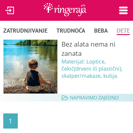
ZATRUDNJIVANJE
TRUDNOĆA
BEBA
DETE
Bez alata nema ni
zanata
Materijal: Loptice,
čekić(drveni ili plastični),
skalper/makaze, kutija.
NAPRAVIMO ZAJEDNO
1