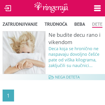
ZATRUDNJIVANJE
TRUDNOĆA
BEBA
DETE
Ne budite decu rano i
vikendom
Deca koja se hronično ne
naspavaju dovoljno češće
pate od viška kilograma,
zaključili su naučnici...
NEGA DETETA
1