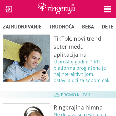
ZATRUDNJIVANJE
TRUDNOĆA
BEBA
DETE
TikTok, novi trend-
seter među
aplikacijama
U prošloj godini TikTok
platforma proglašena je
najinteraktivnijom,
ostavljajući za sobom čak i
T...
PROMO KUTAK
Ringerajina himna
Ne dešava se često da je