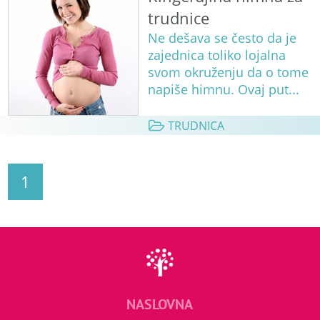
trudnice
Ne dešava se često da je
zajednica toliko lojalna
svom okruženju da o tome
napiše himnu. Ovaj put...
TRUDNICA
1
NASLOVNA