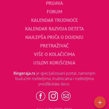
PRIJAVA
FORUM
KALENDAR TRUDNOĆE
KALENDAR RAZVOJA DETETA
NAJLEPŠA PRIČA O DOJENJU
PRETRAŽIVAČ
VIŠE O KOLAČIĆIMA
USLOVI KORIŠĆENJA
Ringeraja.rs
je specijalizovani portal, namenjen
budućim roditeljima, trudnicama i roditeljima
predškolske dece.