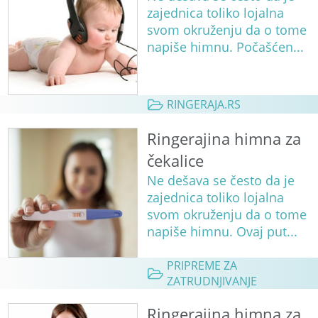
zajednica toliko lojalna
svom okruženju da o tome
napiše himnu. Počašćen...
RINGERAJA.RS
Ringerajina himna za
čekalice
Ne dešava se često da je
zajednica toliko lojalna
svom okruženju da o tome
napiše himnu. Ovaj put...
PRIPREME ZA
ZATRUDNJIVANJE
Ringerajina himna za