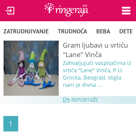
ZATRUDNJIVANJE
TRUDNOĆA
BEBA
DETE
Gram ljubavi u vrtiću
"Lane" Vinča
Zahvaljujući vaspitačima iz
vrtića "Lane" Vinča, P.U.
Grocka, Beograd, stigla
nam je divna ...
REPORTAŽE
1