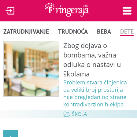
ZATRUDNJIVANJE
TRUDNOĆA
BEBA
DETE
Zbog dojava o
bombama, važna
odluka o nastavi u
školama
Problem stvara činjenica
da veliki broj prostorija
nije pregledan od strane
kontradiverzionih ekipa.
ŠKOLA