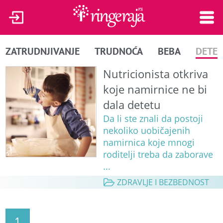
ZATRUDNJIVANJE
TRUDNOĆA
BEBA
DETE
Nutricionista otkriva
koje namirnice ne bi
dala detetu
Da li ste znali da postoji
nekoliko uobičajenih
namirnica koje mnogi
roditelji treba da zaborave
...
ZDRAVLJE I BEZBEDNOST
1