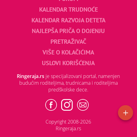
KALENDAR TRUDNOĆE
KALENDAR RAZVOJA DETETA
NAJLEPŠA PRIČA O DOJENJU
PRETRAŽIVAČ
VIŠE O KOLAČIĆIMA
USLOVI KORIŠĆENJA
Ringeraja.rs
je specijalizovani portal, namenjen
budućim roditeljima, trudnicama i roditeljima
predškolske dece.
Copyright 2008-2026
Ringeraja.rs