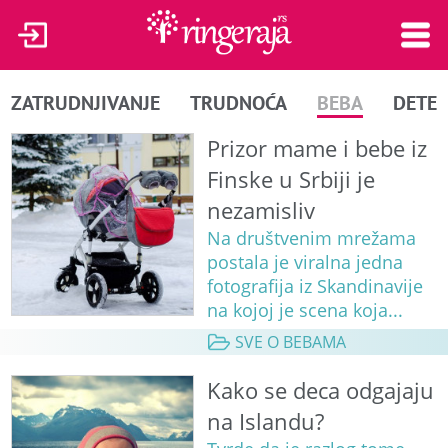
ZATRUDNJIVANJE
TRUDNOĆA
BEBA
DETE
Prizor mame i bebe iz
Finske u Srbiji je
nezamisliv
Na društvenim mrežama
postala je viralna jedna
fotografija iz Skandinavije
na kojoj je scena koja...
SVE O BEBAMA
Kako se deca odgajaju
na Islandu?