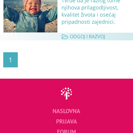
Tvrde da je razlog tome
njihova prilagodljivost,
kvalitet života i osećaj
pripadnosti zajednici.
ODGOJ I RAZVOJ
1
NASLOVNA
PRIJAVA
FORUM