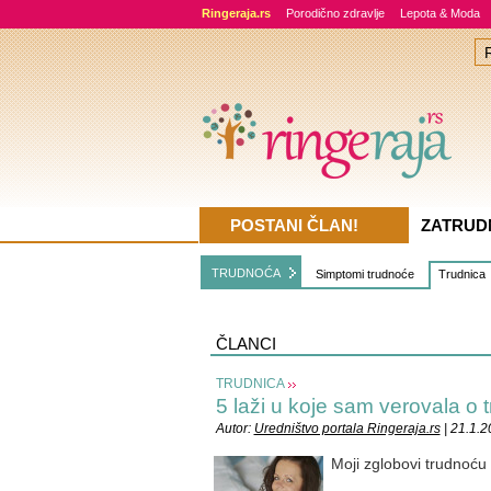
Ringeraja.rs
Porodično zdravlje
Lepota & Moda
POSTANI ČLAN!
ZATRUD
TRUDNOĆA
Simptomi trudnoće
Trudnica
ČLANCI
TRUDNICA
5 laži u koje sam verovala o 
Autor:
Uredništvo portala Ringeraja.rs
| 21.1.
Moji zglobovi trudnoću