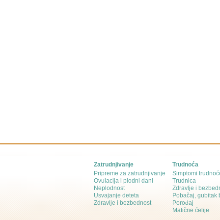
Zatrudnjivanje
Trudnoća
Pripreme za zatrudnjivanje
Simptomi trudnoć
Ovulacija i plodni dani
Trudnica
Neplodnost
Zdravlje i bezbed
Usvajanje deteta
Pobačaj, gubitak
Zdravlje i bezbednost
Porođaj
Matične ćelije