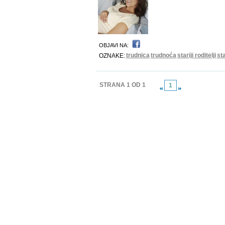
OBJAVI NA:
trudnica
trudnoća
stariji roditelji
sta
OZNAKE:
STRANA 1 OD 1
1