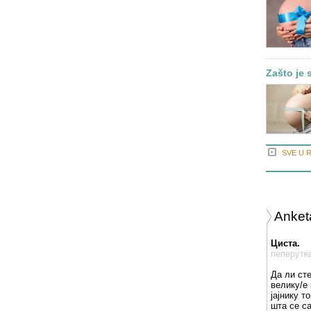
Zašto je 
SVE U 
Anket
Циста.
пеперутк
Да ли ст
велику/е 
јајнику т
шта се с