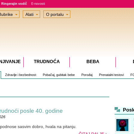
Ringerajin vodič
E-novosti
Rubrike
Alati
O portalu
NJIVANJE
TRUDNOĆA
BEBA
Zdravlje i bezbednost
Pobačaj, gubitak bebe
Porođaj
Prenatalni testovi
F
Posl
trudnoći posle 40. godine
2026
 podnose sasvim dobro, hvala na pitanju.