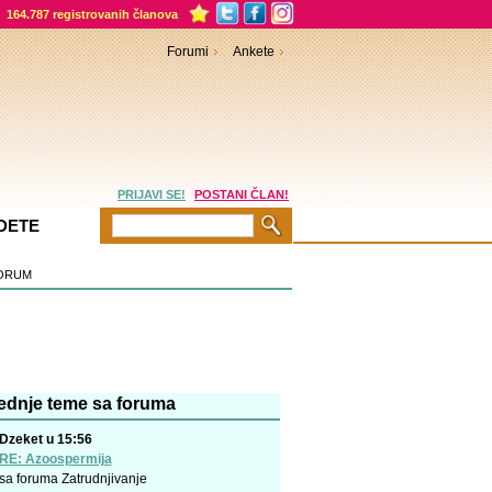
164.787 registrovanih članova
Forumi
Ankete
PRIJAVI SE!
POSTANI ČLAN!
DETE
ORUM
ednje teme sa foruma
Dzeket u 15:56
RE: Azoospermija
sa foruma
Zatrudnjivanje