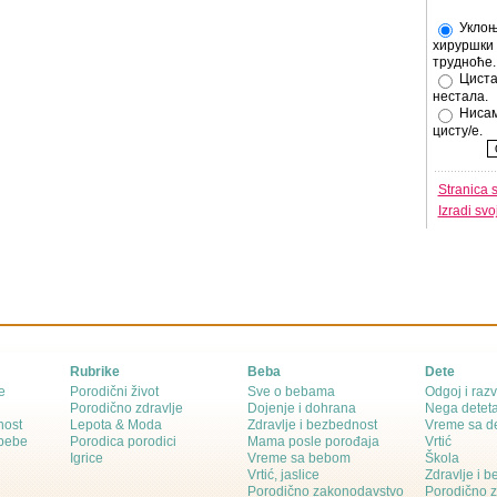
Уклоњ
хируршки 
трудноће.
Циста
нестала.
Нисам
цисту/е.
Stranica 
Izradi sv
Rubrike
Beba
Dete
e
Porodični život
Sve o bebama
Odgoj i razv
Porodično zdravlje
Dojenje i dohrana
Nega detet
nost
Lepota & Moda
Zdravlje i bezbednost
Vreme sa d
 bebe
Porodica porodici
Mama posle porođaja
Vrtić
Igrice
Vreme sa bebom
Škola
Vrtić, jaslice
Zdravlje i 
Porodično zakonodavstvo
Porodično 