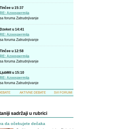
Tinčee u 15:37
RE: Azoospermija
sa foruma
Zatrudnjivanje
Dzeket u 14:41
RE: Azoospermija
sa foruma
Zatrudnjivanje
Tinčee u 12:58
RE: Azoospermija
sa foruma
Zatrudnjivanje
LjubMil u 15:10
RE: Azoospermija
sa foruma
Zatrudnjivanje
DEBATE
AKTIVNE DEBATE
SVI FORUMI
taniji sadržaji u rubrici
va da očekujete dečaka