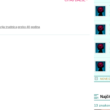
ČITAJ DALJE
rija trudnica
preko 40 godina
NOVE 
Najči
13 znako