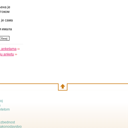
ена је
током
 је сама
 имала
s anketama
oju anketu
oj
a
etetom
bezbednost
zakonodavstvo