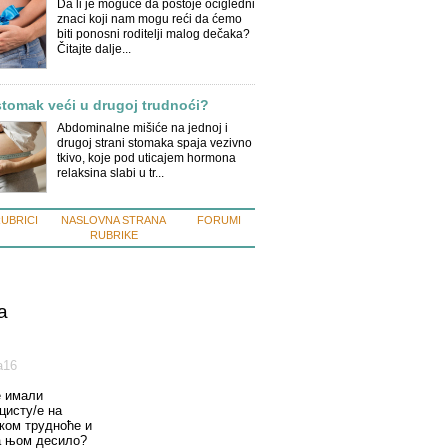
Da li je moguće da postoje očigledni
znaci koji nam mogu reći da ćemo
biti ponosni roditelji malog dečaka?
Čitajte dalje...
stomak veći u drugoj trudnoći?
Abdominalne mišiće na jednoj i
drugoj strani stomaka spaja vezivno
tkivo, koje pod uticajem hormona
relaksina slabi u tr...
RUBRICI
NASLOVNA STRANA
FORUMI
RUBRIKE
a
а16
е имали
цисту/е на
оком трудноће и
а њом десило?