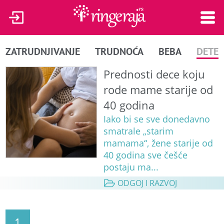
ZATRUDNJIVANJE
TRUDNOĆA
BEBA
DETE
Prednosti dece koju
rode mame starije od
40 godina
Iako bi se sve donedavno
smatrale „starim
mamama“, žene starije od
40 godina sve češće
postaju ma...
ODGOJ I RAZVOJ
1