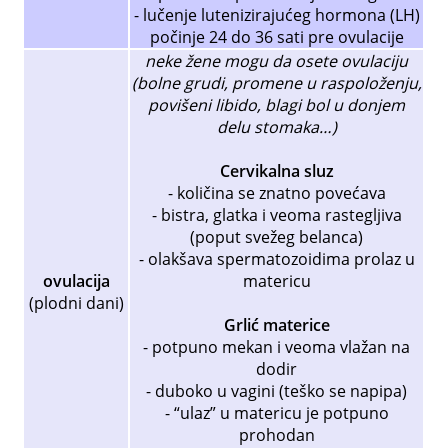
- lučenje lutenizirajućeg hormona (LH)
počinje 24 do 36 sati pre ovulacije
neke žene mogu da osete ovulaciju
(bolne grudi, promene u raspoloženju,
povišeni libido, blagi bol u donjem
delu stomaka…)
Cervikalna sluz
- količina se znatno povećava
- bistra, glatka i veoma rastegljiva
(poput svežeg belanca)
- olakšava spermatozoidima prolaz u
ovulacija
matericu
(plodni dani)
Grlić materice
- potpuno mekan i veoma vlažan na
dodir
- duboko u vagini (teško se napipa)
- “ulaz” u matericu je potpuno
prohodan