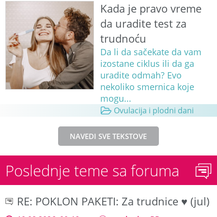
Kada je pravo vreme
da uradite test za
trudnoću
Da li da sačekate da vam
izostane ciklus ili da ga
uradite odmah? Evo
nekoliko smernica koje
mogu...
Ovulacija i plodni dani
NAVEDI SVE TEKSTOVE
Poslednje teme sa foruma
RE: POKLON PAKETI: Za trudnice ♥ (jul)