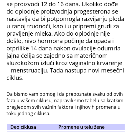
se proizvodi 12 do 16 dana. Ukoliko dođe
do oplodnje proizvodnja progesterona se
nastavlja da bi potpomogla razvijanju ploda
u ranoj trudnoći, kao i u pripremi grudi za
pravljenje mleka. Ako do oplodnje nije
došlo, nivo hormona počinje da opada i
otprilike 14 dana nakon ovulacije odumrla
jajna ćelija se zajedno sa materičnom
sluzokožom izluči kroz vaginalno krvarenje
– menstruaciju. Tada nastupa novi mesečni
ciklus.
Da bismo vam pomogli da prepoznate svaku od ovih
faza u vašem ciklusu, napravili smo tabelu sa kratkim
pregledom svih važnih faktora i njihovih promena u
toku jednog ciklusa.
Deo ciklusa
Promene u telu žene