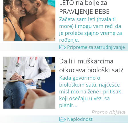
LETO najbolje za
PRAVLJENJE BEBE
Začeta sam leti (hvala ti
more) i mogu vam reći da
je proleće sjajno vreme za
rođenje.
Pripreme za zatrudnjivanje
Da li i muškarcima
otkucava biološki sat?
Kada govorimo o
biološkom satu, najčešće
mislimo na žene i pritisak
koji osećaju u vezi sa
planir...
Promo objava
Neplodnost