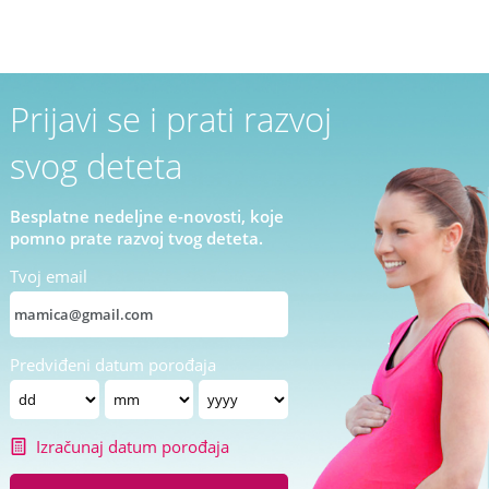
Prijavi se i prati razvoj
svog deteta
Besplatne nedeljne e-novosti, koje
pomno prate razvoj tvog deteta.
Tvoj email
Predviđeni datum porođaja
Izračunaj datum porođaja