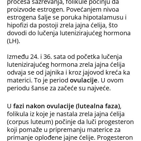
procesa sazrevanja, folikule počinju da
proizvode estrogen. Povećanjem nivoa
estrogena šalje se poruka hipotalamusu i
hipofizi da postoji zrela jajna ćelija, što
dovodi do lučenja lutenizirajućeg hormona
(LH).
Između 24. i 36. sata od početka lučenja
lutenizirajućeg hormona zrela jajna ćelija
odvaja se od jajnika i kroz jajovod kreća ka
materici. To je period
ovulacije
. U ovom
periodu šanse za začeće su najveće.
U
fazi nakon ovulacije (lutealna faza)
,
folikula iz koje je nastala zrela jajna ćelija
(corpus luteum) počinje da luči progesteron
koji pomaže u pripremanju materice za
primanje oplođene jajne ćelije. Progesteron