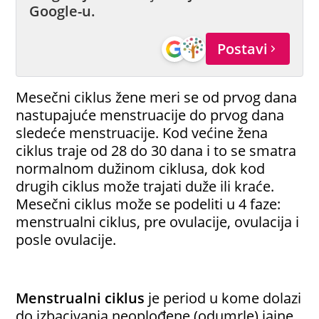
Google-u.
Postavi
Mesečni ciklus žene meri se od prvog dana
nastupajuće menstruacije do prvog dana
sledeće menstruacije. Kod većine žena
ciklus traje od 28 do 30 dana i to se smatra
normalnom dužinom ciklusa, dok kod
drugih ciklus može trajati duže ili kraće.
Mesečni ciklus može se podeliti u 4 faze:
menstrualni ciklus, pre ovulacije, ovulacija i
posle ovulacije.
Menstrualni ciklus
je period u kome dolazi
do izbacivanja neoplođene (odumrle) jajne