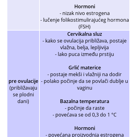
Hormoni
- nizak nivo estrogena
- lučenje folikostimulirajućeg hormona
(FSH)
Cervikalna sluz
- kako se ovulacija približava, postaje
vlažna, belja, lepljivija
- lako puca između prstiju
Grlić materice
- postaje mekši i vlažniji na dodir
pre ovulacije
- polako počinje da se povlači dublje u
(približavaju
vaginu
se plodni
dani)
Bazalna temperatura
- počinje da raste
- povećava se od 0,3 do 1 °C
Hormoni
- povećana proizvodnja estrogena