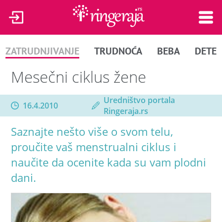
ZATRUDNJIVANJE
TRUDNOĆA
BEBA
DETE
Mesečni ciklus žene
Uredništvo portala
16.4.2010
Ringeraja.rs
Saznajte nešto više o svom telu,
proučite vaš menstrualni ciklus i
naučite da ocenite kada su vam plodni
dani.