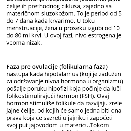
ćelije ih prethodnog ciklusa, zajedno sa
materičnom sluzokožom. To je period od 5
do 7 dana kada krvarimo. U toku
menstruacije, žena u proseku izgubi od 10
do 80 ml krvi. U ovoj fazi, nivo estrogena je
veoma nizak.
Faza pre ovulacije (folikularna faza)
nastupa kada hipotalamus (koji je zadužen
za održavanje nivoa hormona u organizmu)
pošalje poruku hipofizi koja počinje da luči
folikostimulirajući hormon (FSH). Ovaj
hormon stimuliše folikule da razvijaju zrele
jajne ćelije, od kojih će samo jedna biti ona
prava koja će sazreti u jajniku i započeti
svoj put jajovodom u matericu.Tokom