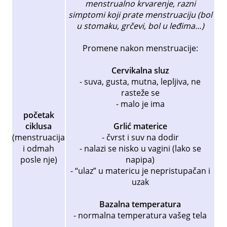
menstrualno krvarenje, razni
simptomi koji prate menstruaciju (bol
u stomaku, grčevi, bol u leđima…)
Promene nakon menstruacije:
Cervikalna sluz
- suva, gusta, mutna, lepljiva, ne
rasteže se
- malo je ima
početak
ciklusa
Grlić materice
(menstruacija
- čvrst i suv na dodir
i odmah
- nalazi se nisko u vagini (lako se
posle nje)
napipa)
- “ulaz” u matericu je nepristupačan i
uzak
Bazalna temperatura
- normalna temperatura vašeg tela