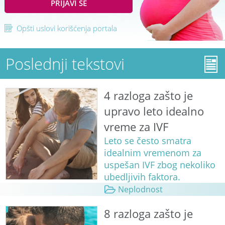
PRIJAVI SE
Opšti uslovi korišćenja portala
Poslednji tekstovi
4 razloga zašto je
upravo leto idealno
vreme za IVF
Leto se često smatra
idealnim vremenom za
uspešan IVF zbog nekoliko
ubedljivih faktora.
Neplodnost
8 razloga zašto je