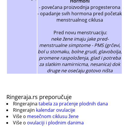
Hormoni
- povećana proizvodnja progesterona
- opadanje svih hormona pred početak
menstrualnog ciklusa
Pred novu menstruaciju:
neke žene imaju jake pred-
menstrualne simptome - PMS (grčevi,
bol u stomaku, bolne grudi, glavobolja,
promene raspoloženja, glad i potreba
za slatkim namirnicma, nesanica) dok
druge ne osećaju gotovo ništa
Ringeraja.rs preporučuje
Ringerajina
tabela za praćenje plodnih dana
Ringerajin
kalendar ovulacije
Više o
mesečnom ciklusu žene
Više o
ovulaciji i plodnim danima