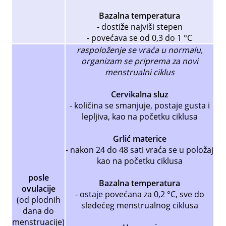
Bazalna temperatura
- dostiže najviši stepen
- povećava se od 0,3 do 1 °C
raspoloženje se vraća u normalu,
organizam se priprema za novi
menstrualni ciklus
Cervikalna sluz
- količina se smanjuje, postaje gusta i
lepljiva, kao na početku ciklusa
Grlić materice
- nakon 24 do 48 sati vraća se u položaj
kao na početku ciklusa
posle
Bazalna temperatura
ovulacije
- ostaje povećana za 0,2 °C, sve do
(od plodnih
sledećeg menstrualnog ciklusa
dana do
menstruacije)