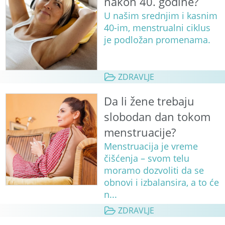
nakon 40. godine?
U našim srednjim i kasnim
40-im, menstrualni ciklus
je podložan promenama.
ZDRAVLJE
Da li žene trebaju
slobodan dan tokom
menstruacije?
Menstruacija je vreme
čišćenja – svom telu
moramo dozvoliti da se
obnovi i izbalansira, a to će
n...
ZDRAVLJE