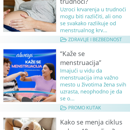
trudnoći?
Uzroci krvarenja u trudnoći
mogu biti različiti, ali ono
se svakako razlikuje od
menstrualnog krv...
ZDRAVLJE I BEZBEDNOST
“Kaže se
menstruacija”
Imajući u vidu da
menstruacija ima važno
mesto u životima žena svih
uzrasta, neophodno je da
se o...
PROMO KUTAK
Kako se menja ciklus