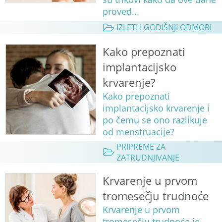
proved...
IZLETI I GODIŠNJI ODMORI
Kako prepoznati
implantacijsko
krvarenje?
Kako prepoznati
implantacijsko krvarenje i
po čemu se ono razlikuje
od menstruacije?
PRIPREME ZA
ZATRUDNJIVANJE
Krvarenje u prvom
tromesečju trudnoće
Krvarenje u prvom
tromesečju trudnoće je