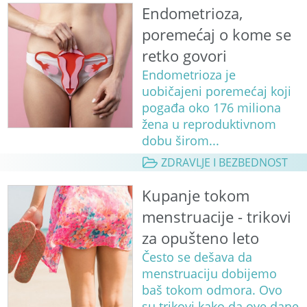
Endometrioza,
poremećaj o kome se
retko govori
Endometrioza je
uobičajeni poremećaj koji
pogađa oko 176 miliona
žena u reproduktivnom
dobu širom...
ZDRAVLJE I BEZBEDNOST
Kupanje tokom
menstruacije - trikovi
za opušteno leto
Često se dešava da
menstruaciju dobijemo
baš tokom odmora. Ovo
su trikovi kako da ove dane