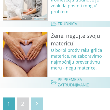
znak da postoji mogući
problem.
TRUDNICA
Žene, negujte svoju
matericu!
U borbi protiv raka grlića
materice, ne zaboravimo
najmoćniju preventivnu
meru - negu materice.
PRIPREME ZA
ZATRUDNJIVANJE
1
2