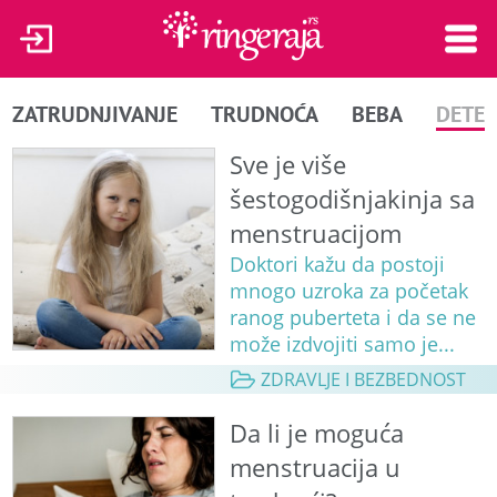
ZATRUDNJIVANJE
TRUDNOĆA
BEBA
DETE
Sve je više
šestogodišnjakinja sa
menstruacijom
Doktori kažu da postoji
mnogo uzroka za početak
ranog puberteta i da se ne
može izdvojiti samo je...
ZDRAVLJE I BEZBEDNOST
Da li je moguća
menstruacija u