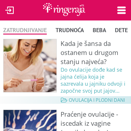
ZATRUDNJIVANJE
TRUDNOĆA
BEBA
DETE
Kada je šansa da
ostanem u drugom
stanju najveća?
Do ovulacije dođe kad se
jajna ćelija koja je
sazrevala u jajniku odvoji i
započne svoj put jajov...
OVULACIJA I PLODNI DANI
Praćenje ovulacije -
iscedak iz vagine