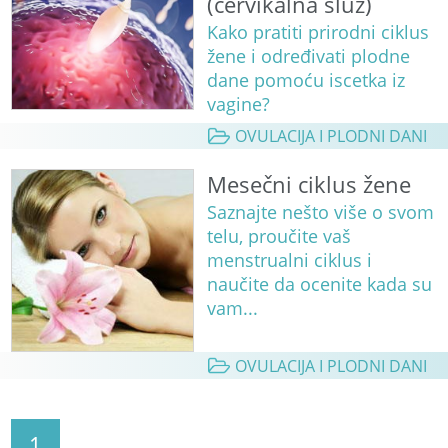
(cervikalna sluz)
Kako pratiti prirodni ciklus
žene i određivati plodne
dane pomoću iscetka iz
vagine?
OVULACIJA I PLODNI DANI
Mesečni ciklus žene
Saznajte nešto više o svom
telu, proučite vaš
menstrualni ciklus i
naučite da ocenite kada su
vam...
OVULACIJA I PLODNI DANI
1