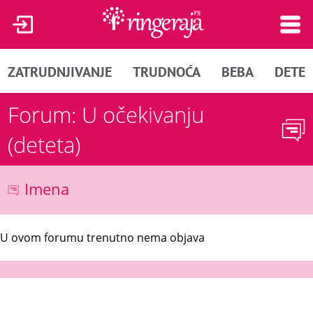
ZATRUDNJIVANJE
TRUDNOĆA
BEBA
DETE
Forum: U očekivanju
(deteta)
Imena
U ovom forumu trenutno nema objava