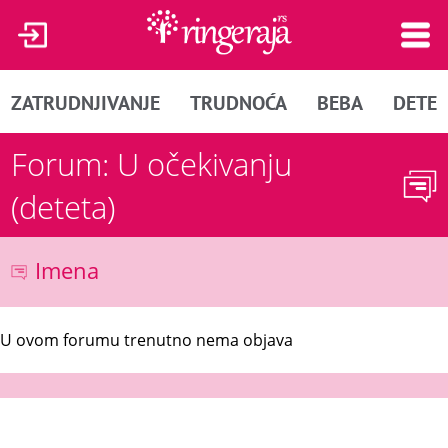
ZATRUDNJIVANJE
TRUDNOĆA
BEBA
DETE
Forum: U očekivanju
(deteta)
Imena
U ovom forumu trenutno nema objava