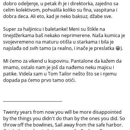
dobro odeljenje, u petak ih je i direktorka, zajedno sa
celim kolektivom, pohvalila koliko su fina, vaspitana i
dobra deca. Ali eto, kad je neko baksuz, džabe sve.
Super za haljinicu i baletanke! Meni su štikle na
tinejdžerkama baš nekako neprimerene. Naša kumica je
svojevremeno na maturu otišla u starkama i bila je
najslađa od svih tamo (a realno, i inače je preslatka 😁).
Mi ćemo za vikend u kupovinu. Pantalone da kažem da
imamo, ostalo nam je još da nađemo neku majicu i
patike. Videla sam u Tom Tailor nešto što se i njemu
dopada pa ćemo prvo tamo otići.
_____________________________
Twenty years from now you will be more disappointed
by the things you didn't do than by the ones you did. So
throw off the bowlines, Sail away from the safe harbor.