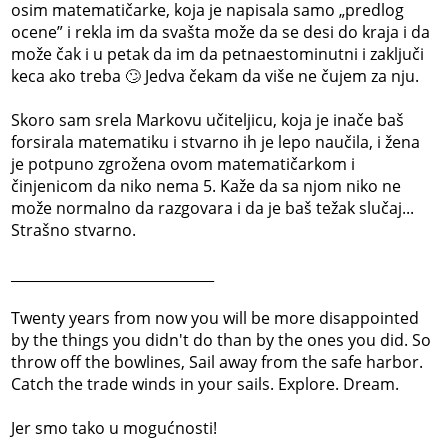
osim matematičarke, koja je napisala samo „predlog
ocene” i rekla im da svašta može da se desi do kraja i da
može čak i u petak da im da petnaestominutni i zaključi
keca ako treba 🙄 Jedva čekam da više ne čujem za nju.
Skoro sam srela Markovu učiteljicu, koja je inače baš
forsirala matematiku i stvarno ih je lepo naučila, i žena
je potpuno zgrožena ovom matematičarkom i
činjenicom da niko nema 5. Kaže da sa njom niko ne
može normalno da razgovara i da je baš težak slučaj...
Strašno stvarno.
_____________________________
Twenty years from now you will be more disappointed
by the things you didn't do than by the ones you did. So
throw off the bowlines, Sail away from the safe harbor.
Catch the trade winds in your sails. Explore. Dream.
Jer smo tako u mogućnosti!