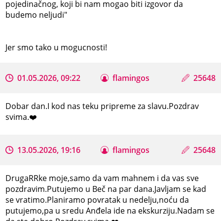
pojedinačnog, koji bi nam mogao biti izgovor da
budemo neljudi"
Jer smo tako u mogucnosti!
01.05.2026, 09:22
flamingos
25648
Dobar dan.I kod nas teku pripreme za slavu.Pozdrav
svima.❤️
13.05.2026, 19:16
flamingos
25648
DrugaRRke moje,samo da vam mahnem i da vas sve
pozdravim.Putujemo u Beč na par dana.Javljam se kad
se vratimo.Planiramo povratak u nedelju,noću da
putujemo,pa u sredu Anđela ide na ekskurziju.Nadam se