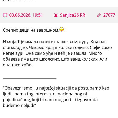
03.06.2026, 19:51
Sanjica26 RR
27077
Срећно деци на завршном.
И моја Т је имала патике старке за матуру. Код нас
стандардно. Чекамо крај школске године. Софи само
негде зуји. Она само уђе и већ је изашла. Много
обавеза има што школских, што ваншколских. Али
она тако хоће.
_____________________________
"Obavezni smo i u najtežoj situaciji da postupamo kao
ljudi i nema tog interesa, ni nacionalnog ni
pojedinačnog, koji bi nam mogao biti izgovor da
budemo neljudi"