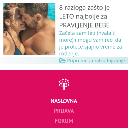
8 razloga zašto je
LETO najbolje za
PRAVLJENJE BEBE
Začeta sam leti (hvala ti
more) i mogu vam reći da
je proleće sjajno vreme za
rođenje.
Pripreme za zatrudnjivanje
NASLOVNA
PRIJAVA
FORUM