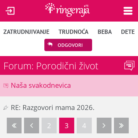
ZATRUDNJIVANJE
TRUDNOĆA
BEBA
DETE
ODGOVORI
Forum: Porodični život
Naša svakodnevica
RE: Razgovori mama 2026.
2
3
4