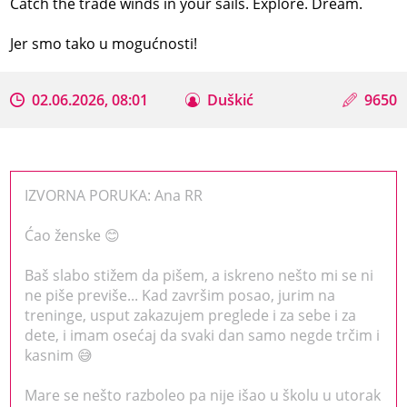
Catch the trade winds in your sails. Explore. Dream.
Jer smo tako u mogućnosti!
02.06.2026, 08:01
Duškić
9650
IZVORNA PORUKA: Ana RR
Ćao ženske 😊
Baš slabo stižem da pišem, a iskreno nešto mi se ni
ne piše previše... Kad završim posao, jurim na
treninge, usput zakazujem preglede i za sebe i za
dete, i imam osećaj da svaki dan samo negde trčim i
kasnim 😅
Mare se nešto razboleo pa nije išao u školu u utorak