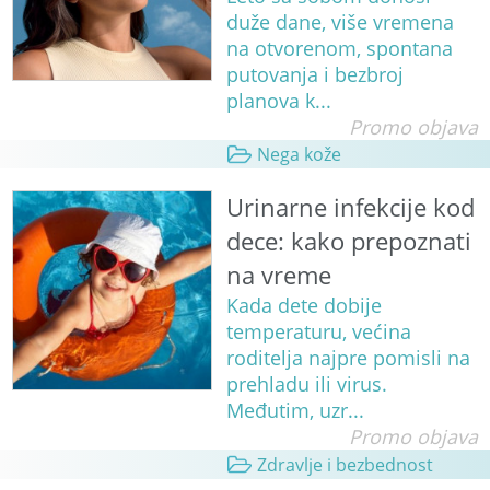
duže dane, više vremena
na otvorenom, spontana
putovanja i bezbroj
planova k...
Promo objava
Nega kože
Urinarne infekcije kod
dece: kako prepoznati
na vreme
Kada dete dobije
temperaturu, većina
roditelja najpre pomisli na
prehladu ili virus.
Međutim, uzr...
Promo objava
Zdravlje i bezbednost