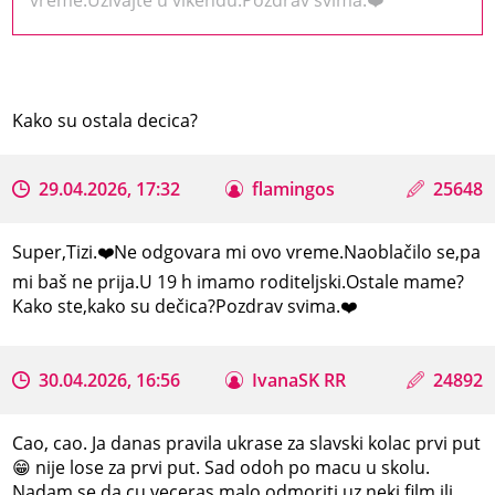
Kako su ostala decica?
29.04.2026, 17:32
flamingos
25648
Super,Tizi.❤️Ne odgovara mi ovo vreme.Naoblačilo se,pa
mi baš ne prija.U 19 h imamo roditeljski.Ostale mame?
Kako ste,kako su dečica?Pozdrav svima.❤️
30.04.2026, 16:56
IvanaSK RR
24892
Cao, cao. Ja danas pravila ukrase za slavski kolac prvi put
😁 nije lose za prvi put. Sad odoh po macu u skolu.
Nadam se da cu veceras malo odmoriti uz neki film ili