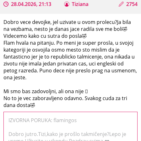
28.04.2026, 21:13
Tiziana
2754
Dobro vece devojke, jel uzivate u ovom prolecu?Ja bila
na vezbama, nesto je danas jace radila sve me boli🤣
Videcemo kako cu sutra do posla🤣
Flam hvala na pitanju. Po meni je super prosla, u svojoj
kategoriji je osvojila osmo mesto sto mislim da je
fantasticno jer je to republicko talmicenje, ona nikada u
zivotu nije imala jedan privatan cas, uci engleski od
petog razreda. Puno dece nije preslo prag na usmenom,
ona jeste.
Mi smo bas zadovoljni, ali ona nije 🫩
No to je vec zaboravljeno odavno. Svakog cuda za tri
dana dosta🤣
IZVORNA PORUKA: flamingos
Dobro jutro.Tizi,kako je prošlo takmičenje?Lepo je
vreme.Uživajte u vikendu.Pozdrav svima.❤️