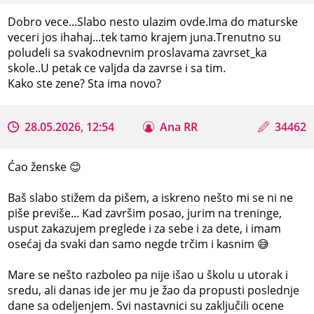
Dobro vece...Slabo nesto ulazim ovde.Ima do maturske
veceri jos ihahaj...tek tamo krajem juna.Trenutno su
poludeli sa svakodnevnim proslavama zavrset_ka
skole..U petak ce valjda da zavrse i sa tim.
Kako ste zene? Sta ima novo?
28.05.2026, 12:54
Ana RR
34462
Ćao ženske 😊
Baš slabo stižem da pišem, a iskreno nešto mi se ni ne
piše previše... Kad završim posao, jurim na treninge,
usput zakazujem preglede i za sebe i za dete, i imam
osećaj da svaki dan samo negde trčim i kasnim 😅
Mare se nešto razboleo pa nije išao u školu u utorak i
sredu, ali danas ide jer mu je žao da propusti poslednje
dane sa odeljenjem. Svi nastavnici su zaključili ocene