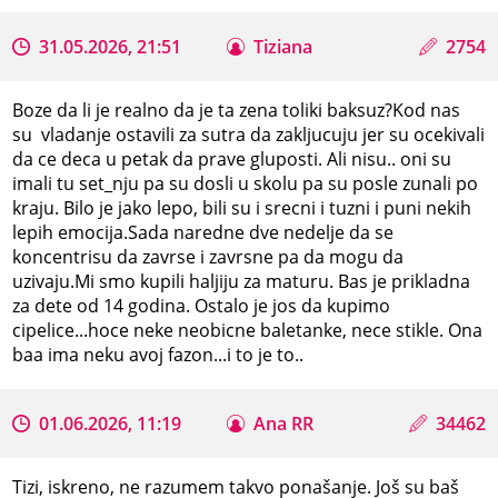
31.05.2026, 21:51
Tiziana
2754
Boze da li je realno da je ta zena toliki baksuz?Kod nas
su vladanje ostavili za sutra da zakljucuju jer su ocekivali
da ce deca u petak da prave gluposti. Ali nisu.. oni su
imali tu set_nju pa su dosli u skolu pa su posle zunali po
kraju. Bilo je jako lepo, bili su i srecni i tuzni i puni nekih
lepih emocija.Sada naredne dve nedelje da se
koncentrisu da zavrse i zavrsne pa da mogu da
uzivaju.Mi smo kupili haljiju za maturu. Bas je prikladna
za dete od 14 godina. Ostalo je jos da kupimo
cipelice...hoce neke neobicne baletanke, nece stikle. Ona
baa ima neku avoj fazon...i to je to..
01.06.2026, 11:19
Ana RR
34462
Tizi, iskreno, ne razumem takvo ponašanje. Još su baš