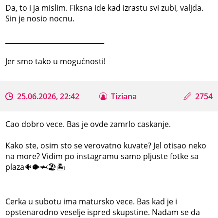
Da, to i ja mislim. Fiksna ide kad izrastu svi zubi, valjda.
Sin je nosio nocnu.
_____________________________
Jer smo tako u mogućnosti!
25.06.2026, 22:42
Tiziana
2754
Cao dobro vece. Bas je ovde zamrlo caskanje.
Kako ste, osim sto se verovatno kuvate? Jel otisao neko
na more? Vidim po instagramu samo pljuste fotke sa
plaza🐠🐡🦈🏖🏝
Cerka u subotu ima matursko vece. Bas kad je i
opstenarodno veselje ispred skupstine. Nadam se da