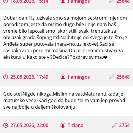
18.05.2026, 15:14
flamingos
25648
Dobar dan.Tizi,uživale smo sa mojom sestrom i njenom
porodicom.Jeste da nismo dugo bile i nije nam baš
vreme bilo lepo,ali smo iskoristiili svaki trenutak za
obilazak grada,šoping itd.Najbitnije od svega je to što je
Anđela super putovala (naravno,uz lekove).Sad se
raspakovah i pere mi mašina.Da pripremimo stvari za
ekskurziju.Kako ste vi?Dečica?Pozdrav svima.❤️
25.05.2026, 17:49
flamingos
25648
Gde ste?Nigde nikoga.Mislim na vas.Maturanti,kada je
matursko veče?Kad god da bude želim vam lep provod i
sve najbolje u daljem školovanju.
27.05.2026, 22:00
Tiziana
2754