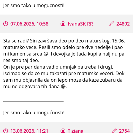
Jer smo tako u mogucnosti!
07.06.2026, 10:58
IvanaSK RR
24892
Sta se radi? Sin završava deo po deo maturskog. 15.06.
matursko vece. Resili smo odelo pre dve nedelje i pao
mi kamen sa srca 😁. I devojka je tada kupila haljinu pa
resismo taj deo.
On je pre par dana vadio umnjak pa treba i drugi,
iscimao se da ce mu zakazati pre maturske veceri. Dok
sam mu objasnila da on lepo moze da kaze zubaru da
mu ne odgovara tih dana 😁.
_____________________________
Jer smo tako u mogućnosti!
13.06.2026, 11:21
Tiziana
2754