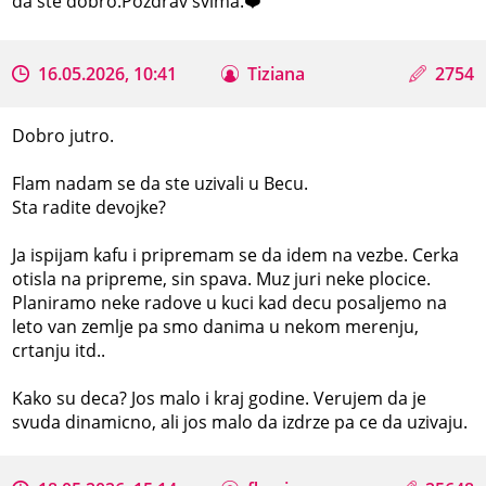
da ste dobro.Pozdrav svima.❤️
16.05.2026, 10:41
Tiziana
2754
Dobro jutro.
Flam nadam se da ste uzivali u Becu.
Sta radite devojke?
Ja ispijam kafu i pripremam se da idem na vezbe. Cerka
otisla na pripreme, sin spava. Muz juri neke plocice.
Planiramo neke radove u kuci kad decu posaljemo na
leto van zemlje pa smo danima u nekom merenju,
crtanju itd..
Kako su deca? Jos malo i kraj godine. Verujem da je
svuda dinamicno, ali jos malo da izdrze pa ce da uzivaju.