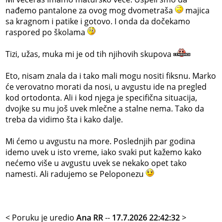
nađemo pantalone za ovog mog dvometraša
majica
sa kragnom i patike i gotovo. I onda da dočekamo
raspored po školama
Tizi, užas, muka mi je od tih njihovih skupova
Eto, nisam znala da i tako mali mogu nositi fiksnu. Marko
će verovatno morati da nosi, u avgustu ide na pregled
kod ortodonta. Ali i kod njega je specifična situacija,
dvojke su mu još uvek mlečne a stalne nema. Tako da
treba da vidimo šta i kako dalje.
Mi ćemo u avgustu na more. Poslednjih par godina
idemo uvek u isto vreme, iako svaki put kažemo kako
nećemo više u avgustu uvek se nekako opet tako
namesti. Ali radujemo se Peloponezu
< Poruku je uredio
Ana RR
--
17.7.2026 22:42:32
>