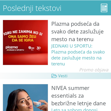
Poslednji tekstovi
Plazma podseća da
svako dete zaslužuje
mesto na terenu
JEDNAKI U SPORTU:
Plazma podseća da svako
dete zaslužuje mesto na
terenu
Promo objava
Vesti
NIVEA summer
essentials za
bezbrižne letnje dane
Leto sa sobom donosi