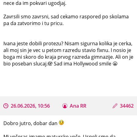
nece da im pokvari ugodjaj.
Zavrsili smo zavrsni, sad cekamo raspored po skolama
pa da zatvorimo i tu pricu.
Ivana jeste dobili protezu? Nisam sigurna kolika je cerka,
ali moj sin je vec u petom razredu stavio fixnu. I nosio je
boga mi skoro do kraja prvog razreda gimnazije. Ali on je
bio poseban slucaj.🫣 Sad ima Hollywood smile 😬
26.06.2026, 10:56
Ana RR
34462
Dobro jutro, dobar dan
Mi večeras imamo matursko veče. Uspeli smo da