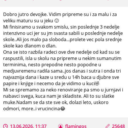
Dobro jutro devojke. Vidim pripreme su i za malu i za
veliku maturu su u jeku 🙂
Mi finisiramo u svakom smislu, sin poslednje 3 nedelje
intenzivno uci jer su jm svasta sabili u poslednje nedelje
skole..Ali jos malo pa sloboda...prolete vec pola srednje
skole kao dlanom o dlan.
Ona se isto razbila radeci ove dve nedelje od kad su se
raspustili, isla u skolu na pripreme u nekim sumanutim
terminima, nesto prepodne nesto popodne u
medjuvremenu radila sama..jos danas i sutra i onda tri
najvaznija dana i kaze u sredu u 14h baca u djubre sve
papire i knjige i necemo da je vidimo u kuci🤣
Mi se spremamo za neko renoviranje pa smo u jurnjavi i
nabavci svega, kuca nam je skladiste. Ali to su slatke
muke.Nadam se da ste sve ok, dolazi leto, uskoro
odmori, more..i vrucincina😂
13.06.2026, 11:37
flamingos
25648