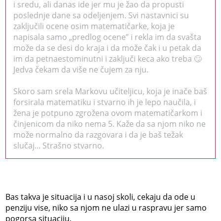
i sredu, ali danas ide jer mu je žao da propusti
poslednje dane sa odeljenjem. Svi nastavnici su
zaključili ocene osim matematičarke, koja je
napisala samo „predlog ocene” i rekla im da svašta
može da se desi do kraja i da može čak i u petak da
im da petnaestominutni i zaključi keca ako treba 🙄
Jedva čekam da više ne čujem za nju.
Skoro sam srela Markovu učiteljicu, koja je inače baš
forsirala matematiku i stvarno ih je lepo naučila, i
žena je potpuno zgrožena ovom matematičarkom i
činjenicom da niko nema 5. Kaže da sa njom niko ne
može normalno da razgovara i da je baš težak
slučaj... Strašno stvarno.
Bas takva je situacija i u nasoj skoli, cekaju da ode u
penziju vise, niko sa njom ne ulazi u raspravu jer samo
pogorsa situaciju.