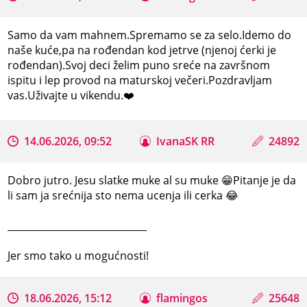
Samo da vam mahnem.Spremamo se za selo.Idemo do
naše kuće,pa na rođendan kod jetrve (njenoj ćerki je
rođendan).Svoj deci želim puno sreće na završnom
ispitu i lep provod na maturskoj večeri.Pozdravljam
vas.Uživajte u vikendu.❤️
14.06.2026, 09:52
IvanaSK RR
24892
Dobro jutro. Jesu slatke muke al su muke 😁Pitanje je da
li sam ja srećnija sto nema ucenja ili cerka 😂
_____________________________
Jer smo tako u mogućnosti!
18.06.2026, 15:12
flamingos
25648