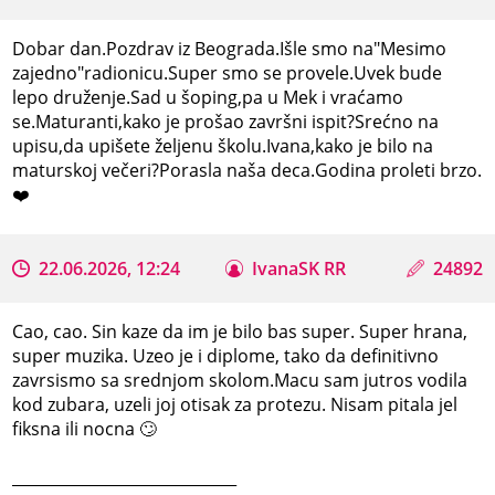
Dobar dan.Pozdrav iz Beograda.Išle smo na"Mesimo
zajedno"radionicu.Super smo se provele.Uvek bude
lepo druženje.Sad u šoping,pa u Mek i vraćamo
se.Maturanti,kako je prošao završni ispit?Srećno na
upisu,da upišete željenu školu.Ivana,kako je bilo na
maturskoj večeri?Porasla naša deca.Godina proleti brzo.
❤️
22.06.2026, 12:24
IvanaSK RR
24892
Cao, cao. Sin kaze da im je bilo bas super. Super hrana,
super muzika. Uzeo je i diplome, tako da definitivno
zavrsismo sa srednjom skolom.Macu sam jutros vodila
kod zubara, uzeli joj otisak za protezu. Nisam pitala jel
fiksna ili nocna 🙄
_____________________________