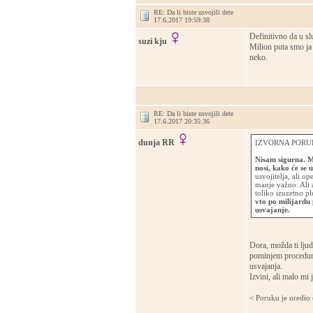
RE: Da li biste usvojili dete
17.6.2017 19:59:38
Definitivno da u s
suzi kju
Milion puta smo ja 
neko.
RE: Da li biste usvojili dete
17.6.2017 20:35:36
dunja RR
IZVORNA PORUK
Nisam sigurna. Mi
nosi, kako će se uk
usvojitelja, ali op
manje važno. Ali 
toliko izuzetno p
vto po milijardu p
usvajanje.
Dora, možda ti ljud
pominjem proceduru 
usvajanja.
Izvini, ali malo mi 
< Poruku je uredio