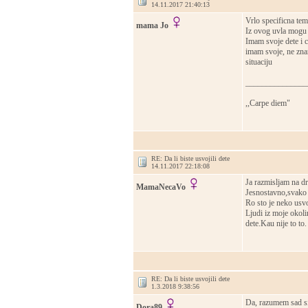
14.11.2017 21:40:13
Vrlo specificna tema
mama Jo
Iz ovog uvla mogu 
Imam svoje dete i 
imam svoje, ne znam 
situaciju
_______________
,,Carpe diem"
RE: Da li biste usvojili dete
14.11.2017 22:18:08
Ja razmisljam na dr
MamaNecaVo
Jesnostavno,svako d
Ro sto je neko usvo
Ljudi iz moje okol
dete.Kau nije to to.
RE: Da li biste usvojili dete
1.3.2018 9:38:56
Da, razumem sad si
Dora89