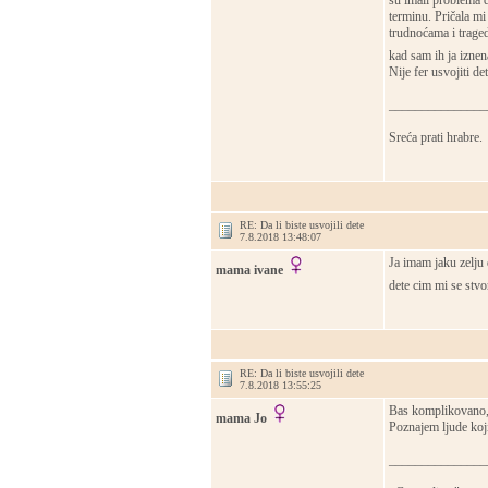
su imali problema d
terminu. Pričala mi 
trudnoćama i traged
kad sam ih ja iznen
Nije fer usvojiti d
_______________
Sreća prati hrabre.
RE: Da li biste usvojili dete
7.8.2018 13:48:07
Ja imam jaku zelju 
mama ivane
dete cim mi se stvo
RE: Da li biste usvojili dete
7.8.2018 13:55:25
Bas komplikovano, 
mama Jo
Poznajem ljude koji
_______________