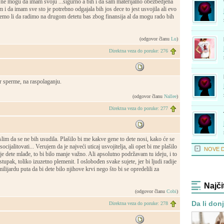
 ne mogu da imam svoju ...sigurno a bih i da sam materijalno obezbedjena
 i da imam sve sto je potrebno odgajala bih jos dece to jest usvojila ali evo
emo li da radimo na drugom detetu bas zbog finansija al da mogu rado bih
(odgovor članu
Lu
)
Direktna veza do poruke: 276
r sperme, na raspolaganju.
(odgovor članu
Nallee
)
Direktna veza do poruke: 277
im da se ne bih usudila. Plašilo bi me kakve gene to dete nosi, kako će se
 socijalitovati... Verujem da je najveći uticaj usvojitelja, ali opet bi me plašilo
NOVE 
 je dete mlađe, to bi bilo manje važno. Ali apsolutno podržavam tu ideju, i to
tupak, toliko izuzetno plemenit. I oslobođen svake sujete, jer bi ljudi radije
lijardu puta da bi dete bilo njihove krvi nego što bi se opredelili za
Najči
(odgovor članu
Cobi
)
Da li don
Direktna veza do poruke: 278