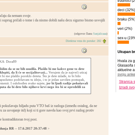
trudnoći (
deci (
32%
lučaju da nemam svoje.
braku (
5%
i suprug pričali o tome i da nismo dobili našu decu sigurno bismo usvojili
veri (
2%
)
(odgovor članu
Sanjalicaaa
)
sex-u (
19
Direktna veza do poruke: 282
Ukupan br
Hvala za g
A: Dora89
Glasao/la 
slim da se ne bih usudila. Plašilo bi me kakve gene to dete
aktuelne a
lopiti, da li će se socijalitovati...
Verujem da je najveći uticaj
svoju anke
et bi me plašilo poreklo deteta. Što je dete mlađe, to bi bilo
apsolutno podržavam tu ideju, i to je jedan uzvišen postupak,
Stranica 
lemenit. I oslobođen svake sujete,
jer bi ljudi radije pokušavali
uta da bi dete bilo njihove krvi nego što bi se opredelili za
Izradi sv
i pokušavaju hiljadu puta VTO baš iz razloga (između ostalog, da ne
za usvajanje itd) koji si ti gore navela kao svoj prvi razlog protiv
je kontradiktoran tvoj post.
dunja RR
--
17.6.2017 20:37:48
>