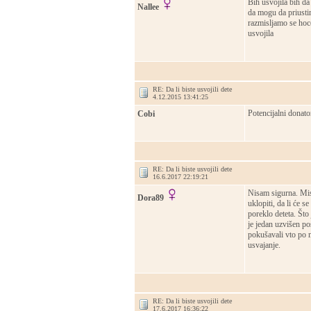
Bih usvojila bih da
Nallee
da mogu da priustim
razmisljamo se hoc
usvojila
RE: Da li biste usvojili dete
4.12.2015 13:41:25
Potencijalni donato
Cobi
RE: Da li biste usvojili dete
16.6.2017 22:19:21
Nisam sigurna. Misl
Dora89
uklopiti, da li će se
poreklo deteta. Što
je jedan uzvišen pos
pokušavali vto po mi
usvajanje.
RE: Da li biste usvojili dete
17.6.2017 16:36:22