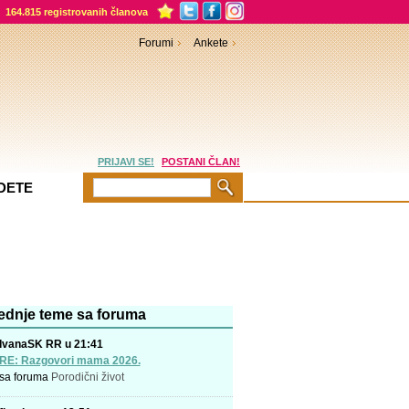
164.815 registrovanih članova
Forumi
Ankete
PRIJAVI SE!
POSTANI ČLAN!
DETE
ednje teme sa foruma
IvanaSK RR u 21:41
RE: Razgovori mama 2026.
sa foruma
Porodični život