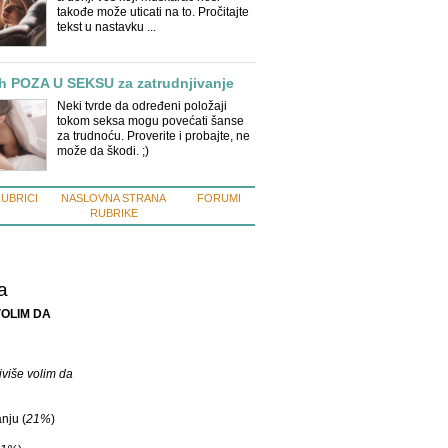
takođe može uticati na to. Pročitajte
tekst u nastavku ...
ih POZA U SEKSU za zatrudnjivanje
Neki tvrde da određeni položaji
tokom seksa mogu povećati šanse
za trudnoću. Proverite i probajte, ne
može da škodi. ;)
RUBRICI
NASLOVNA STRANA
FORUMI
RUBRIKE
a
OLIM DA
više volim da
nju (
21%
)