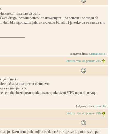
...
da kazem - naravno da bih...
cekam drugo, nemam potrebu za usvajanjem... da nemam i ne mogu da
da li bih isgo razmisljala... verovatno bih ali mi je tesko da se stavim u tu
______________
(odgovor članu
MamaNecaVo
)
Direktna veza do poruke: 285
ugaciji nacin.
ete treba da ima srecno detinjstvo.
jen ne menja nista.
ine ce radije bezuspesno pokusavati i pokisavati VTO nego da usvoje
(odgovor članu
mama Jo
)
Direktna veza do poruke: 286
tuaciju. Razumem ljude koji hoće da prošire sopstveno potomstvo, pa