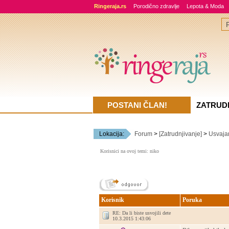
Ringeraja.rs
Porodično zdravlje
Lepota & Moda
POSTANI ČLAN!
ZATRUD
Lokacija:
Forum
>
[Zatrudnjivanje]
>
Usvaja
Korisnici na ovoj temi: niko
Korisnik
Poruka
RE: Da li biste usvojili dete
10.3.2015 1:43:06