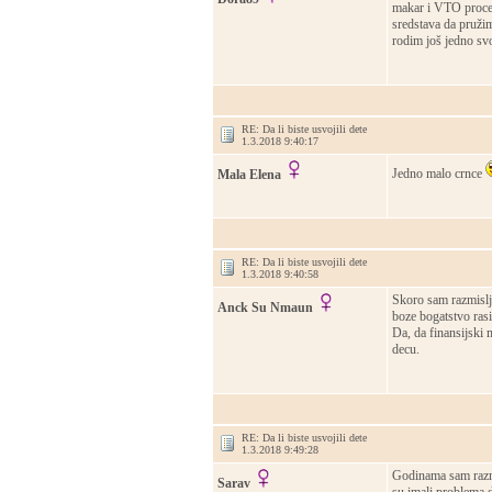
makar i VTO proced
sredstava da pružim
rodim još jedno svo
RE: Da li biste usvojili dete
1.3.2018 9:40:17
Jedno malo crnce
Mala Elena
RE: Da li biste usvojili dete
1.3.2018 9:40:58
Skoro sam razmislja
Anck Su Nmaun
boze bogatstvo rasi
Da, da finansijski 
decu.
RE: Da li biste usvojili dete
1.3.2018 9:49:28
Godinama sam razmi
Sarav