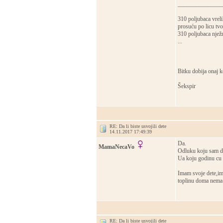
_______________
310 poljubaca vreli
prosuću po licu tv
310 poljubaca njež
...
Bitku dobija onaj ko
Šekspir
RE: Da li biste usvojili dete
14.11.2017 17:49:39
Da.
MamaNecaVo
Odluku koju sam do
Ua koju godinu cu s
Imam svoje dete,ima
toplinu doma nema
RE: Da li biste usvojili dete