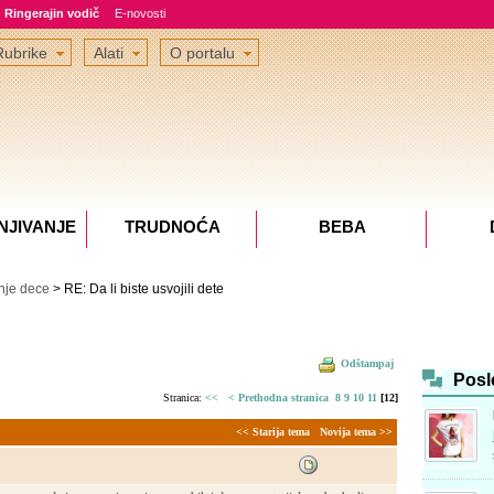
Ringerajin vodič
E-novosti
Rubrike
Alati
O portalu
NJIVANJE
TRUDNOĆA
BEBA
nje dece
> RE: Da li biste usvojili dete
Odštampaj
Posl
Stranica:
<<
< Prethodna stranica
8
9
10
11
[12]
<< Starija tema
Novija tema >>