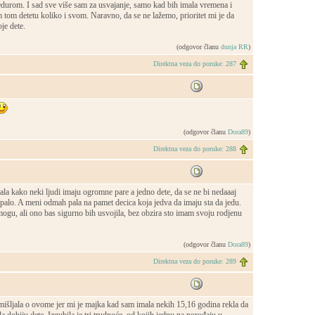
urom. I sad sve više sam za usvajanje, samo kad bih imala vremena i
 tom detetu koliko i svom. Naravno, da se ne lažemo, prioritet mi je da
je dete.
(odgovor članu
dunja RR
)
Direktna veza do poruke: 287
(odgovor članu
Dora89
)
Direktna veza do poruke: 288
la kako neki ljudi imaju ogromne pare a jedno dete, da se ne bi nedaaaj
palo. A meni odmah pala na pamet decica koja jedva da imaju sta da jedu.
mogu, ali ono bas sigurno bih usvojila, bez obzira sto imam svoju rodjenu
(odgovor članu
Dora89
)
Direktna veza do poruke: 289
šljala o ovome jer mi je majka kad sam imala nekih 15,16 godina rekla da