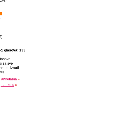
21%
)
)
)
%
)
oj glasova: 133
lasove.
si za sve
nkete. Izradi
tu
!
s anketama
oju anketu