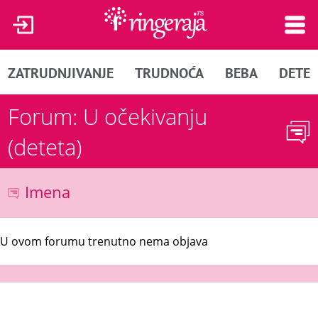
ZATRUDNJIVANJE
TRUDNOĆA
BEBA
DETE
Forum: U očekivanju
(deteta)
Imena
U ovom forumu trenutno nema objava