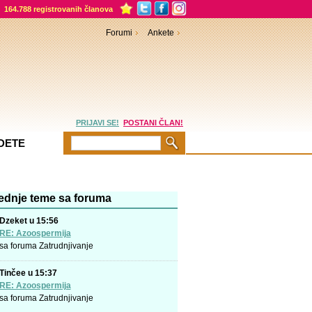
164.788 registrovanih članova
Forumi
Ankete
PRIJAVI SE!
POSTANI ČLAN!
DETE
ednje teme sa foruma
Dzeket u 15:56
RE: Azoospermija
sa foruma
Zatrudnjivanje
Tinčee u 15:37
RE: Azoospermija
sa foruma
Zatrudnjivanje