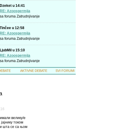
Dzeket u 14:41
RE: Azoospermija
sa foruma
Zatrudnjivanje
Tinčee u 12:58
RE: Azoospermija
sa foruma
Zatrudnjivanje
LjubMil u 15:10
RE: Azoospermija
sa foruma
Zatrudnjivanje
DEBATE
AKTIVNE DEBATE
SVI FORUMI
a
а16
 имали велику/е
 јајнику током
и шта се са њом