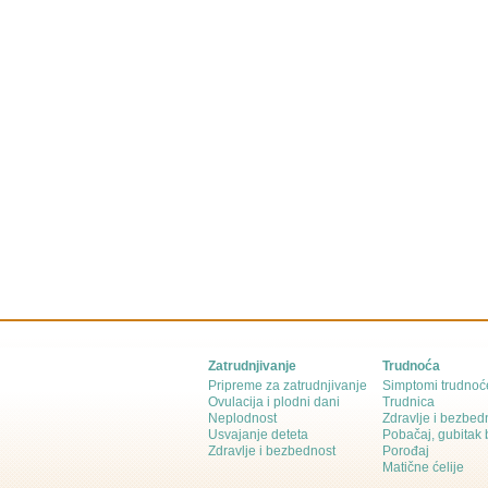
Zatrudnjivanje
Trudnoća
Pripreme za zatrudnjivanje
Simptomi trudnoć
Ovulacija i plodni dani
Trudnica
Neplodnost
Zdravlje i bezbed
Usvajanje deteta
Pobačaj, gubitak
Zdravlje i bezbednost
Porođaj
Matične ćelije