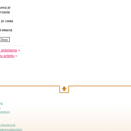
ена је
током
 је сама
 имала
s anketama
oju anketu
oj
a
etetom
bezbednost
zakonodavstvo