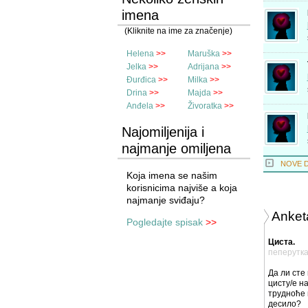
imena
(Kliknite na ime za značenje)
Helena
>>
Maruška
>>
Jelka
>>
Adrijana
>>
Đurđica
>>
Milka
>>
Drina
>>
Majda
>>
Anđela
>>
Živoratka
>>
Najomiljenija i
najmanje omiljena
imena
NOVE 
Koja imena se našim
korisnicima najviše a koja
najmanje sviđaju?
Anket
Pogledajte spisak
>>
Циста.
пеперутк
Да ли сте
цисту/е на
трудноће 
десило?