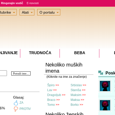
Ringerajin vodič
E-novosti
Rubrike
Alati
O portalu
NJIVANJE
TRUDNOĆA
BEBA
Nekoliko muških
imena
Posl
(Kliknite na ime za značenje)
Špiro
>>
Srbislav
>>
Lav
>>
Staniša
>>
Dragoljub
>>
Maksim
>>
Glasaj:
Braco
>>
Maksa
>>
ZA
Tomo
>>
Borko
>>
6%
PROTIV
Nekoliko ženskih