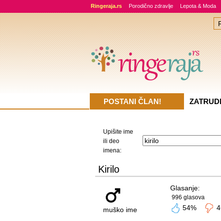
Ringeraja.rs
Porodično zdravlje
Lepota & Moda
POSTANI ČLAN!
ZATRUD
Upišite ime
ili deo
imena:
Kirilo
Glasanje:
996 glasova
54%
4
muško ime