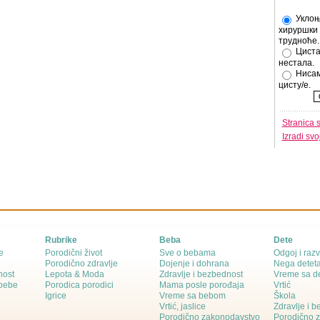
Уклоњ
хируршки 
трудноће.
Циста
нестала.
Нисам
цисту/е.
Stranica 
Izradi sv
Rubrike
Beba
Dete
e
Porodični život
Sve o bebama
Odgoj i razv
Porodično zdravlje
Dojenje i dohrana
Nega detet
nost
Lepota & Moda
Zdravlje i bezbednost
Vreme sa d
 bebe
Porodica porodici
Mama posle porođaja
Vrtić
Igrice
Vreme sa bebom
Škola
Vrtić, jaslice
Zdravlje i 
Porodično zakonodavstvo
Porodično 