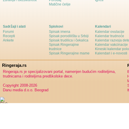
Zdravlje i bezbednost
Porođaj
Igrice
Matične ćelije
Sadržaji i alati
Spiskovi
Kalendari
Forumi
Spisak imena
Kalendar ovulacije
Recepti
Spisak porodilišta u Srbiji
Kalendar trudnoće
Ankete
Spisak trudilica i čekalica
Kalendar razvoja det
Spisak Ringerajine
Kalendar vakcinacije
trudnice
Kineski kalendar pol
Spisak Ringerajine mame
Kalendari i e-novosti
Ringeraja.rs
Ringeraja.rs je specijalizovani portal, namenjen budućim roditeljima,
B
trudnicama i roditeljima predškolske dece.
H
Copyright 2008-2026
S
Danu media d.o.o. Beograd
I