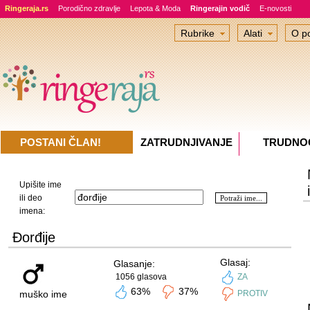
Ringeraja.rs
Porodično zdravlje
Lepota & Moda
Ringerajin vodič
E-novosti
Rubrike
Alati
O po
POSTANI ČLAN!
ZATRUDNJIVANJE
TRUDNO
Upišite ime
ili deo
imena:
Đorđije
Glasaj:
Glasanje:
1056 glasova
ZA
63%
37%
muško ime
PROTIV