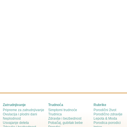
Zatrudnjivanje
Trudnoća
Rubrike
Pripreme za zatrudnjivanje
Simptomi trudnoće
Porodični život
Ovulacija i plodni dani
Trudnica
Porodično zdravlje
Neplodnost
Zdravlje i bezbednost
Lepota & Moda
Usvajanje deteta
Pobačaj, gubitak bebe
Porodica porodici