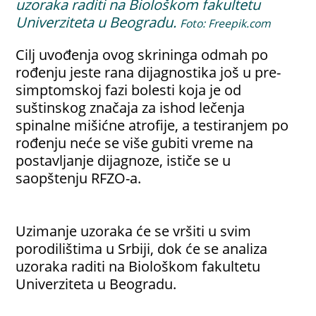
uzoraka raditi na Biološkom fakultetu
Univerziteta u Beogradu.
Foto: Freepik.com
Cilj uvođenja ovog skrininga odmah po
rođenju jeste rana dijagnostika još u pre-
simptomskoj fazi bolesti koja je od
suštinskog značaja za ishod lečenja
spinalne mišićne atrofije, a testiranjem po
rođenju neće se više gubiti vreme na
postavljanje dijagnoze, ističe se u
saopštenju RFZO-a.
Uzimanje uzoraka će se vršiti u svim
porodilištima u Srbiji, dok će se analiza
uzoraka raditi na Biološkom fakultetu
Univerziteta u Beogradu.