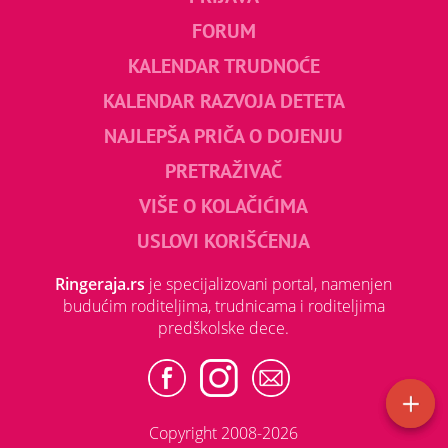
FORUM
KALENDAR TRUDNOĆE
KALENDAR RAZVOJA DETETA
NAJLEPŠA PRIČA O DOJENJU
PRETRAŽIVAČ
VIŠE O KOLAČIĆIMA
USLOVI KORIŠĆENJA
Ringeraja.rs
je specijalizovani portal, namenjen
budućim roditeljima, trudnicama i roditeljima
predškolske dece.
Copyright 2008-2026