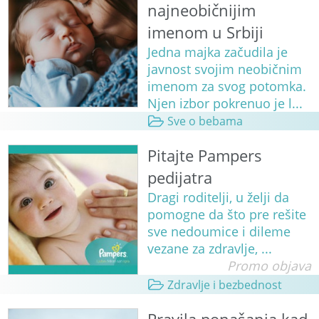
najneobičnijim
imenom u Srbiji
Jedna majka začudila je
javnost svojim neobičnim
imenom za svog potomka.
Njen izbor pokrenuo je l...
Sve o bebama
Pitajte Pampers
pedijatra
Dragi roditelji, u želji da
pomogne da što pre rešite
sve nedoumice i dileme
vezane za zdravlje, ...
Promo objava
Zdravlje i bezbednost