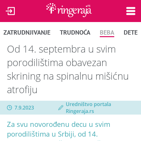
ZATRUDNJIVANJE
TRUDNOĆA
BEBA
DETE
Od 14. septembra u svim
porodilištima obavezan
skrining na spinalnu mišićnu
atrofiju
Uredništvo portala
7.9.2023
Ringeraja.rs
Za svu novorođenu decu u svim
porodilištima u Srbiji, od 14.