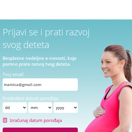
Prijavi se i prati razvoj
svog deteta
Besplatne nedeljne e-novosti, koje
pomno prate razvoj tvog deteta.
Tvoj email
Predviđeni datum porođaja
Izračunaj datum porođaja