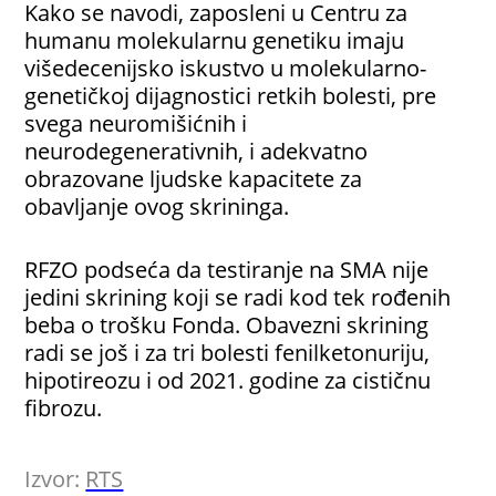
Kako se navodi, zaposleni u Centru za
humanu molekularnu genetiku imaju
višedecenijsko iskustvo u molekularno-
genetičkoj dijagnostici retkih bolesti, pre
svega neuromišićnih i
neurodegenerativnih, i adekvatno
obrazovane ljudske kapacitete za
obavljanje ovog skrininga.
RFZO podseća da testiranje na SMA nije
jedini skrining koji se radi kod tek rođenih
beba o trošku Fonda. Obavezni skrining
radi se još i za tri bolesti fenilketonuriju,
hipotireozu i od 2021. godine za cističnu
fibrozu.
Izvor:
RTS