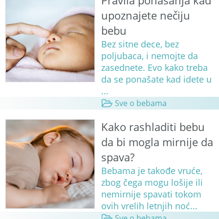
Pravila ponašanja kad
upoznajete nečiju
bebu
Bez sitne dece, bez
poljubaca, i nemojte da
zasednete. Evo kako treba
da se ponašate kad idete u
...
Sve o bebama
Kako rashladiti bebu
da bi mogla mirnije da
spava?
Bebama je takođe vruće,
zbog čega mogu lošije ili
nemirnije spavati tokom
ovih vrelih letnjih noć...
Sve o bebama