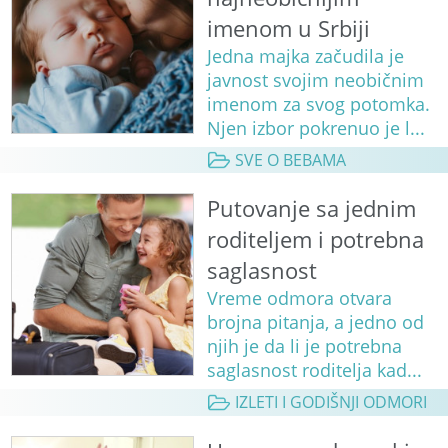
imenom u Srbiji
Jedna majka začudila je
javnost svojim neobičnim
imenom za svog potomka.
Njen izbor pokrenuo je l...
SVE O BEBAMA
Putovanje sa jednim
roditeljem i potrebna
saglasnost
Vreme odmora otvara
brojna pitanja, a jedno od
njih je da li je potrebna
saglasnost roditelja kad...
IZLETI I GODIŠNJI ODMORI