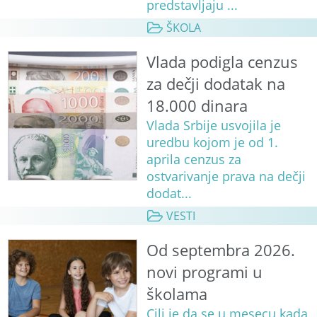
predstavljaju ...
ŠKOLA
Vlada podigla cenzus
za dečji dodatak na
18.000 dinara
Vlada Srbije usvojila je
uredbu kojom je od 1.
aprila cenzus za
ostvarivanje prava na dečji
dodat...
VESTI
Od septembra 2026.
novi programi u
školama
Cilj je da se u mesecu kada