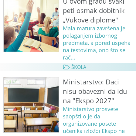
U ovom gradu svaki
peti osmak dobitnik
„Vukove diplome"
Mala matura završena je
polaganjem izbornog
predmeta, a pored uspeha
na testovima, ono što se
rač...
ŠKOLA
Ministarstvo: Đaci
nisu obavezni da idu
na "Ekspo 2027"
Ministarstvo prosvete
saopštilo je da
organizovane posete
učenika izložbi Ekspo ne