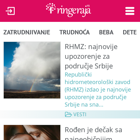
ZATRUDNJIVANJE
TRUDNOĆA
BEBA
DETE
RHMZ: najnovije
upozorenje za
područje Srbije
Republički
hidrometeorološki zavod
(RHMZ) izdao je najnovije
upozorenje za područje
Srbije na sna...
VESTI
Rođen je dečak sa
najneobičnijim