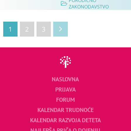
PORODIČNO
ZAKONODAVSTVO
1
2
3
NASLOVNA
PRIJAVA
FORUM
KALENDAR TRUDNOĆE
KALENDAR RAZVOJA DETETA
NAJLEPŠA PRIČA O DOJENJU