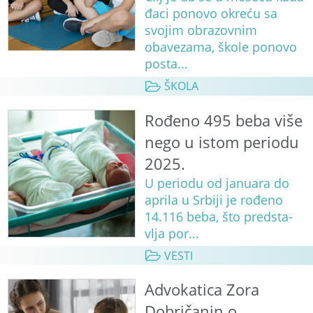
đaci ponovo okreću sa
svojim obrazovnim
obavezama, škole ponovo
posta...
ŠKOLA
Rođeno 495 beba više
nego u istom periodu
2025.
U pe­ri­o­du od ja­nu­a­ra do
apri­la u Sr­bi­ji je ro­đe­no
14.116 be­ba, što pred­sta­
vlja po­r...
VESTI
Advokatica Zora
Dobričanin o