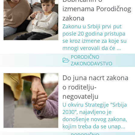
izmenama Porodičnog
zakona
Zakonu u Srbiji prvi put
posle 20 godina pristupa
se kroz izmene za koje su
mnogi verovali da će ...
PORODIČNO
ZAKONODAVSTVO
Do juna nacrt zakona
o roditelju-
negovatelju
U okviru Strategije "Srbija
2030", najavljeno je
donošenje novog zakona,
kojim treba da se unap...