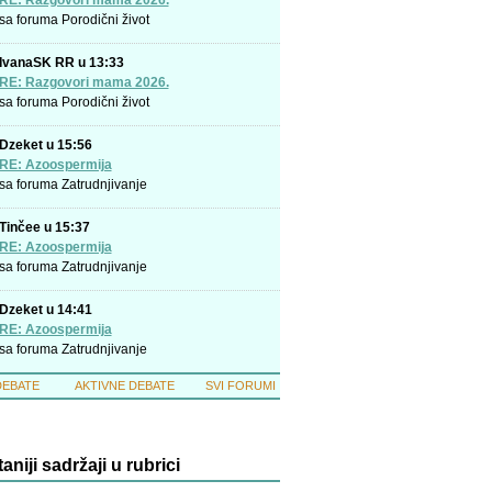
RE: Razgovori mama 2026.
sa foruma
Porodični život
IvanaSK RR u 13:33
RE: Razgovori mama 2026.
sa foruma
Porodični život
Dzeket u 15:56
RE: Azoospermija
sa foruma
Zatrudnjivanje
Tinčee u 15:37
RE: Azoospermija
sa foruma
Zatrudnjivanje
Dzeket u 14:41
RE: Azoospermija
sa foruma
Zatrudnjivanje
DEBATE
AKTIVNE DEBATE
SVI FORUMI
taniji sadržaji u rubrici