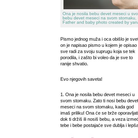
Ona je nosila bebu devet meseci u svo
bebu devet meseci na svom stomaku, k
Father and baby photo created by yan
Pismo jednog muža i oca obišlo je svet
on je napisao pismo u kojem je opisao 
sve radi za svoju suprugu koja se tek
porodila, i zašto bi voleo da je sve to
ranije shvatio.
Evo njegovih saveta!
1. Ona je nosila bebu devet meseci u
svom stomaku. Zato ti nosi bebu deve
meseci na svom stomaku, kada god
imaš priliku! Ona će se brže oporavljat
dok ti držiš ili nosiš bebu, a veza izme
tebe i bebe postajaće sve dublja i lepša