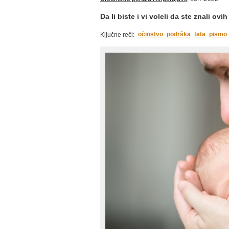
Da li biste i vi voleli da ste znali ovih
očinstvo
podrška
tata
pismo
Ključne reči: