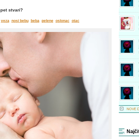
 pet stvari?
veza
nosi bebu
beba
pelene
oslonac
otac
NOVE 
Najči