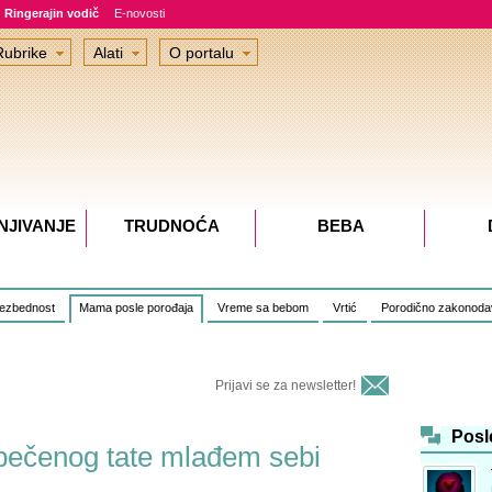
Ringerajin vodič
E-novosti
Rubrike
Alati
O portalu
NJIVANJE
TRUDNOĆA
BEBA
bezbednost
Mama posle porođaja
Vreme sa bebom
Vrtić
Porodično zakonoda
Prijavi se za newsletter!
Posl
opečenog tate mlađem sebi