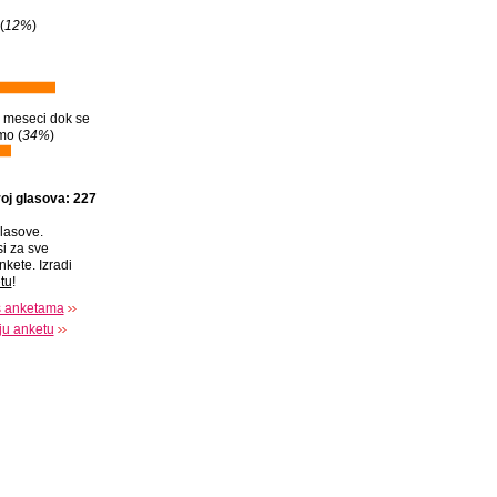
(
12%
)
 meseci dok se
mo (
34%
)
oj glasova: 227
lasove.
si za sve
nkete. Izradi
tu
!
s anketama
oju anketu