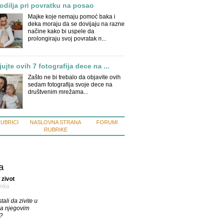
dilja pri povratku na posao
Majke koje nemaju pomoć baka i
deka moraju da se dovijaju na razne
načine kako bi uspele da
prolongiraju svoj povratak n...
ujte ovih 7 fotografija dece na ...
Zašto ne bi trebalo da objavite ovih
sedam fotografija svoje dece na
društvenim mrežama...
RUBRICI
NASLOVNA STRANA
FORUMI
RUBRIKE
a
 zivot
nka
stali da zivite u
sa njegovim
a?