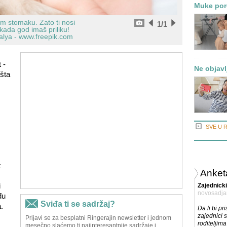
Muke poro
m stomaku. Zato ti nosi
1
/1
ada god imaš priliku!
alya - www.freepik.com
 -
Ne objavlj
šta
SVE U 
t
Anket
i
Zajednicki
novosadja
đu
.
Da li bi pri
zajednici 
roditeljim