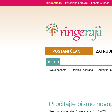
Ringeraja.rs
Porodično zdravlje
Lepota & Moda
POSTANI ČLAN!
ZATRUD
BEBA
Sve o bebama
Dojenje i dohrana
Zdravlje i 
Pročitajte pismo nov
Uredništvo portala Ringeraja.rs
, 13.7.2022