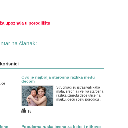
a upoznala u porodilištu
entar na članak:
 korisnici
Ovo je najbolja starosna razlika među
decom
a će
Stručnjaci su istraživali kako
mala, srednja i velika starosna
razlika između dece utiče na
majku, decu i celu porodicu ...
18
đene
Popularna ruska imena za bebe i njihovo