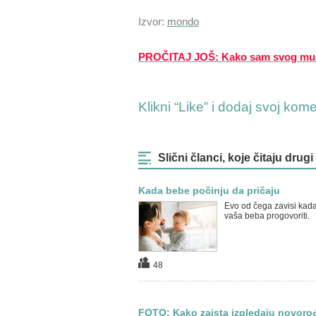
Izvor:
mondo
PROČITAJ JOŠ:
Kako sam svog muž
Klikni “Like” i dodaj svoj kom
Slični članci, koje čitaju drugi
Kada bebe počinju da pričaju
Evo od čega zavisi kad
vaša beba progovoriti.
48
FOTO: Kako zaista izgledaju novoro