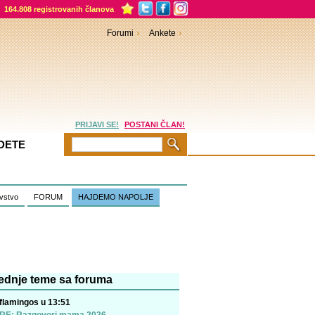
164.808 registrovanih članova
Forumi
Ankete
PRIJAVI SE!
POSTANI ČLAN!
DETE
vstvo
FORUM
HAJDEMO NAPOLJE
ednje teme sa foruma
flamingos u 13:51