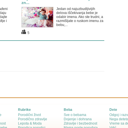
zn...
ađeni
Jedan od najuzbudljivijih
daju
delova iščekivanja bebe je
dajte
odabir imena. Ako ste trudni, a
ije i
razmišljate o ruskom imenu za
bebu,...
5
Rubrike
Beba
Dete
e
Porodični život
Sve o bebama
Odgoj i razv
Porodično zdravlje
Dojenje i dohrana
Nega detet
nost
Lepota & Moda
Zdravlje i bezbednost
Vreme sa d
 bebe
Porodica porodici
Mama posle porođaja
Vrtić