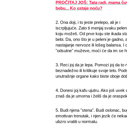
PROČITAJ JOŠ: Tata radi, mama ču
bebu... Ko ustaje noću?
2. Ona doji, i to jeste prelepo, ali je i
iscrpljujuće. Zato ti menjaj svaku pele
koju možeš. Od prve koju ste ikada sta
bebi. Da, ono što je u peleni je gadno, 
nastajanje nervoze ili lošeg balansa. I
"odsutne" muževe, moći će da im se hva
3. Reci joj da je lepa. Pomozi joj da t
beznadežno ili kritikuje svoje telo. Pod
unutrašnje organe kako biste oboje dobi
4. Donesi joj kafu ujutru. Ako još uvek 
znaš da je umorna i želiš da je oraspol
5. Budi njena "stena". Budi oslonac, bu
emotivan trenutak, i njen jezik će nekada
ubzro vratiti u normalu.