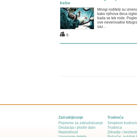
bebe
Mnogi roditelji su iznen
kako njihova deca izgle
kada se tek rode. Pogle
ove neverovatne fotograf
saz...
6
Zatrudnjivanje
Trudnoća
Pripreme za zatrudnjivanje
Simptomi trudnoć
Ovulacija i plodni dani
Trudnica
Neplodnost
Zdravlje i bezbed
Usvajanje deteta
Pobačaj, gubitak