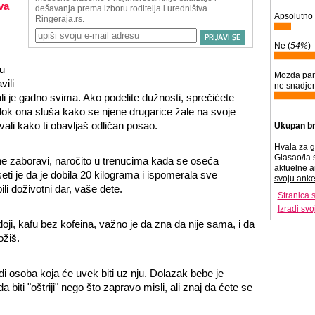
va
Apsolutno 
Ne (
54%
)
nu
Mozda par
vili
ne snadje
ali je gadno svima. Ako podelite dužnosti, sprečićete
 dok ona sluša kako se njene drugarice žale na svoje
li kako ti obavljaš odličan posao.
Ukupan br
Hvala za g
Glasao/la 
o ne zaboravi, naročito u trenucima kada se oseća
aktuelne a
seti je da je dobila 20 kilograma i ispomerala sve
svoju anke
li doživotni dar, vaše dete.
Stranica 
Izradi sv
doji, kafu bez kofeina, važno je da zna da nije sama, i da
ožiš.
di osoba koja će uvek biti uz nju. Dolazak bebe je
 biti "oštriji" nego što zapravo misli, ali znaj da ćete se