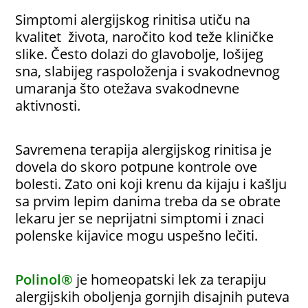
Simptomi alergijskog rinitisa utiču na
kvalitet života, naročito kod teže kliničke
slike. Često dolazi do glavobolje, lošijeg
sna, slabijeg raspoloženja i svakodnevnog
umaranja što otežava svakodnevne
aktivnosti.
Savremena terapija alergijskog rinitisa je
dovela do skoro potpune kontrole ove
bolesti. Zato oni koji krenu da kijaju i kašlju
sa prvim lepim danima treba da se obrate
lekaru jer se neprijatni simptomi i znaci
polenske kijavice mogu uspešno lečiti.
Polinol®
je homeopatski lek za terapiju
alergijskih oboljenja gornjih disajnih puteva