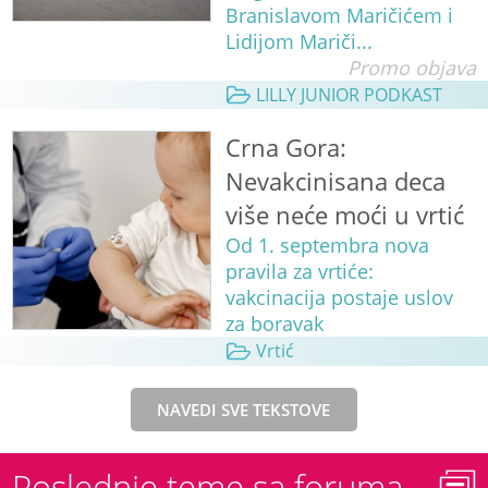
Branislavom Maričićem i
Lidijom Mariči...
Promo objava
LILLY JUNIOR PODKAST
Crna Gora:
Nevakcinisana deca
više neće moći u vrtić
Od 1. septembra nova
pravila za vrtiće:
vakcinacija postaje uslov
za boravak
Vrtić
NAVEDI SVE TEKSTOVE
Poslednje teme sa foruma