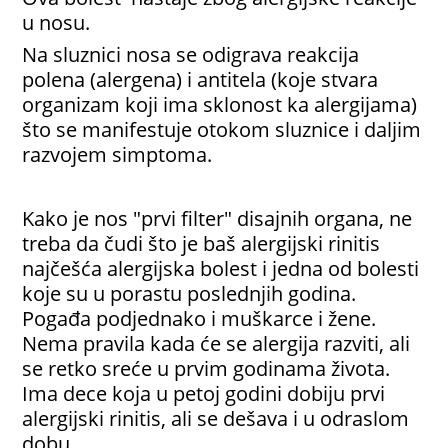
u nosu.
Na sluznici nosa se odigrava reakcija
polena (alergena) i antitela (koje stvara
organizam koji ima sklonost ka alergijama)
što se manifestuje otokom sluznice i daljim
razvojem simptoma.
Kako je nos "prvi filter" disajnih organa, ne
treba da čudi što je baš alergijski rinitis
najčešća alergijska bolest i jedna od bolesti
koje su u porastu poslednjih godina.
Pogađa podjednako i muškarce i žene.
Nema pravila kada će se alergija razviti, ali
se retko sreće u prvim godinama života.
Ima dece koja u petoj godini dobiju prvi
alergijski rinitis, ali se dešava i u odraslom
dobu.