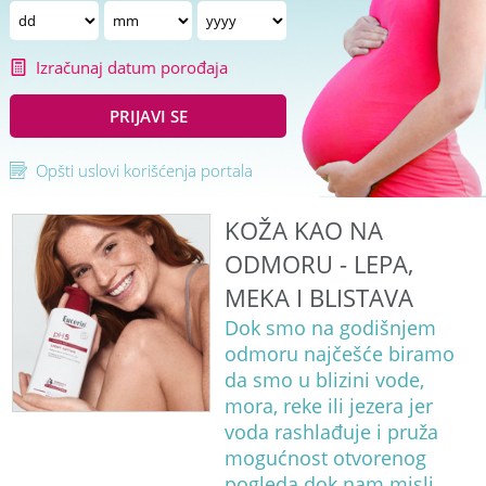
Izračunaj datum porođaja
PRIJAVI SE
Opšti uslovi korišćenja portala
KOŽA KAO NA
ODMORU - LEPA,
MEKA I BLISTAVA
Dok smo na godišnjem
odmoru najčešće biramo
da smo u blizini vode,
mora, reke ili jezera jer
voda rashlađuje i pruža
mogućnost otvorenog
pogleda dok nam misli