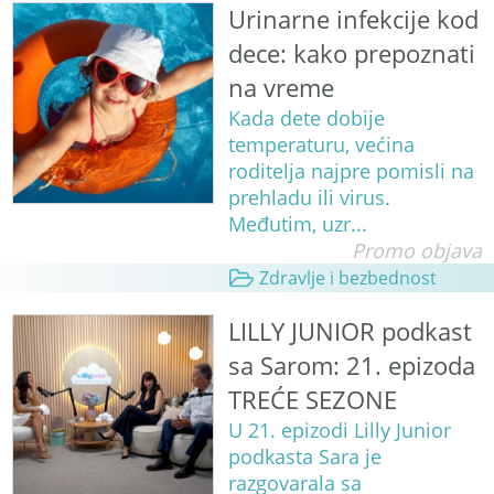
Urinarne infekcije kod
dece: kako prepoznati
na vreme
Kada dete dobije
temperaturu, većina
roditelja najpre pomisli na
prehladu ili virus.
Međutim, uzr...
Promo objava
Zdravlje i bezbednost
LILLY JUNIOR podkast
sa Sarom: 21. epizoda
TREĆE SEZONE
U 21. epizodi Lilly Junior
podkasta Sara je
razgovarala sa