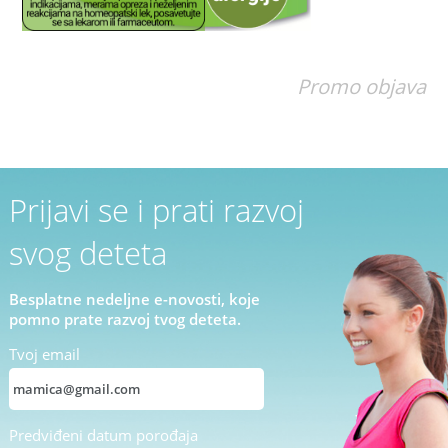
Promo objava
Prijavi se i prati razvoj
svog deteta
Besplatne nedeljne e-novosti, koje
pomno prate razvoj tvog deteta.
Tvoj email
Predviđeni datum porođaja