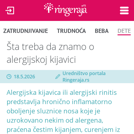
ZATRUDNJIVANJE
TRUDNOĆA
BEBA
DETE
Šta treba da znamo o
alergijskoj kijavici
Uredništvo portala
18.5.2026
Ringeraja.rs
Alergijska kijavica ili alergijski rinitis
predstavlja hronično inflamatorno
oboljenje sluznice nosa koje je
uzrokovano nekim od alergena,
praćena čestim kijanjem, curenjem iz