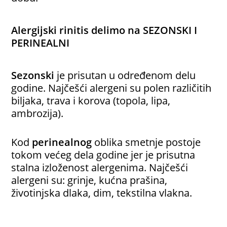
Alergijski rinitis delimo na
SEZONSKI I
PERINEALNI
Sezonski
je prisutan u određenom delu
godine. Najčešći alergeni su polen različitih
biljaka, trava i korova (topola, lipa,
ambrozija).
Kod
perinealnog
oblika smetnje postoje
tokom većeg dela godine jer je prisutna
stalna izloženost alergenima. Najčešći
alergeni su: grinje, kućna prašina,
životinjska dlaka, dim, tekstilna vlakna.