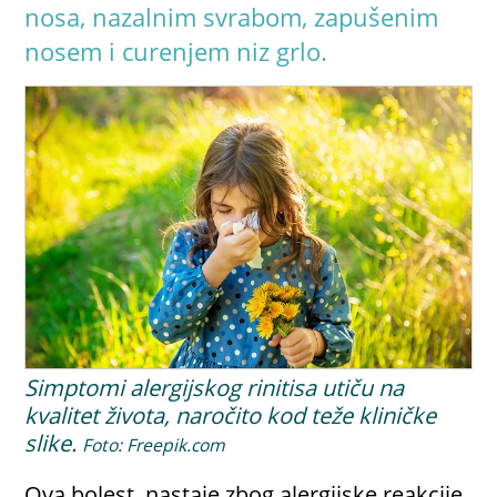
nosa, nazalnim svrabom, zapušenim
nosem i curenjem niz grlo.
Simptomi alergijskog rinitisa utiču na
kvalitet života, naročito kod teže kliničke
slike.
Foto: Freepik.com
Ova bolest nastaje zbog alergijske reakcije