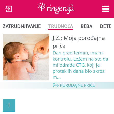
ZATRUDNJIVANJE
TRUDNOĆA
BEBA
DETE
J.Z.: Moja porođajna
priča
Dan pred termin, imam
kontrolu. Ležem na sto da
mi odrade CTG, koji je
proteklih dana bio skroz
m...
POROĐAJNE PRIČE
1