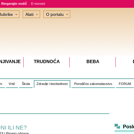
Ringerajin vodič
E-novosti
Rubrike
Alati
O portalu
NJIVANJE
TRUDNOĆA
BEBA
om
Vrtić
Škola
Zdravlje i bezbednost
Porodično zakonodavstvo
FORUM
Posl
I ILI NE?
23 | Promo objava