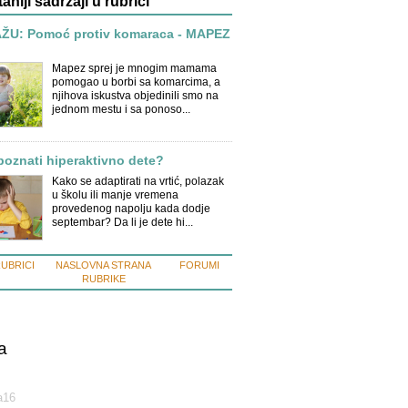
taniji sadržaji u rubrici
U: Pomoć protiv komaraca - MAPEZ
Mapez sprej je mnogim mamama
pomogao u borbi sa komarcima, a
njihova iskustva objedinili smo na
jednom mestu i sa ponoso...
oznati hiperaktivno dete?
Kako se adaptirati na vrtić, polazak
u školu ili manje vremena
provedenog napolju kada dodje
septembar? Da li je dete hi...
RUBRICI
NASLOVNA STRANA
FORUMI
RUBRIKE
a
а16