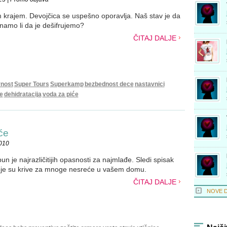
m krajem. Devojčica se uspešno oporavlja. Naš stav je da
amo li da je dešifrujemo?
ČITAJ DALJE
nost
Super Tours
Superkamp
bezbednost dece
nastavnici
e
dehidratacija
voda za piće
će
2010
un je najrazličitijih opasnosti za najmlađe. Sledi spisak
koje su krive za mnoge nesreće u vašem domu.
ČITAJ DALJE
NOVE 