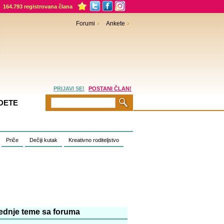
164.793 registrovana člana
Forumi
Ankete
PRIJAVI SE!
POSTANI ČLAN!
DETE
Priče
Dečiji kutak
Kreativno roditeljstvo
ednje teme sa foruma