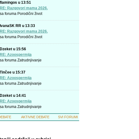
flamingos u 13:51
RE: Razgovori mama 2026.
sa foruma
Porodični život
IvanaSK RR u 13:33
RE: Razgovori mama 2026.
sa foruma
Porodični život
Dzeket u 15:56
RE: Azoospermija
sa foruma
Zatrudnjivanje
Tinčee u 15:37
RE: Azoospermija
sa foruma
Zatrudnjivanje
Dzeket u 14:41
RE: Azoospermija
sa foruma
Zatrudnjivanje
DEBATE
AKTIVNE DEBATE
SVI FORUMI