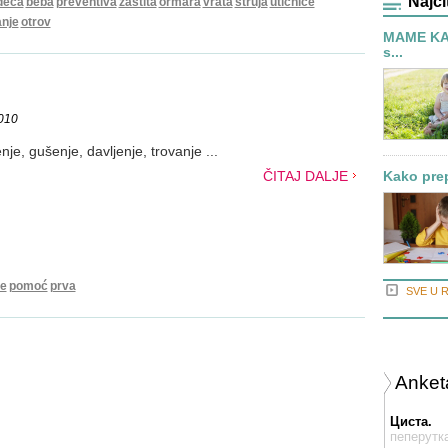
Najči
deca
beba
preventiva
zaštita
ormara
vrata
struja
utičnice
anje
otrov
MAME KAŽ
s...
2010
je, gušenje, davljenje, trovanje ...
ČITAJ DALJE
Kako prep
je
pomoć
prva
SVE U 
Anket
Циста.
пеперутк