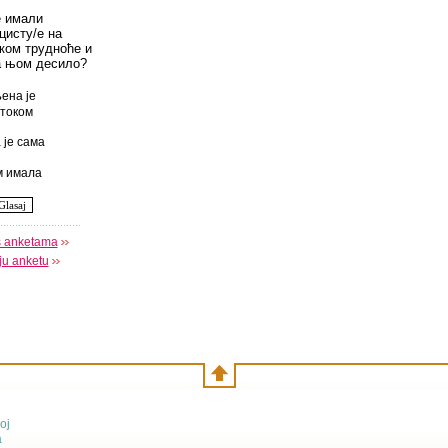
е имали
цисту/е на
оком трудноће и
а њом десило?
ена је
током
 је сама
 имала
s anketama
oju anketu
oj
a