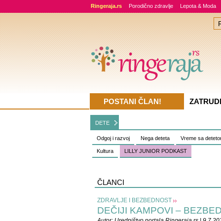
Ringeraja.rs
Porodično zdravlje
Lepota & Moda
POSTANI ČLAN!
ZATRUD
DETE
Odgoj i razvoj
Nega deteta
Vreme sa detet
Kultura
LILLY JUNIOR PODKAST
ČLANCI
ZDRAVLJE I BEZBEDNOST
DEČIJI KAMPOVI – BEZBEDN
Autor:
Uredništvo portala Ringeraja.rs
| 9.7.20