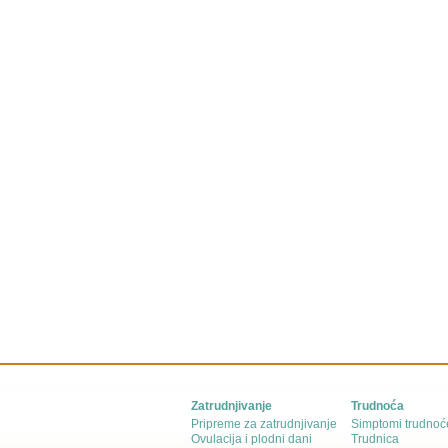
Zatrudnjivanje
Trudnoća
Pripreme za zatrudnjivanje
Simptomi trudnoć
Ovulacija i plodni dani
Trudnica