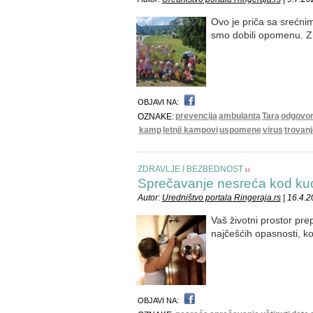
Ovo je priča sa srećni
smo dobili opomenu. Zn
OBJAVI NA:
prevencija
ambulanta
Tara
odgovor
OZNAKE:
kamp
letnji kampovi
uspomene
virus
trovanj
ZDRAVLJE I BEZBEDNOST
Sprečavanje nesreća kod ku
Autor:
Uredništvo portala Ringeraja.rs
| 16.4.
Vaš životni prostor prep
najčešćih opasnosti, 
OBJAVI NA: