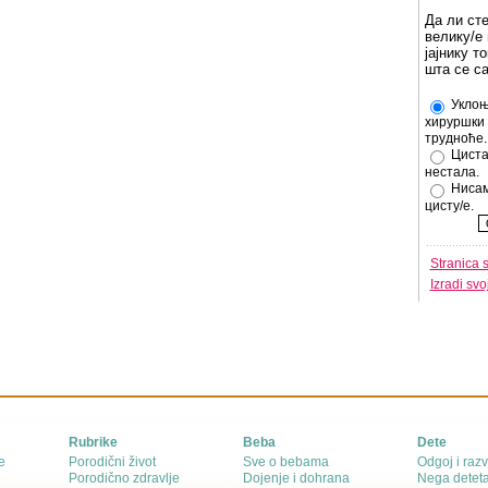
Да ли ст
велику/е 
јајнику т
шта се с
Уклоњ
хируршки 
трудноће.
Циста
нестала.
Нисам
цисту/е.
Stranica 
Izradi sv
Rubrike
Beba
Dete
e
Porodični život
Sve o bebama
Odgoj i razv
Porodično zdravlje
Dojenje i dohrana
Nega detet