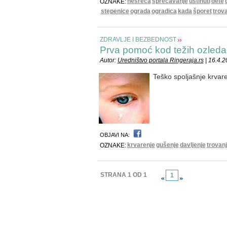
nesreća
sprečavanje
uštinuti
dete
OZNAKE:
stepenice
ograda
ogradica
kada
šporet
trov
ZDRAVLJE I BEZBEDNOST
Prva pomoć kod težih ozleda
Autor:
Uredništvo portala Ringeraja.rs
| 16.4.
Teško spoljašnje krvaren
OBJAVI NA:
krvarenje
gušenje
davljenje
trovan
OZNAKE:
STRANA 1 OD 1
1