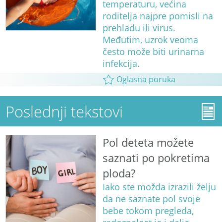
temperaturu, većina
roditelja najpre pomisli na
prehladu ili virus.
Međutim, uzrok veoma
često može biti urinarna
infekcija.
Oglasna poruka
Poslednji tekstovi
Pol deteta možete
saznati po pokretima
ploda?
Iako ste možda izrazili želju
da ne saznate pol svoje
bebe tokom pregleda,