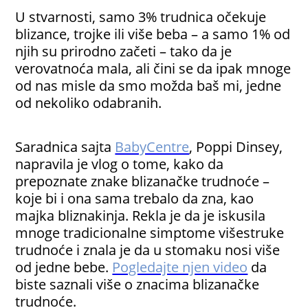
U stvarnosti, samo 3% trudnica očekuje
blizance, trojke ili više beba – a samo 1% od
njih su prirodno začeti – tako da je
verovatnoća mala, ali čini se da ipak mnoge
od nas misle da smo možda baš mi, jedne
od nekoliko odabranih.
Saradnica sajta
BabyCentre
, Poppi Dinsey,
napravila je vlog o tome, kako da
prepoznate znake blizanačke trudnoće –
koje bi i ona sama trebalo da zna, kao
majka bliznakinja. Rekla je da je iskusila
mnoge tradicionalne simptome višestruke
trudnoće i znala je da u stomaku nosi više
od jedne bebe.
Pogledajte njen video
da
biste saznali više o znacima blizanačke
trudnoće.