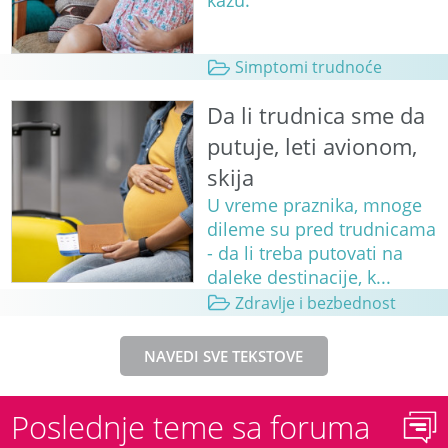
kažu.
Simptomi trudnoće
Da li trudnica sme da
putuje, leti avionom,
skija
U vreme praznika, mnoge
dileme su pred trudnicama
- da li treba putovati na
daleke destinacije, k...
Zdravlje i bezbednost
NAVEDI SVE TEKSTOVE
Poslednje teme sa foruma