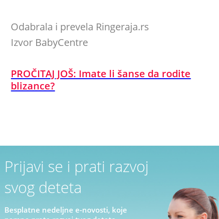
Odabrala i prevela Ringeraja.rs
Izvor BabyCentre
PROČITAJ JOŠ: Imate li šanse da rodite
blizance?
Prijavi se i prati razvoj
svog deteta
Besplatne nedeljne e-novosti, koje