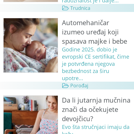
radoznalost je i dalje...
Trudnica
Automehaničar
izumeo uređaj koji
spasava majke i bebe
Godine 2025. dobio je
evropski CE sertifikat, čime
je potvrđena njegova
bezbednost za širu
upotre...
Porođaj
Da li jutarnja mučnina
znači da očekujete
devojčicu?
Evo šta stručnjaci imaju da