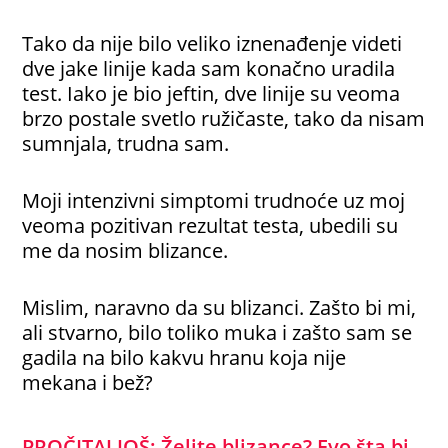
Tako da nije bilo veliko iznenađenje videti
dve jake linije kada sam konačno uradila
test. Iako je bio jeftin, dve linije su veoma
brzo postale svetlo ružičaste, tako da nisam
sumnjala, trudna sam.
Moji intenzivni simptomi trudnoće uz moj
veoma pozitivan rezultat testa, ubedili su
me da nosim blizance.
Mislim, naravno da su blizanci. Zašto bi mi,
ali stvarno, bilo toliko muka i zašto sam se
gadila na bilo kakvu hranu koja nije
mekana i bež?
PROČITAJ JOŠ: Želite blizance? Evo šta bi