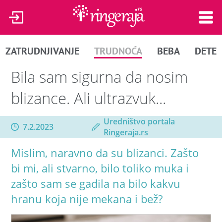
ZATRUDNJIVANJE
TRUDNOĆA
BEBA
DETE
Bila sam sigurna da nosim
blizance. Ali ultrazvuk...
Uredništvo portala
7.2.2023
Ringeraja.rs
Mislim, naravno da su blizanci. Zašto
bi mi, ali stvarno, bilo toliko muka i
zašto sam se gadila na bilo kakvu
hranu koja nije mekana i bež?