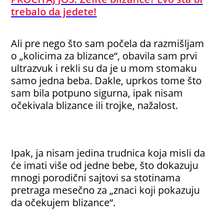
trebalo da jedete!
Ali pre nego što sam počela da razmišljam
o „kolicima za blizance“, obavila sam prvi
ultrazvuk i rekli su da je u mom stomaku
samo jedna beba. Dakle, uprkos tome što
sam bila potpuno sigurna, ipak nisam
očekivala blizance ili trojke, nažalost.
Ipak, ja nisam jedina trudnica koja misli da
će imati više od jedne bebe, što dokazuju
mnogi porodični sajtovi sa stotinama
pretraga mesečno za „znaci koji pokazuju
da očekujem blizance“.