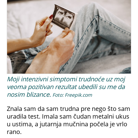
Moji intenzivni simptomi trudnoće uz moj
veoma pozitivan rezultat ubedili su me da
nosim blizance.
Foto: Freepik.com
Znala sam da sam trudna pre nego što sam
uradila test. Imala sam čudan metalni ukus
u ustima, a jutarnja mučnina počela je vrlo
rano.