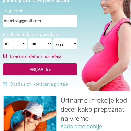
pomno prate razvoj tvog deteta.
Tvoj email
Predviđeni datum porođaja
Izračunaj datum porođaja
PRIJAVI SE
Opšti uslovi korišćenja portala
Urinarne infekcije kod
dece: kako prepoznati
na vreme
Kada dete dobije