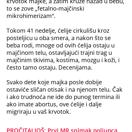
krvotok majke, a zatim kruže nazad u bebu,
to se zove „fetalno-majčinski
mikrohimerizam“.
Tokom 41 nedelje, ćelije cirkulišu kroz
posteljicu u oba smera, a nakon što se
beba rodi, mnoge od ovih ćelija ostaju u
majčinom telu, ostavljajući trajni trag u
majčinim tkivima, kostima, mozgu i koži, i
često tamo ostaju. Decenijama.
Svako dete koje majka posle dobije
ostaviće sličan otisak i na njenom telu. Čak
i ako trudnoća ne ide do punog termina ili
ako imate abortus, ove ćelije i dalje
migriraju u vaš krvotok.
PROČITAJ JOŠ: Prvi MR snimak poljupca