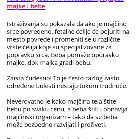
majke i bebe
Istraživanja su pokazala da ako je majčino
srce povređeno, fetalne ćelije će pojuriti na
mesto povrede i promeniti se u različite
vrste ćelija koje su specijalizovane za
popravku srca. Beba pomaže oporavku
majke, dok majka gradi bebu.
Zaista čudesno! To je često razlog zašto
određene bolesti nestaju tokom trudnoće.
Neverovatno je kako majčina tela štite
bebu po svaku cenu, a beba štiti i obnavlja
majčinski organizam – tako da se beba
može bezbedno razvijati i preživeti.