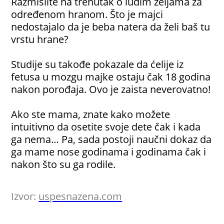
Razmislite na trenutak o ludim željama za
određenom hranom. Što je majci
nedostajalo da je beba natera da želi baš tu
vrstu hrane?
Studije su takođe pokazale da ćelije iz
fetusa u mozgu majke ostaju čak 18 godina
nakon porođaja. Ovo je zaista neverovatno!
Ako ste mama, znate kako možete
intuitivno da osetite svoje dete čak i kada
ga nema… Pa, sada postoji naučni dokaz da
ga mame nose godinama i godinama čak i
nakon što su ga rodile.
Izvor:
uspesnazena.com