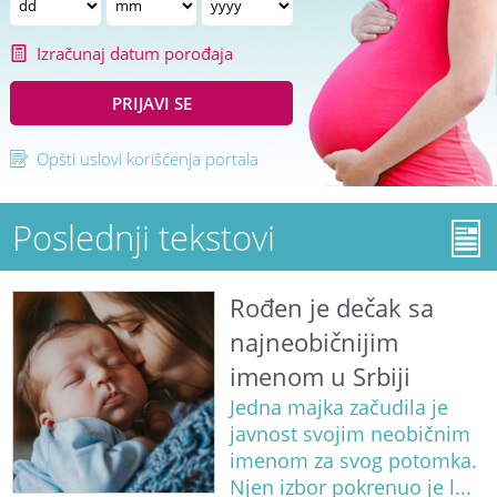
Izračunaj datum porođaja
PRIJAVI SE
Opšti uslovi korišćenja portala
Poslednji tekstovi
Rođen je dečak sa
najneobičnijim
imenom u Srbiji
Jedna majka začudila je
javnost svojim neobičnim
imenom za svog potomka.
Njen izbor pokrenuo je l...