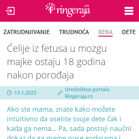
ZATRUDNJIVANJE
TRUDNOĆA
BEBA
DETE
Ćelije iz fetusa u mozgu
majke ostaju 18 godina
nakon porođaja
Uredništvo portala
13.1.2023
Ringeraja.rs
Ako ste mama, znate kako možete
intuitivno da osetite svoje dete čak i
kada ga nema… Pa, sada postoji naučni
dokaz da ga mame nose godinama i