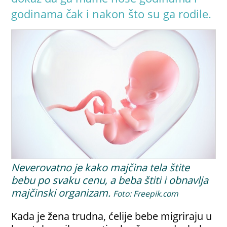
godinama čak i nakon što su ga rodile.
Neverovatno je kako majčina tela štite
bebu po svaku cenu, a beba štiti i obnavlja
majčinski organizam.
Foto: Freepik.com
Kada je žena trudna, ćelije bebe migriraju u