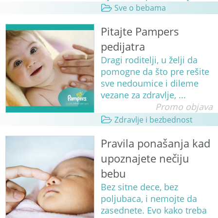
Sve o bebama
Pitajte Pampers
pedijatra
Dragi roditelji, u želji da
pomogne da što pre rešite
sve nedoumice i dileme
vezane za zdravlje, ...
Promo objava
Zdravlje i bezbednost
Pravila ponašanja kad
upoznajete nečiju
bebu
Bez sitne dece, bez
poljubaca, i nemojte da
zasednete. Evo kako treba