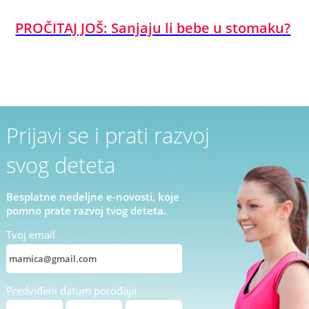
PROČITAJ JOŠ:
Sanjaju li bebe u stomaku?
Prijavi se i prati razvoj
svog deteta
Besplatne nedeljne e-novosti, koje
pomno prate razvoj tvog deteta.
Tvoj email
Predviđeni datum porođaja