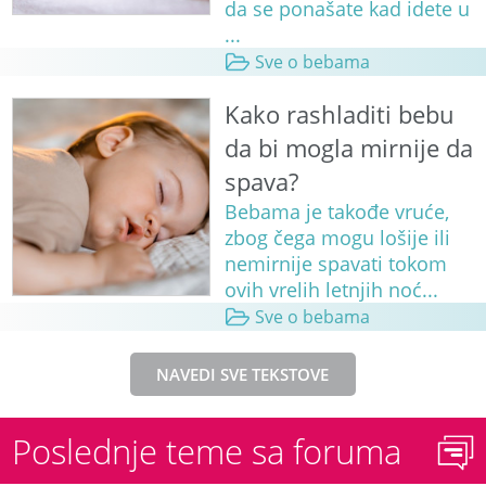
da se ponašate kad idete u
...
Sve o bebama
Kako rashladiti bebu
da bi mogla mirnije da
spava?
Bebama je takođe vruće,
zbog čega mogu lošije ili
nemirnije spavati tokom
ovih vrelih letnjih noć...
Sve o bebama
NAVEDI SVE TEKSTOVE
Poslednje teme sa foruma