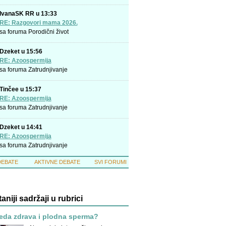
IvanaSK RR u 13:33
RE: Razgovori mama 2026.
sa foruma
Porodični život
Dzeket u 15:56
RE: Azoospermija
sa foruma
Zatrudnjivanje
Tinčee u 15:37
RE: Azoospermija
sa foruma
Zatrudnjivanje
Dzeket u 14:41
RE: Azoospermija
sa foruma
Zatrudnjivanje
DEBATE
AKTIVNE DEBATE
SVI FORUMI
taniji sadržaji u rubrici
eda zdrava i plodna sperma?