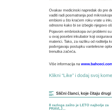
Ovakav medicinski napredak do pre des
vaditi radi posmatranja pod mikroskop
embioni u što kraćem roku vrate u ink
odnosno kako bi se izbeglo njegovo oš
Pojavom embrioskopa ovi problemi su p
u ovaj posebni inkubator koji osigurava
materici. Tako, za razliku od roditelja k
podvrgavaju postupku vantelesne oplo
trenutka začeća.
Više informacija na
www.bahceci.co
Klikni “Like” i dodaj svoj kom
Slični članci, koje čitaju drugi
8 razloga zašto je LETO najbolje za
PRAVLJ...