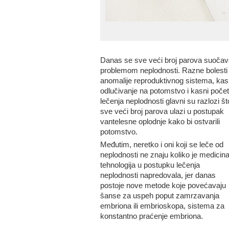
Danas se sve veći broj parova suočav
problemom neplodnosti. Razne bolesti 
anomalije reproduktivnog sistema, ka
odlučivanje na potomstvo i kasni poče
lečenja neplodnosti glavni su razlozi št
sve veći broj parova ulazi u postupak
vantelesne oplodnje kako bi ostvarili
potomstvo.
Međutim, neretko i oni koji se leče od
neplodnosti ne znaju koliko je medicina
tehnologija u postupku lečenja
neplodnosti napredovala, jer danas
postoje nove metode koje povećavaju
šanse za uspeh poput zamrzavanja
embriona ili embrioskopa, sistema za
konstantno praćenje embriona.