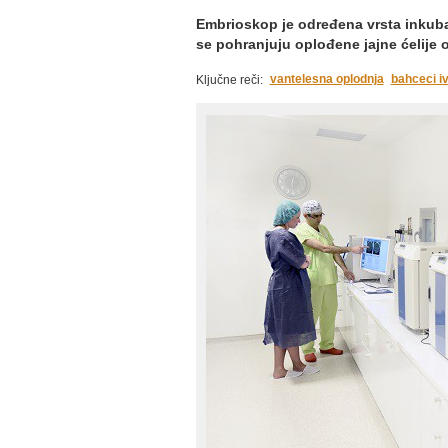
Embrioskop je određena vrsta inkuba
se pohranjuju oplođene jajne ćelije 
vantelesna oplodnja
bahceci iv
Ključne reči: