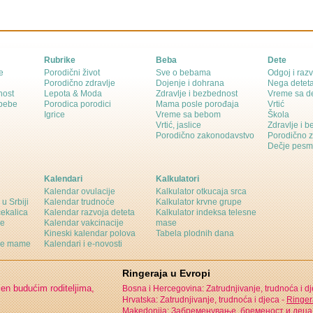
Rubrike
Beba
Dete
e
Porodični život
Sve o bebama
Odgoj i razv
Porodično zdravlje
Dojenje i dohrana
Nega detet
nost
Lepota & Moda
Zdravlje i bezbednost
Vreme sa d
 bebe
Porodica porodici
Mama posle porođaja
Vrtić
Igrice
Vreme sa bebom
Škola
Vrtić, jaslice
Zdravlje i 
Porodično zakonodavstvo
Porodično 
Dečje pesm
Kalendari
Kalkulatori
Kalendar ovulacije
Kalkulator otkucaja srca
 u Srbiji
Kalendar trudnoće
Kalkulator krvne grupe
čekalica
Kalendar razvoja deteta
Kalkulator indeksa telesne
ne
Kalendar vakcinacije
mase
Kineski kalendar polova
Tabela plodnih dana
ine mame
Kalendari i e-novosti
Ringeraja u Evropi
jen budućim roditeljima,
Bosna i Hercegovina: Zatrudnjivanje, trudnoća i d
Hrvatska: Zatrudnjivanje, trudnoća i djeca -
Ringer
Makedonija: Забременување, бременост и деца