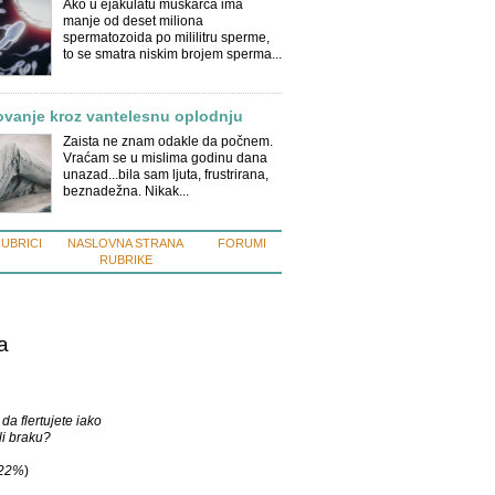
Ako u ejakulatu muškarca ima
manje od deset miliona
spermatozoida po mililitru sperme,
to se smatra niskim brojem sperma...
ovanje kroz vantelesnu oplodnju
Zaista ne znam odakle da počnem.
Vraćam se u mislima godinu dana
unazad...bila sam ljuta, frustrirana,
beznadežna. Nikak...
RUBRICI
NASLOVNA STRANA
FORUMI
RUBRIKE
a
 da flertujete iako
ili braku?
22%
)