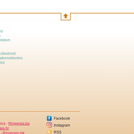
oj
a
etetom
bezbednost
zakonodavstvo
ice
Facebook
jeca -
Ringeraja.ba
Instagram
aja.hr
RSS
 -
Ringeraja.mk