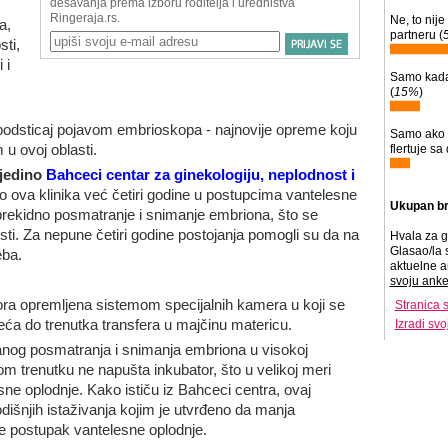
Ne, to nije
a,
partneru (
sti,
 i
Samo kada
(
15%
)
podsticaj pojavom embrioskopa - najnovije opreme koju
Samo ako 
 u ovoj oblasti.
flertuje sa
 jedino
Bahceci centar za ginekologiju, neplodnost i
 ova klinika već četiri godine u postupcima vantelesne
Ukupan br
rekidno posmatranje i snimanje embriona, što se
i. Za nepune četiri godine postojanja pomogli su da na
Hvala za g
Glasao/la 
eba.
aktuelne a
svoju anke
ra opremljena sistemom specijalnih kamera u koji se
Stranica 
čeća do trenutka transfera u majčinu matericu.
Izradi sv
nog posmatranja i snimanja embriona u visokoj
om trenutku ne napušta inkubator, što u velikoj meri
ne oplodnje. Kako ističu iz Bahceci centra, ovaj
odišnjih istaživanja kojim je utvrđeno da manja
 postupak vantelesne oplodnje.