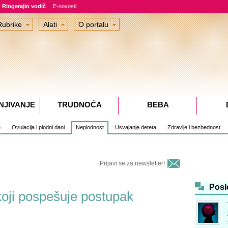
Ringerajin vodič
E-novosti
Rubrike
Alati
O portalu
NJIVANJE
TRUDNOĆA
BEBA
e
Ovulacija i plodni dani
Neplodnost
Usvajanje deteta
Zdravlje i bezbednost
Prijavi se za newsletter!
Posl
oji pospešuje postupak