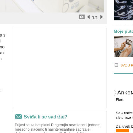
1
/1
Moje put
a s
i
sno
tak
o
SVE U 
 i
Anket
Flert
Da li volite
ste u vezi 
Da, uvek (