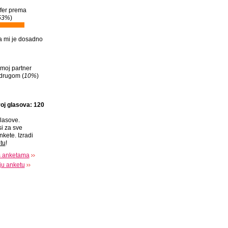
 fer prema
53%
)
 mi je dosadno
moj partner
 drugom (
10%
)
oj glasova: 120
lasove.
si za sve
nkete. Izradi
tu
!
s anketama
oju anketu