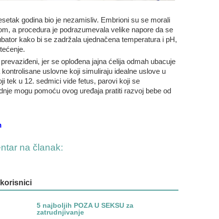
etak godina bio je nezamisliv. Embrioni su se morali
om, a procedura je podrazumevala velike napore da se
ubator kako bi se zadržala ujednačena temperatura i pH,
tećenje.
revaziđeni, jer se oplođena jajna ćelija odmah ubacuje
 kontrolisane uslovne koji simuliraju idealne uslove u
oji tek u 12. sedmici vide fetus, parovi koji se
dnje mogu pomoću ovog uređaja pratiti razvoj bebe od
m
entar na članak:
 korisnici
5 najboljih POZA U SEKSU za
zatrudnjivanje