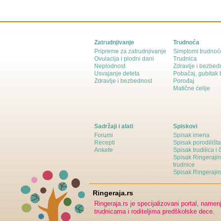
Zatrudnjivanje
Trudnoća
Pripreme za zatrudnjivanje
Simptomi trudnoć
Ovulacija i plodni dani
Trudnica
Neplodnost
Zdravlje i bezbed
Usvajanje deteta
Pobačaj, gubitak
Zdravlje i bezbednost
Porođaj
Matične ćelije
Sadržaji i alati
Spiskovi
Forumi
Spisak imena
Recepti
Spisak porodilišta
Ankete
Spisak trudilica i 
Spisak Ringeraji
trudnice
Spisak Ringeraj
Ringeraja.rs
Ringeraja.rs je specijalizovani portal, namen
trudnicama i roditeljima predškolske dece.