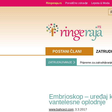
Ringeraja.rs
Porodično zdravlje
Lepota & Moda
POSTANI ČLAN!
ZATRUD
ZATRUDNJIVANJE
Pripreme za zatrudnjivanj
Embrioskop – uređaj k
vantelesne oplodnje
www.bahceci.com
, 3.3.2017