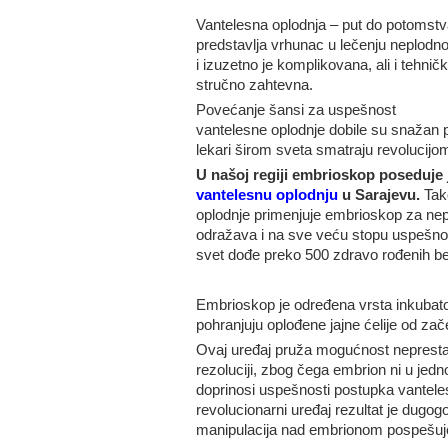
Vantelesna oplodnja – put do potomstv
predstavlja vrhunac u lečenju neplodno
i izuzetno je komplikovana, ali i tehnički
stručno zahtevna.
Povećanje šansi za uspešnost
vantelesne oplodnje dobile su snažan 
lekari širom sveta smatraju revolucijom
U našoj regiji embrioskop poseduje
vantelesnu oplodnju
u Sarajevu.
Tako
oplodnje primenjuje embrioskop za nep
odražava i na sve veću stopu uspešnost
svet dođe preko 500 zdravo rođenih b
Embrioskop je određena vrsta inkubato
pohranjuju oplođene jajne ćelije od za
Ovaj uređaj pruža mogućnost nepresta
rezoluciji, zbog čega embrion ni u jedn
doprinosi uspešnosti postupka vanteles
revolucionarni uređaj rezultat je dugog
manipulacija nad embrionom pospešuje