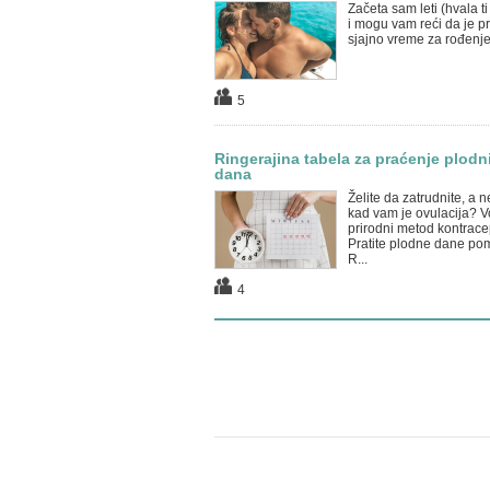
Začeta sam leti (hvala t
i mogu vam reći da je p
sjajno vreme za rođenje
5
Ringerajina tabela za praćenje plodn
dana
Želite da zatrudnite, a n
kad vam je ovulacija? Vo
prirodni metod kontrace
Pratite plodne dane po
R...
4