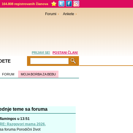
164.808 registrovanih članova
Forumi
Ankete
PRIJAVI SE!
POSTANI ČLAN!
DETE
FORUM
MOJA BORBA ZA BEBU
ednje teme sa foruma
flamingos u 13:51
RE: Razgovori mama 2026.
sa foruma
Porodični život