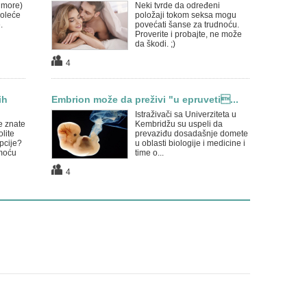
i more)
Neki tvrde da određeni
roleće
položaji tokom seksa mogu
.
povećati šanse za trudnoću.
Proverite i probajte, ne može
da škodi. ;)
4
ih
Embrion može da preživi "u epruveti...
Istraživači sa Univerziteta u
e znate
Kembridžu su uspeli da
lite
prevaziđu dosadašnje domete
pcije?
u oblasti biologije i medicine i
moću
time o...
4