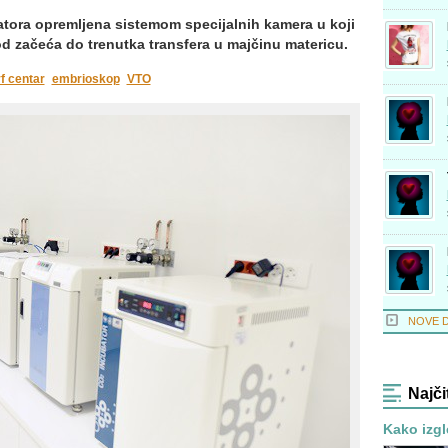
tora opremljena sistemom specijalnih kamera u koji
od začeća do trenutka transfera u majčinu matericu.
f centar
embrioskop
VTO
NOVE 
Najči
Kako izgl