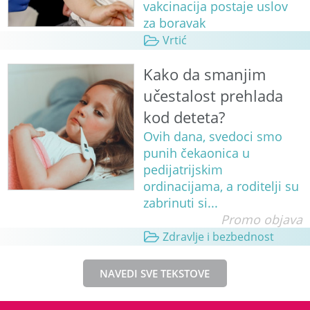
vakcinacija postaje uslov
za boravak
Vrtić
Kako da smanjim
učestalost prehlada
kod deteta?
Ovih dana, svedoci smo
punih čekaonica u
pedijatrijskim
ordinacijama, a roditelji su
zabrinuti si...
Promo objava
Zdravlje i bezbednost
NAVEDI SVE TEKSTOVE