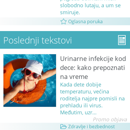
slobodno lutaju, a um se
smiruje.
Oglasna poruka
Poslednji tekstovi
Urinarne infekcije kod
dece: kako prepoznati
na vreme
Kada dete dobije
temperaturu, većina
roditelja najpre pomisli na
prehladu ili virus.
Međutim, uzr...
Promo objava
Zdravlje i bezbednost