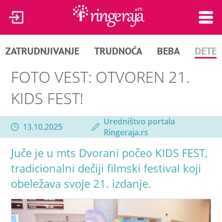
ZATRUDNJIVANJE
TRUDNOĆA
BEBA
DETE
FOTO VEST: OTVOREN 21.
KIDS FEST!
Uredništvo portala
13.10.2025
Ringeraja.rs
Juče je u mts Dvorani počeo KIDS FEST,
tradicionalni dečiji filmski festival koji
obeležava svoje 21. izdanje.