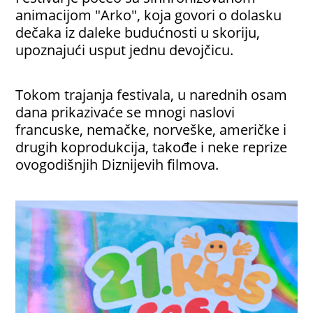
animacijom "Arko", koja govori o dolasku
dečaka iz daleke budućnosti u skoriju,
upoznajući usput jednu devojčicu.
Tokom trajanja festivala, u narednih osam
dana prikazivaće se mnogi naslovi
francuske, nemačke, norveške, američke i
drugih koprodukcija, takođe i neke reprize
ovogodišnjih Diznijevih filmova.