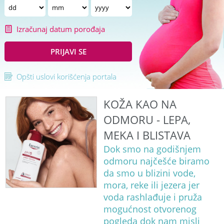
Izračunaj datum porođaja
PRIJAVI SE
Opšti uslovi korišćenja portala
KOŽA KAO NA
ODMORU - LEPA,
MEKA I BLISTAVA
Dok smo na godišnjem
odmoru najčešće biramo
da smo u blizini vode,
mora, reke ili jezera jer
voda rashlađuje i pruža
mogućnost otvorenog
pogleda dok nam misli