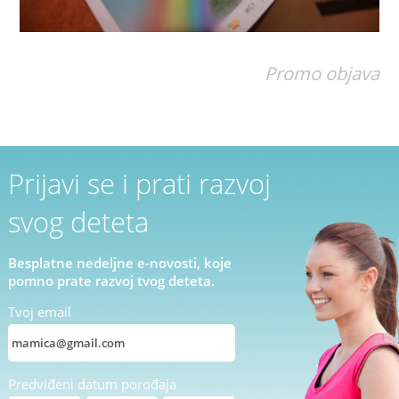
Promo objava
Prijavi se i prati razvoj
svog deteta
Besplatne nedeljne e-novosti, koje
pomno prate razvoj tvog deteta.
Tvoj email
Predviđeni datum porođaja