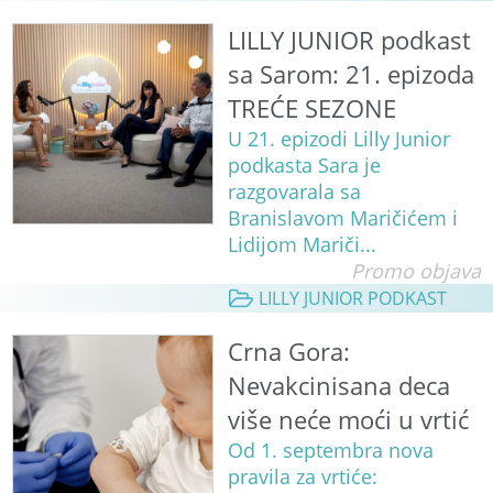
LILLY JUNIOR podkast
sa Sarom: 21. epizoda
TREĆE SEZONE
U 21. epizodi Lilly Junior
podkasta Sara je
razgovarala sa
Branislavom Maričićem i
Lidijom Mariči...
Promo objava
LILLY JUNIOR PODKAST
Crna Gora:
Nevakcinisana deca
više neće moći u vrtić
Od 1. septembra nova
pravila za vrtiće: