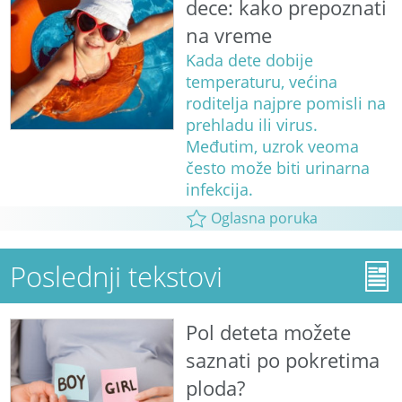
dece: kako prepoznati
na vreme
Kada dete dobije
temperaturu, većina
roditelja najpre pomisli na
prehladu ili virus.
Međutim, uzrok veoma
često može biti urinarna
infekcija.
Oglasna poruka
Poslednji tekstovi
Pol deteta možete
saznati po pokretima
ploda?