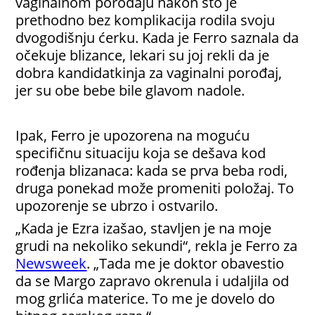
vaginalnom porođaju nakon što je
prethodno bez komplikacija rodila svoju
dvogodišnju ćerku. Kada je Ferro saznala da
očekuje blizance, lekari su joj rekli da je
dobra kandidatkinja za vaginalni porođaj,
jer su obe bebe bile glavom nadole.
Ipak, Ferro je upozorena na moguću
specifičnu situaciju koja se dešava kod
rođenja blizanaca: kada se prva beba rodi,
druga ponekad može promeniti položaj. To
upozorenje se ubrzo i ostvarilo.
„Kada je Ezra izašao, stavljen je na moje
grudi na nekoliko sekundi“, rekla je Ferro za
Newsweek
. „Tada me je doktor obavestio
da se Margo zapravo okrenula i udaljila od
mog grlića materice. To me je dovelo do