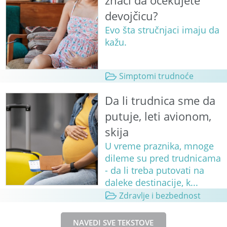
znači da očekujete
devojčicu?
Evo šta stručnjaci imaju da
kažu.
Simptomi trudnoće
Da li trudnica sme da
putuje, leti avionom,
skija
U vreme praznika, mnoge
dileme su pred trudnicama
- da li treba putovati na
daleke destinacije, k...
Zdravlje i bezbednost
NAVEDI SVE TEKSTOVE