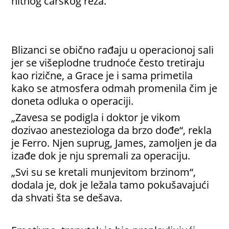
hitnog carskog reza.“
Blizanci se obično rađaju u operacionoj sali
jer se višeplodne trudnoće često tretiraju
kao rizične, a Grace je i sama primetila
kako se atmosfera odmah promenila čim je
doneta odluka o operaciji.
„Zavesa se podigla i doktor je vikom
dozivao anesteziologa da brzo dođe“, rekla
je Ferro. Njen suprug, James, zamoljen je da
izađe dok je nju spremali za operaciju.
„Svi su se kretali munjevitom brzinom“,
dodala je, dok je ležala tamo pokušavajući
da shvati šta se dešava.