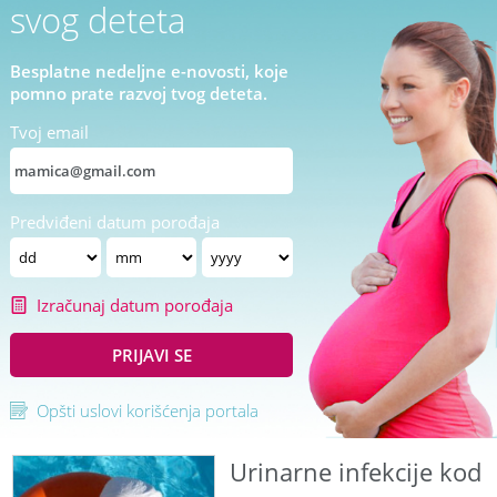
svog deteta
Besplatne nedeljne e-novosti, koje
pomno prate razvoj tvog deteta.
Tvoj email
Predviđeni datum porođaja
Izračunaj datum porođaja
PRIJAVI SE
Opšti uslovi korišćenja portala
Urinarne infekcije kod