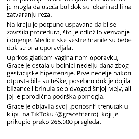
je mogla da oseća bol dok su lekari radili na
zatvaranju reza.
Na kraju je potpuno uspavana da bi se
završila procedura, što je odložilo vezivanje
i dojenje. Medicinske sestre hranile su bebe
dok se ona oporavljala.
Uprkos glatkom vaginalnom oporavku,
Grace je ostala u bolnici nedelju dana zbog
gestacijske hipertenzije. Prve nedelje nakon
otpusta bile su teške, posebno dok je dojila
blizance i brinula se o dvogodišnjoj Mejv, ali
joj je porodična podrška pomogla.
Grace je objavila svoj „ponosni“ trenutak u
klipu na TikToku (@gracehferro), koji je
prikupio preko 265.000 pregleda.