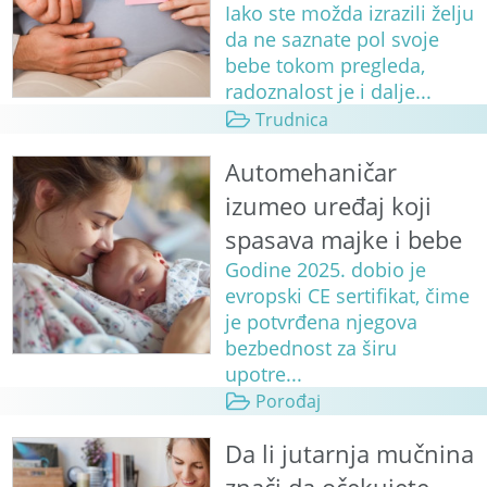
Iako ste možda izrazili želju
da ne saznate pol svoje
bebe tokom pregleda,
radoznalost je i dalje...
Trudnica
Automehaničar
izumeo uređaj koji
spasava majke i bebe
Godine 2025. dobio je
evropski CE sertifikat, čime
je potvrđena njegova
bezbednost za širu
upotre...
Porođaj
Da li jutarnja mučnina