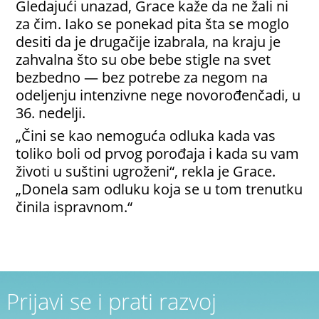
Gledajući unazad, Grace kaže da ne žali ni
za čim. Iako se ponekad pita šta se moglo
desiti da je drugačije izabrala, na kraju je
zahvalna što su obe bebe stigle na svet
bezbedno — bez potrebe za negom na
odeljenju intenzivne nege novorođenčadi, u
36. nedelji.
„Čini se kao nemoguća odluka kada vas
toliko boli od prvog porođaja i kada su vam
životi u suštini ugroženi“, rekla je Grace.
„Donela sam odluku koja se u tom trenutku
činila ispravnom.“
Prijavi se i prati razvoj