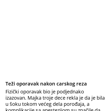
Teži oporavak nakon carskog reza
Fizički oporavak bio je podjednako
izazovan. Majka troje dece rekla je da je bila
u šoku tokom većeg dela porođaja, a
komplikacije sa anestezijom su značile da