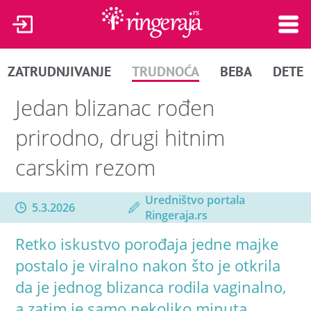
ZATRUDNJIVANJE
TRUDNOĆA
BEBA
DETE
Jedan blizanac rođen
prirodno, drugi hitnim
carskim rezom
Uredništvo portala
5.3.2026
Ringeraja.rs
Retko iskustvo porođaja jedne majke
postalo je viralno nakon što je otkrila
da je jednog blizanca rodila vaginalno,
a zatim je samo nekoliko minuta